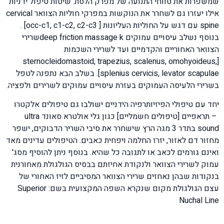
שמשפרות את טווחי התנועה של מפרק הלסת. שיטות טיפול ידניות
אילו יעזרו גם לשחרר את הנוקשות במפרקי חוליות הצוואר cervical
spine עם דגש על החוליות העליונות [ occ-c1, c1-c2, c2-c3] .
בנוסף נשלב עיסויים עמוקים deep friction massage kשרירי
הצוואר האחוריים והקדמיים ועד לשרירי השכמות
[sternocleidomastoid, trapezius, scalenus, omohyoideus,
splenius cervicis, levator scapulae]. בשלב הבא נתפנה לטפל
בשרירי הלעיסה העמוקים בעזרת עיסויים עמוקים לשרירים ולפציה.
יחד עם טיפולי הפיזיותרפיה הידניים ישולבו גם טיפולים אלקטרו
– תראפיים [טיפולים חשמליים] כגון גלי אולטרא סאונד ultra
sound בתדר 3 מגה הרץ שישחרר את סיבי השריר הדבוקים, ישפר
מחזור דם לאזור, יזרז החלמה ויפחית כאבים. הטיפולים עדינים מאד
ואינם גורמים לכאב או לתגובה כל שהיא. בנוסף ניתן להוסיף מסג'
עמוק לשרירי הצוואר ולנקודת אחיזתם בבסיס הגולגולת מאחורנית
בנקודות שבהן נאחזים שרירי הצוואר המסיביים לזיז האחורי של
עצם הגולגולת מקום שנקרא השפה המקצועית בשם: Superior
Nuchal Line