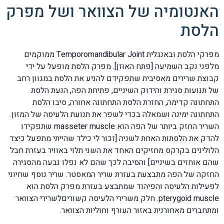
האנטומיה של הצוואר ושל מפרק
הלסת
מפרקי הלסת ובאנגלית Temporomandibular Joint ממוקמים
מלפני נקב השמיעה [פתח האוזן]. מפרק הלסת מופעל על ידי
קבוצת שרירים מאסיבית שתפקידם להניע את הלסת במגוון רחב
של תנועות סגירת והידוק השיניים, פתיחת הפה, הנעת הלסת
התחתונה קדימה, החזרת הלסת התחתונה אחורה, סיבו הלסת
התחתונה ימינה ושמאלה בכדי לשפר את תנועת הלעיסה של המזון.
השריר החזק ביותר של הפה הוא masseter muscle שתפקידו
להדק את הלסתות האחת לשניה [זכור לי כילד שהייתי מתפעל כיצד
הלולינים בקרקס מחזיקים האחד את השני תלוי באוויר בעזרת חבל
שהם אוחזים בשיניים] והסיבה לכך שהם לא נפלו נבעה מהסגירה
החזקה של הפה מתבצעת בעזרת שריר המאסטר. שריר נוסף שחיוני
לפעילות הלעיסה והפיהוד שמתבצע בעזרת מפרק הלסת הוא
pterygoid muscle. חלק משרירי הלעיסה קשוריםלשרירי הצוואר
ומתחברים מאחורנית באזור העורף וחוליות הצוואר.