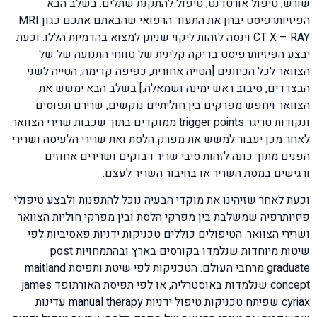
שורש, טיפול אורטדנט, טיפול להתקנת שתלים. בשלב הבא
הפיזיותרפיסט יבחן את התעוד הרפואי שהבאתם אתכם כגון MRI
CT X – RAY וינסה לזהות ליקוי שניתן למצוא בהדמיות הללו. וכעת
יבצע הפיזיותרפיסט בדיקה קלינית של טווחי התנועה של של
הצוואר לכל הכיוונים [הטייה אחורית, כפיפה קדימה, הטייה לשני
הבצדדים, סיבוב ראש ימינה ושמאלה.] בשלב הבא ימשש את
הצוואר ויחפש מפרקים בין חוליתיים נוקשים, שרירם תפוסים
ונקודות טריגר trigger points ממוקדים בתוך שכבות שרירי הצוואר.
לאחר מכן יעבור למשש את מפרק הלסת ואת שרירי הלעיסה ושרירי
הפנים מתוך כונה לזהות סיבי שריר דבוקים ושרירים אחוזים
ורגישים במסת השריר או בחיבור השריר לעצם.
וכעת לאחר שזיהינו את מוקדי הבעיה נוכל להתפנות ולבצע טיפולי
פיזיותרפיה שמשלבת בין מפרקי הלסת ובין מפרקי חוליות הצוואר
ושרירי הצוואר. הטיפולים כוללים טכניקות ידניות פאסיביות לפי
שיטות מיוחדות שנלמדו בקורסים בארץ ובהתמחויות post
graduate מרחבי העולם. הטכניקות לפי שיטת ותפיסת maitland
concept שנלמדות באוסטרליה, או לפי תפיסת האורתופד james
cyriax שפיתח טכניקות טיפול ידניות manual therapy עדינות