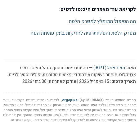
לקריאת עוד מאמרים היכנסו לדפים:
מה הטיפול המומלץ למפרק הלסת
מפרק הלסת והפיזיותרפיה לחריקות בזמן פתיחת הפה
מאת:
מאיר אפל (B.P.T.)
— פיזיותרפיסט מוסמך, מנהל ומייסד רשת
ארגופלוס. מומחה בשיקום אורתופדי, פציעות ספורט וטיפולים וסטיבולריים.
תאריך פרסום:
15 באפריל 2026 |
עודכן לאחרונה:
30 ביוני 2026
המידע המופיע באתר
(by MEDIMAX)
ergoplus
, לרבות מאמרים ותכנים מקצועיים, נועד
למטרות מידע כללי בלבד ואינו מהווה ייעוץ רפואי, אבחון או תחליף לטיפול רפואי מקצועי.
המידע באתר אינו מיועד לאבחון עצמי ואינו מחליף פנייה או ייעוץ של איש מקצוע רפואי מוסמך.
בכל שאלה או בעיה רפואית יש לפנות לרופא ו/או לאיש מקצוע רפואי מוסמך. אין להתעלם
מייעוץ רפואי מקצועי ואין להימנע או לעכב קבלת טיפול רפואי עקב מידע שנקרא באתר זה.