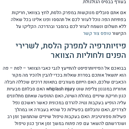
בעורף בבסיס הגולגולת.
אם אתם סובלים מנוקשות במפרק הלסת, לחץ בצוואר, חריקות
בפתיחת הפה נוכל לעזור לכם אל תהססו ופנו אלינו בכל שאלה
ללא תשלום ונשמח לעזור לכם בהסבר ובהדרכה. הקליקו על
הקישור
טופס צור קשר
פיזיותרפיה למפרק הלסת, לשרירי
הפנים ולחוליות הצוואר
בבואכם אל הפיזיותרפיסט להתייעץ לגבי כאבי הצוואר – לסת – פה
הוא יתשאל אותכם בסדרת שאלות בכדי להבין ולהכיר מה מקור
הכאבים שלכם, האם הייתם מעורבים בתאונת דרכים שכללה חבלה
אחורית במנגנון צליפת שוט whiplash injury האם סבלתם מבעיות
כגון חריקת שיניים במהלת השינה, האם התופעה שאתם מתלוננים
עליה הופיע בעקבות נטיה להרדם במכונית כאשר ראשכם נפל
לצדדים, האם נחבלתם בפעילות כל שהיא בעבודה או במהלך
פעילות ספורטיבית. האם בעקבות טיפול שיניים שהתמשך זמן רב
ושנדרשתם להשאר עם פה פתוח במשך זמן ארוך כגון טיפול