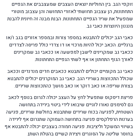
זוקפי הגב. בין החוליות יוצאים העצבים שמעצבבים את הגפיים
התחתונות, הן עצבוב תחושתי לאזורי התחושה והן עצבוב מוטורי
שמפעיל את שריר הגפיים התחתונות. הבנת מבנה זה חיונית להבנת
מנגנון היווצרות כאבי גב.
כאבי הגב יכולים להתבטא במספר צורות ובמספר אזורים בגב ו/או
ברגליים. הכאב יכול להיות מרכזי או דו צדדי כולל פריסה לצדדים
ככאבי גב שמקרינים לישבן למפשעה או ככאבי גב שמקרינים
לאורך הגוף התחתון או אף לשתי הגפיים התחתונות.
כאבי גב מקומיים יכולים להתבטא ככאבים חדים מנדנדים וככאב
שכולל התכווצות בשרירי הגב. כאבי גב המוקרנים יכולים להתבטא
בצורת שריפה או כאב דוקר או כאב מושך כהתכווצות שרירים.
פריצת דיסקוס שתפעיל לחץ על העצב יכולה לגרום בנוסף לכאב
גם לסימנים נאורו לוגיים שיבואו לידי ביטוי בירידה בתחושה
השטחית, לפגיעה בכוח שרירים שתתבטא בחולשת שרירים, פגיעה
בערנות הרפלקסים פגיעה בתחושה העמוקה שתגרום אף לירידה
בשיווי המשקל וליציבות. פגיעה חמורה בעצבים יכולה להתבטא אף
בחוסר שליטה על הסוגרים ויצירת קשיים בהטלת השתן.