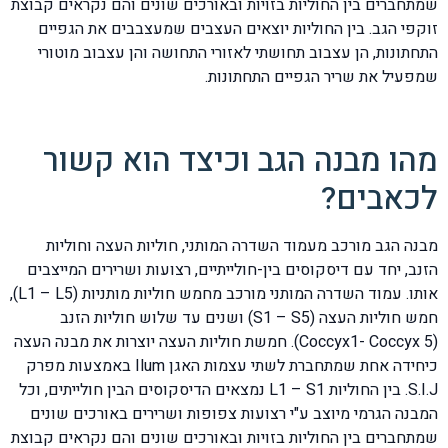
שמתחברים בין החוליות בזויות ובאורכים שונים והם נקראים קבוצת
זוקפי הגב. בין החוליות יוצאים העצבים שמעצבבים את הגפיים
התחתונות, הן עצבוב תחושתי לאזורי התחושה והן עצבוב מוטורי
שמפעיל את שריר הגפיים התחתונות.
מהו מבנה הגב וכיצד הוא קשור
לכאבים?
מבנה הגב מורכב מעמוד השדרה המותני, חוליות העצה וחוליות
הזנב, יחד עם דיסקוסים בין-חולייתיים, רצועות ושרירים המייצבים
אותו. עמוד השדרה המותני מורכב מחמש חוליות מותניות (L1 – L5),
חמש חוליות העצה (S1 – S5) ושנים עד שלוש חוליות הזנב
(Coccyx1- Coccyx 5). חמשת חוליות העצה יוצרות את מבנה העצה
כיחידה אחת שמתחברת לשתי עצמות האגן Ilum באמצעות מפרק
S.I.J. בין החוליות L1 – S1 נמצאים הדיסקוסים הבין חולייתים, וכל
המבנה הגרמי מיוצב ע"י רצועות צפופות ושרירים באורכים שונים
שמתחברים בין החוליות בזויות ובאורכים שונים והם נקראים קבוצת