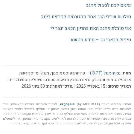
נמאס לכם לסבול מהגב
חולשת שרירי הגב אחד מהגורמים לפריצת דיסק
אני סובלת מהגב האם בהריון הכאב יגבר לי
טיפול בכאבי גב – מידע בנושא
מאת:
מאיר אפל (B.P.T.)
— פיזיותרפיסט מוסמך, מנהל ומייסד רשת
ארגופלוס. מומחה בשיקום אורתופדי, פציעות ספורט וטיפולים וסטיבולריים.
תאריך פרסום:
15 באפריל 2026 |
עודכן לאחרונה:
30 ביוני 2026
המידע המופיע באתר
(by MEDIMAX)
ergoplus
, לרבות מאמרים ותכנים מקצועיים, נועד
למטרות מידע כללי בלבד ואינו מהווה ייעוץ רפואי, אבחון או תחליף לטיפול רפואי מקצועי.
המידע באתר אינו מיועד לאבחון עצמי ואינו מחליף פנייה או ייעוץ של איש מקצוע רפואי מוסמך.
בכל שאלה או בעיה רפואית יש לפנות לרופא ו/או לאיש מקצוע רפואי מוסמך. אין להתעלם
מייעוץ רפואי מקצועי ואין להימנע או לעכב קבלת טיפול רפואי עקב מידע שנקרא באתר זה.