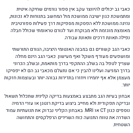
כאבי גב יכולים להיווצר עקב אין ספור גורמים שחיקה איטית
ומתמשכת כגון ישיבה ממושכת מול המחשב בתנוחות לא נכונות,
נהיגה ממושכת ללא הפסקות מספיקות דרך פעילות ספורטיבית
מאומצת מוגזמת ולא מבוקרת ועד לגורם טראומתי שכולל חבלה
נפילה תאונת דרכים ותאונת עבודה.
כאבי הגב קשורים גם במבנה האנטומי היציבה, הגורם התורשתי
ומושפעים מעודף משקל ואף מעישון. כאבי הגב הינם מחלה
שצריך לטפל בה בשלב ההתקפי בדרך מותאמת, ובשלב הכרוני
בדרך המניעה ועלינו להבין כי אם נתעלם מכאבי גב הם לא יפסיקו
מעצמן אלא אף יחמירו ויחזרו בתדירות גבוהה יותר ובעוצמות חזקות
יותר.
אבחון בעיות הגב מתבצע באמצעות בדיקה קלינית שתכלול תשאול
ובדיקה תפקודית ולא מחייב ביצוע בדיקת רנטגן או עזרי הדמיה
נוספים כגון CT או MRI. באבחון הקליני נבדוק את תנועתיות עמוד
השדרה את טווח התנועה כוח השרירים הרפלקסים והתחושה
השטחית.