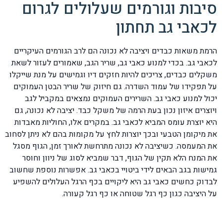
סיבות וגורמים שעלולים לגרום
לכאבי גב תחתון
הרמת משאות כבדים ויציבה לא נכונה הם לרב הגורמים העיקריים
לכאבי גב. בכדי למנוע כאבי גב, שריר הגב, שאמורים לעזור לשאת
משקלים כבדים, צריכים להיות חזקים דיו וגמישים על מנת שייקלו
על תפקידו של עמוד השדרה. גם חיזוק של שריר הבטן העמוקים
יכול למנוע כאבי גב. השרירים העמוקים נמצאים במקביל לגב
ויוצרים איזון נכון בעת הרמה של משקל כבד. יציבה לא נכונה, גם
היא יוצרת עומס המביא לכאבי גב. במקרים אלו, החוליות מאבדות
את מיקומן הטבעי ובכך יוצרות לחץ על מקומות בהם לא ניתן לסחוב
את המעמסה. כשיציבה לא נכונה מתרחשת לאורך זמן, הגוף מסגל
את המנח הלא תקין של הגוף, דבר שמביא לסוג של ניוון וחוסר
גמישות בגב הבאים לידי ביטויי בכאבי גב. אפשרות נוספת שחשוב
לבדוק כחשים כאבי גב היא ליקויים בכף הרגל העלולים להשפיע
על היציבה כגון כף רגל שטוחה או כף רגל קעורה.