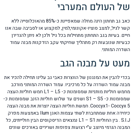
של העולם המערבי
כאב גב תחתון הינה מחלה שמאפיינת כ-85% מהאוכלוסייה ללא
קשר לגיל, למצב סוציו-אקונומי,למין, למקצוע או לסביבה שבה אנו
חיים. בעיות בגב התחתון מתחילות בכל גיל ולכן לא ניתן להגדירן
כבעיות שנובעות רק מתהליך שחיקתי עקב הזדקנות מבנה עמוד
השדרה המותני.
מעט על מבנה הגב
בכדי להבין את המנגנון של הווצרות כאבי גב עלינו תחילה להכיר את
מבנה עמוד השדרה על כל מרכיביו. עמוד השדרה המותני מורכב
מחמש חוליות מותניות שמסומנות כ- L1 – L5 חמש חוליות העצה
שמסומנות כ- S1 – S5 ושנים עד שלוש חוליות הזנב שמסומנות כ-
Coccyx1- Coccyx 5. חמשת חוליות העצה יוצרות את מבנה העצה
כיחידה אחת שמתחברת לשתי עצמות האגן Ilum באמצעות מפרק
S.I.J . בין החוליות L1 – S1 נמצאים הדיסקוסים הבין חולייתים, כל
המבנה הגרמי מיוצב ע"י רצועות צפופות ושרירים באורכים שונים