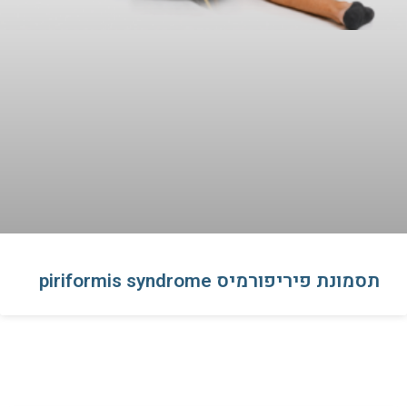
תסמונת פיריפורמיס piriformis syndrome