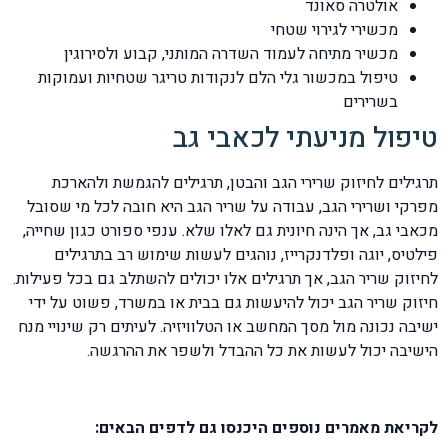
אולטרה סאונד
מכשירי לגירוי שטחי
מכשיר מתיחה לעמוד השדרה המותני, קבוע ולסירוגין
טיפול במכשור גלי הלם לנקודות טריגר שטחיות ועמוקות
בשרירים
טיפול מניעתי לכאבי גב
תרגילים לחיזוק שרירי הגב והבטן, תרגילים להגמשת ולהארכת
מפרקי ושרירי הגב, עבודה על שריר הגב היא חובה לכל מי שסובל
מכאבי גב, אך הינה חיונית גם לאלו שלא. ענפי ספורט כגון שחייה,
פילטיס, יוגה ופלדנקרייז, נוהגים לעשות שימוש רב בתרגילים
לחיזוק שריר הגב, אך תרגילים אלו יכולים להשתלב גם בכל פעילות.
חיזוק שריר הגב יכול להיעשות גם בבית או במשרד, פשוט על ידי
ישיבה נכונה מול מסך המחשב או הטלוויזיה. לעיתים רק שינויי מנח
הישיבה יכול לעשות את כל ההבדל ולשפר את ההרגשה.
לקריאת מאמרים נוספים היכנסו גם לדפים הבאים: