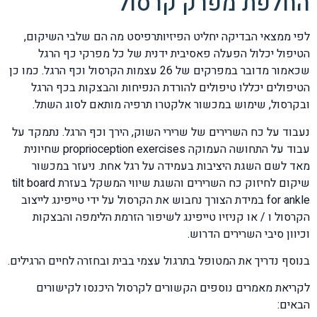
החלפת מפרק קרסול
לפי ממצאי הבדיקה יחליט הפיזיותרפיסט מה הם שלבי השיקום,
הטיפול יכלול הפעלה פאסיבית ידנית של כל מפרקי כף הרגל
שכאמור מדובר במפרקים של 26 עצמות הקרסול וכף הרגל. כמו כן
הטיפולים יכללו טיפולים להורדת הנפיחות והבצקות בכף הרגל
ובקרסול, שימוש במכשור אלקטרו תרפיה מותאם לסוג השתל.
נעבוד על כח השרירים של שרירי השוק, הירך וכף הרגל. נתמקד על
עבוד על התחושה העמוקה proprioception exercises שחיונית
מאד לשם השגת היציבות בעמידה על רגל אחת. ניעזר במכשור
שיקום לחיזוק כח השרירים והשגת שיווי המשקל בעזרת tilt board
for ankle במידת הצורך נחבוש את הקרסול על ידי טייפינג לייצוב
הקרסול ו / או קניזיו טייפינג לשיפור הזרמת הלימפה והבצקות
וכיוון סיבי השרירים הדרוש.
בנוסף נדריך את המטופל בתרגול עצמי בבית ובחזרה לחיים הרגילים.
לקריאת מאמרים נוספים הקשורים לקרסול היכנסו לקישורים
הבאים: