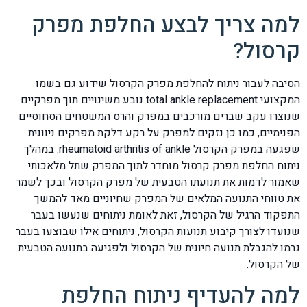
למה צריך לבצע החלפת מפרק
קרסול?
הסיבה לעבור ניתוח להחלפת מפרק הקרסול שידוע גם בשמו
המקצועי total ankle replacement נובע משינויים תוך מפרקיים
שנוצרו עקב שברים מורכבים במפרק והרס המשטחים הסחוסיים
הפנימיים, כמו כן נזקים למפרק על רקע דלקת מפרקים ניוונית
שפגעה במפרק הקרסול rheumatoid arthritis of ankle. במהלך
ניתוח החלפת מפרק קרסול מוחדר לתוך המפרק שתל מלאכותי
שאמור לדמות את תנועתו הטבעית של מפרק הקרסול ובכך לשמר
את טווחי התנועה המלאים של המפרק שחיוניים מאד להמשך
התפקוד הרגיל של הקרסול, זאת לאומת ניתוחים שנעשו בעבר
שנועדו לצורך קיבוע תנועות הקרסול, ניתוחים אילו שבוצעו בעבר
גרמו להגבלת תנועה חיונית של הקרסול ולפגיעה בתנועה הטבעית
של הקרסול.
למה להעדיף ניתוח החלפת