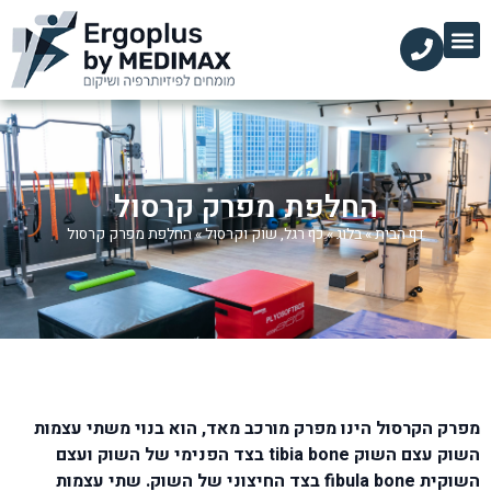
הקליניקות שלנו
השירותים שלנו
עמוד הבית
מידע מקצועי
החלפת מפרק קרסול
דף הבית
»
בלוג
»
כף רגל, שוק וקרסול
»
החלפת מפרק קרסול
מפרק הקרסול הינו מפרק מורכב מאד, הוא בנוי משתי עצמות
השוק עצם השוק tibia bone בצד הפנימי של השוק ועצם
השוקית fibula bone בצד החיצוני של השוק. שתי עצמות