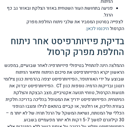
הניתוח.
פגיעה בתחושת העור השטחית באזור הצלקת ובאזור גב כף
הרגל.
לצפייה בסרטון המסביר את שלבי ניתוח החלפת מפרק
הקרסול
היכנסו לכאן
.
בדיקת פיזיותרפיסט אחר ניתוח
החלפת מפרק קרסול
ההמלצה הינה להתחיל בטיפולי פיזיותרפיה לאחר שבועיים, במפגש
הראשון יקרא הפיזיותרפיסט את סיכום הניתוח ותיאור הניתוח
שבוצע על ידי האורתופד, הפיזיותרפיסט יצפה בהדמיות כגון צילומי
רנטגן ובדיקות הדמיה נוספות כגון CT . הפיזיותרפיסט יבדוק את
תנועות הקרסול, טווחי תנועה אקטיביים, מצב הבצקת והצלקת
הניתוחית. הפיזיותרפיסט ידריך את המטופל בהליכה בדריכה חלקית
בעזרת הליכון, או רולטור, או קביים בהתאם לגילו ומצבו הגופני
הכללי של המנותח, נשיאת המשקל על הרגל תהיה של לא יותר מ –
30 קילוגרם למשך 5-7 דקות ולא יותר מפעמיים בשבוע.
הפיזיותרפיסט ימליץ על רכיבה על אופני כושר ללא התנגדות אלא