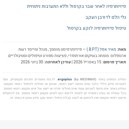
פיזיותרפיה לאחר שבר בקרסול וללא התערבות ניתוחית
גלי הלם לדורבן העקב
טיפול פיזיותרפיה לנקע בקרסול
מאת:
מאיר אפל (B.P.T.)
— פיזיותרפיסט מוסמך, מנהל ומייסד רשת
ארגופלוס. מומחה בשיקום אורתופדי, פציעות ספורט וטיפולים וסטיבולריים.
תאריך פרסום:
15 באפריל 2026 |
עודכן לאחרונה:
30 ביוני 2026
המידע המופיע באתר
(by MEDIMAX)
ergoplus
, לרבות מאמרים ותכנים מקצועיים, נועד
למטרות מידע כללי בלבד ואינו מהווה ייעוץ רפואי, אבחון או תחליף לטיפול רפואי מקצועי.
המידע באתר אינו מיועד לאבחון עצמי ואינו מחליף פנייה או ייעוץ של איש מקצוע רפואי מוסמך.
בכל שאלה או בעיה רפואית יש לפנות לרופא ו/או לאיש מקצוע רפואי מוסמך. אין להתעלם
מייעוץ רפואי מקצועי ואין להימנע או לעכב קבלת טיפול רפואי עקב מידע שנקרא באתר זה.