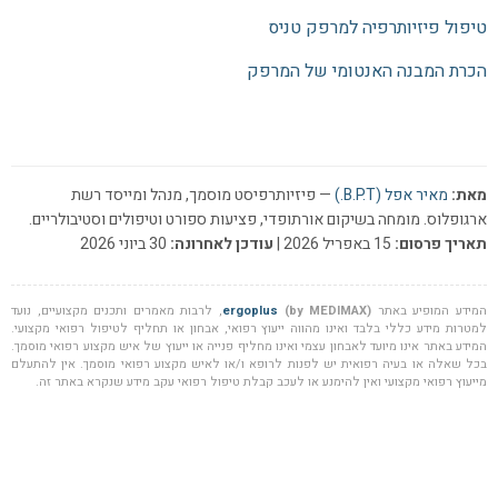
טיפול פיזיותרפיה למרפק טניס
הכרת המבנה האנטומי של המרפק
מאת:
מאיר אפל (B.P.T.)
— פיזיותרפיסט מוסמך, מנהל ומייסד רשת
ארגופלוס. מומחה בשיקום אורתופדי, פציעות ספורט וטיפולים וסטיבולריים.
תאריך פרסום:
15 באפריל 2026 |
עודכן לאחרונה:
30 ביוני 2026
המידע המופיע באתר
(by MEDIMAX)
ergoplus
, לרבות מאמרים ותכנים מקצועיים, נועד
למטרות מידע כללי בלבד ואינו מהווה ייעוץ רפואי, אבחון או תחליף לטיפול רפואי מקצועי.
המידע באתר אינו מיועד לאבחון עצמי ואינו מחליף פנייה או ייעוץ של איש מקצוע רפואי מוסמך.
בכל שאלה או בעיה רפואית יש לפנות לרופא ו/או לאיש מקצוע רפואי מוסמך. אין להתעלם
מייעוץ רפואי מקצועי ואין להימנע או לעכב קבלת טיפול רפואי עקב מידע שנקרא באתר זה.