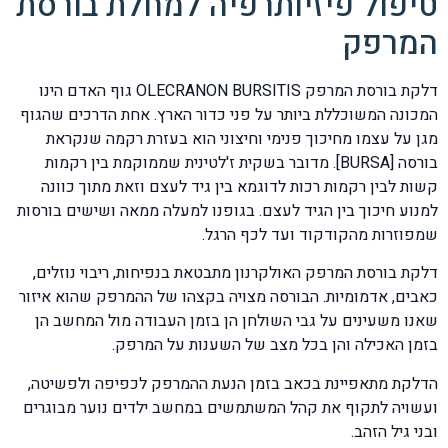
טיפול פיזיותרפיה למחלת בורסת
המרפק
דלקת בורסת המרפק OLECRANON BURSITIS גוף האדם הינו
המכונה המשוכללת ביותר על פני כדור הארץ. אחת הדרכים שהגוף
מגן על עצמו מחיכוך פנימי וחיצוני הוא בעזרת רקמה שנקראת
בורסה [BURSA]. מדובר בשקית ז'לטינית שממוקמת בין רקמות
קשות לבין רקמות רכות לדוגמא בין גיד לעצם וזאת מתוך כוונה
למנוע חיכוך בין הגיד לעצם. בגופנו למעלה ממאה ושישים בורסות
שמפוזרות מהקודקוד ועד לכף הרגל.
דלקת בורסת המרפק האולקרנון מתבטאת בנפיחות, ריבוי נוזלים,
כאבים, אדמומיות. הבורסה מצויה בקצהו של ההמרפק שהוא איזור
שאנו משעינים על גבי השולחן הן בזמן העבודה מול המחשב הן
בזמן האכילה והן בכל מצב של השענות על המרפק.
הדלקת מתאפיינת בכאב בזמן הנעת ההמרפק לכפיפה ולפשיטה,
ועשויה לתקוף את קהל המשתמשים במחשב ילדים נוער מבוגרים
ובני גיל הזהב.