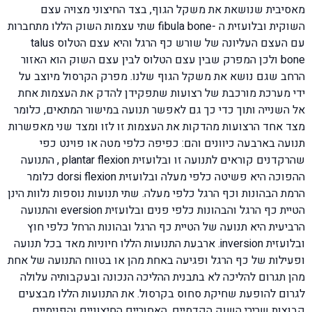
מאסיבית שנושאת את משקל הגוף, בצד החיצוני מצויה עצם
השוקית ובלועזית ה -fibula bone שתי עצמות השוק הללו מתחברות
עם העצם העליונה של שורש כף הרגל והיא עצם הטלוס talus
bone ולכן המפרק שבין עצם הטלוס לבין עצם השוק הוא האזור
הרחב שגם נושא את משקל הגוף שלנו. מפרק הקרסול מיוצב על
ידי מערכת מורכבת של רצועות שתפקידן להדק את העצמות אחת
אל השנייה ותוך כדי כך גם לאפשר תנועה במישור המתאים, כלומר
מצד אחד הרצועות מהדקות את העצמות זו לזו ומצד שני מאפשרות
תנועה בארבעה כיוונים והם: כפיפה כלפי מטה או פוינט כפי
שהרקדנים קוראים לתנועה זו ובלועזית plantar flexion , התנועה
ההפוכה היא פשיטה כלפי מעלה ובלועזית dorsi flexion כלומר
הרמת הבהונות וכף הרגל כלפי מעלה. שתי תנועות נוספות נלוות הינן
הטיית כף הרגל והבהונות כלפי פנים ובלועזית eversion והתנועה
הרביעית היא תנועה של הטיית כף הרגל ובהונות הרחל כלפי חוץ
ובלועזית inversion. ארבעת התנועות הללו חיוניות מאד בכל תנועה
ופעילות של כף הרגל ופגיעה באחת מהן או בטווח התנועה של אחת
מהן תגרום להליכה לא בתבנית ההליכה הנכונה ובעקבותיה עלולה
לגרום להופעת שחיקת סחוס בקרסול. את התנועות הללו מבצעים
קבוצות שרירי השוק הקדמיים, האחוריים החיצוניים והפנימיים.