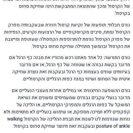
של הקרסול ומכך שהתוצאה המתבקשת הינה שחיקת סחוס
בקרסול.
גורם חבלתי: תופעות של נקיעת קרסול חוזרת שבעקבותיה מפרק
הקרסול נמתח, סיבים מקרוסקופיים של הרצועות נקרעים, הנפיחות
של מפרק הקרסול גורמת להתרופפות הקפסולה שעוטפת ומייצבת
את הקרסול ובהמשך מתחילה שחיקת סחוס בקרסול.
גורם התורשה: כל אחד מאתנו רכש מהוריו את מבנה כף הרגל אם
מדובר בקשת גבוהה או שטוחה של כף הרגל, או אם מדובר
בעיוותים שונים בעצמות כף הרגל ובעקבות זאת נוצרת שחיקה
איטית של הסחוס ושינוי במנח כפות הרגליים והקרסוליים.
גורם ההשפעה החיצונית: או במילים אחרות מעצבי הנעליים אם
מדובר בנעלי עקבים גבוהים שמעמיסים ומשנים את נשיאת
המשקל על כפות הרגלים והמפרקי הקרסוליים, או הליכה על
קפקפים ללא תמיכה מספקת, או שימוש בנעליים לא מתאימות ולא
נוחות שגורמות לנו לשנות את תבנית ההליכה של הקרסול walking
posture of ankle ובעקבות זאת תיווצר שחיקת סחוס בקרסול.