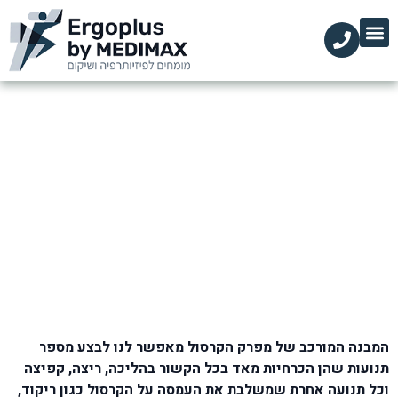
הקליניקות שלנו
השירותים שלנו
עמוד הבית
מידע מקצועי
שחיקת סחוס בקרסול
דף הבית
»
בלוג
»
כף רגל, שוק וקרסול
»
שחיקת סחוס בקרסול
המבנה המורכב של מפרק הקרסול מאפשר לנו לבצע מספר
תנועות שהן הכרחיות מאד בכל הקשור בהליכה, ריצה, קפיצה
וכל תנועה אחרת שמשלבת את העמסה על הקרסול כגון ריקוד,