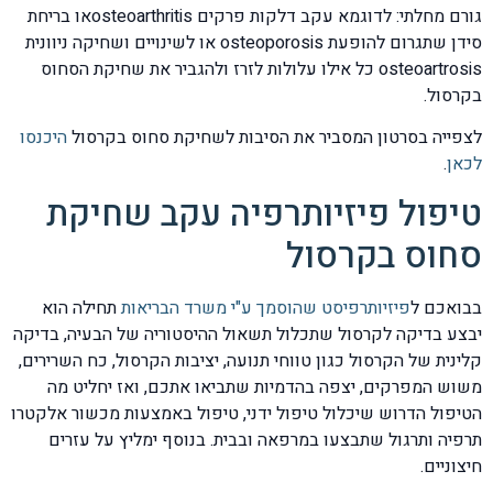
גורם מחלתי: לדוגמא עקב דלקות פרקים osteoarthritisאו בריחת
סידן שתגרום להופעת osteoporosis או לשינויים ושחיקה ניוונית
osteoartrosis כל אילו עלולות לזרז ולהגביר את שחיקת הסחוס
בקרסול.
לצפייה בסרטון המסביר את הסיבות לשחיקת סחוס בקרסול
היכנסו
לכאן
.
טיפול פיזיותרפיה עקב שחיקת
סחוס בקרסול
בבואכם ל
פיזיותרפיסט שהוסמך ע"י משרד הבריאות
תחילה הוא
יבצע בדיקה לקרסול שתכלול תשאול ההיסטוריה של הבעיה, בדיקה
קלינית של הקרסול כגון טווחי תנועה, יציבות הקרסול, כח השרירים,
משוש המפרקים, יצפה בהדמיות שתביאו אתכם, ואז יחליט מה
הטיפול הדרוש שיכלול טיפול ידני, טיפול באמצעות מכשור אלקטרו
תרפיה ותרגול שתבצעו במרפאה ובבית. בנוסף ימליץ על עזרים
חיצוניים.