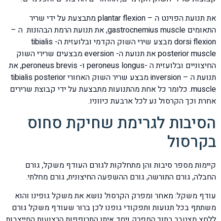
את תנועת הפוינט ה – plantar flexion מתבצעת על ידי שריר
התאומים gastrocnemius muscle, את תנועת הרמת הבהונות ה –
dorsi flexion מבצע שירי השוק הקדמי ובלועזית ה- tibialis
posterior muscle את תנועת ה- eversion מבצעים שרירי השוק
החיצוניים ובלועזית ה -peroneus longus ו- peroneus brevis, את
תנועת ה – inversion מבצע שריר השוק האחורי tibialis posterior
muscle. כלומר כל אחת מהתנועות מתבצעת על ידי קבוצת שרירים
אחרת וכך הקרסול נע לכל ארבעת כיווניו.
הסיבות לגרימת שחיקת סחוס
בקרסול
קיימות מספר סיבות והן מתחלקות לגורם העודף משקל, גורם
החבלה, גורם התורשה, גורם ההשפעה החיצונית, גורם מחלתי.
עודף משקל: מאחר ומפרק הקרסול נושא את משקל גופינו והוא
משתתף בכל תנועות ותפקודי גופנו לכן ברור שעודף משקל גורם
ללחץ מצטבר בתוך המפרק ויחד איתו התרופפות הרצועות המייצבות