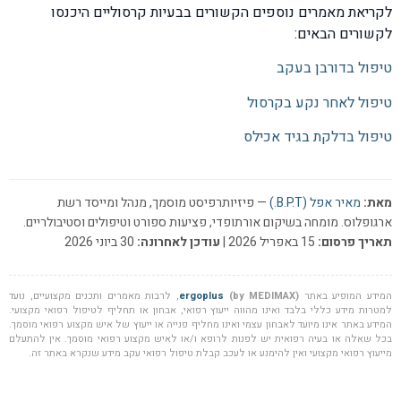
לקריאת מאמרים נוספים הקשורים בבעיות קרסוליים היכנסו
לקשורים הבאים:
טיפול בדורבן בעקב
טיפול לאחר נקע בקרסול
טיפול בדלקת בגיד אכילס
מאת:
מאיר אפל (B.P.T.)
— פיזיותרפיסט מוסמך, מנהל ומייסד רשת
ארגופלוס. מומחה בשיקום אורתופדי, פציעות ספורט וטיפולים וסטיבולריים.
תאריך פרסום:
15 באפריל 2026 |
עודכן לאחרונה:
30 ביוני 2026
המידע המופיע באתר
(by MEDIMAX)
ergoplus
, לרבות מאמרים ותכנים מקצועיים, נועד
למטרות מידע כללי בלבד ואינו מהווה ייעוץ רפואי, אבחון או תחליף לטיפול רפואי מקצועי.
המידע באתר אינו מיועד לאבחון עצמי ואינו מחליף פנייה או ייעוץ של איש מקצוע רפואי מוסמך.
בכל שאלה או בעיה רפואית יש לפנות לרופא ו/או לאיש מקצוע רפואי מוסמך. אין להתעלם
מייעוץ רפואי מקצועי ואין להימנע או לעכב קבלת טיפול רפואי עקב מידע שנקרא באתר זה.