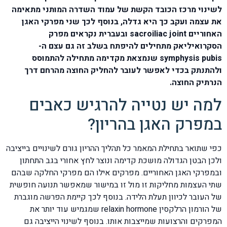
לשינוי מרכז הכובד הקשת של עמוד השדרה המותני מתאימה
את עצמה ועקב כך היא גדלה, בנוסף לכך שני מפרקי האגן
האחוריים sacroiliac joint ובעברית נקראים מפרק
הסקרואיליאק מתחילים להיפתח בשלב זה גם עצם ה-
symphysis pubis שנמצאת מקדימה מתחילה להתמוסס
ולהתנתק בכדי לאפשר לעובר להחליק החוצה מהרחם דרך
הנרתיק החוצה.
למה יש נטייה להרגיש כאבים
במפרק האגן בהריון?
כפי שתואר בתחילת המאמר כל תהליך ההריון גורם לשינויים בייציבה
ולכן הבטן הגדולה מושכת קדימה ונוצר לחץ אחורי בגב התחתון
ובמפרקי האגן האחוריים. מפרקים אילו הם מפרקי החלקה שבהם
שתי העצמות מחליקות זו מול זו במישור שמאפשר תנועה חופשית
של העובר לכיוון תעלת הלידה. בנוסף לכך קיימת הפרשה מוגברת
של הורמון הרלקסין relaxin hormone שמגמיש עוד יותר את
המפרקים והרצועות שמייצבות אותו. בנוסף לשינוי הייציבה גם