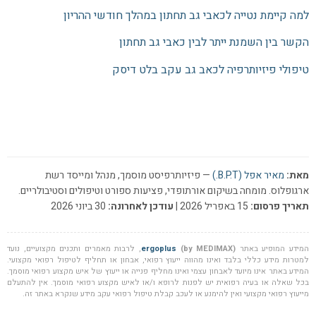
למה קיימת נטייה לכאבי גב תחתון במהלך חודשי ההריון
הקשר בין השמנת ייתר לבין כאבי גב תחתון
טיפולי פיזיותרפיה לכאב גב עקב בלט דיסק
מאת:
מאיר אפל (B.P.T.)
— פיזיותרפיסט מוסמך, מנהל ומייסד רשת
ארגופלוס. מומחה בשיקום אורתופדי, פציעות ספורט וטיפולים וסטיבולריים.
תאריך פרסום:
15 באפריל 2026 |
עודכן לאחרונה:
30 ביוני 2026
המידע המופיע באתר
(by MEDIMAX)
ergoplus
, לרבות מאמרים ותכנים מקצועיים, נועד
למטרות מידע כללי בלבד ואינו מהווה ייעוץ רפואי, אבחון או תחליף לטיפול רפואי מקצועי.
המידע באתר אינו מיועד לאבחון עצמי ואינו מחליף פנייה או ייעוץ של איש מקצוע רפואי מוסמך.
בכל שאלה או בעיה רפואית יש לפנות לרופא ו/או לאיש מקצוע רפואי מוסמך. אין להתעלם
מייעוץ רפואי מקצועי ואין להימנע או לעכב קבלת טיפול רפואי עקב מידע שנקרא באתר זה.