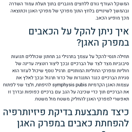
המשקל העודף גורם ללחצים מוגברים בתוך תעלת עמוד השדרה
ובהמשך לשינויים בלחץ התוך מפרקי של מפרקי האגן וכתוצאה
מכך מופיע הכאב.
איך ניתן להקל על הכאבים
במפרק האגן?
תחילה תנסי להקל על עצמך בתרגילי גב תחתון שכוללים תנועות
סיבוביות מצד לצד של הברכיים ובכך ליצור רוטציה עדינה של
חוליות ומפרקי החוליות המותניים. תרגיל נוסף שיכול לעזור הוא
סגירת הברכיים כנגד התנגדות של כדור תרגול ובכך לאלץ את
עצמות האגן הקדמיות symphysis pubis להיפתח, ולצד שני לפתוח
את הברכיים תוך כדי שכיבה על הגב עם ברכיים כפופות ובדרך זו
תאפשרי למפרקי האגן להחליק משטח מול משטח.
כיצד מתבצעת בדיקת פיזיותרפיה
להפחתת כאבים במפרק האגן