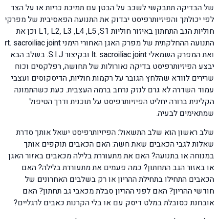
של הבדיקה תתבקשי לשכב על הבטן עם תמיכת כריות או על הצד
לפי יכולתך והפיזיותרפיסט יבדוק את התנועה הפאסיבית של מפרקי
חוליות הגב התחתון באיזור חוליות L1, L2, L3 ,L4 ,L5 ,S1 וכן את
התנועה ההחלקתית של מפרק האגן האחורי הימני rt. sacroiliac joint
ואת המפרק השמאלי lt. sacroiliac joint ובקיצור S.I.J. בשלב הבא
יבצע הפיזיותרפיסט בדיקה נאורולות של תחושה, רפלקסים וכוח
שרירים לוודא שהלחץ הגובר על רקמות חוליות, הדיסקוסים ועצבי
עמוד השדרה לא גרם לנזק נרחב ברמה העצבית. כעת כשהתמונה
הקלינית ברורה יחליט הפיזיותרפיסט על תוכנית ודרך הטיפול
שמתאימים לבעיה.
שלב ראשון הוא שלב התשאול: הפיזיותרפיסט ישאל אותך סדרת
שאלות לגבי הכאבים שאת חשה: האם הכאבים תוקפים אותך
במנוחה או בתנועה? האם את מתעוררת בלילה מכאבים באזור האגן
או באזור הגב התחתון? כמה פעמים את מתעוררת בלילה? האם
הכאבים התחילו בתחילת ההריון או רק בשלבים האחרונים של
חודשי ההריון? האם לפני ההריון סבלת מכאבי גב תחתון? האם
אובחנת כסובלת במלט דיסק עם או בלי הקרנות כאבים לרגליים?