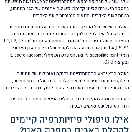
שלב שני של הבדיקה יבקש הפיזיותרפיסט לבצע תנועות חופשיות
במספר מישורים לכיוון קדימה, פשיטה אחורית של הגב התחתון,
הטיות לשני הצדדים, תנועות סיבוביות לשני הצדדים.
בשלב השלישי של הבדיקה תתבקשי לשכב על הבטן עם תמיכת
כריות או על הצד לפי יכולתך והפיזיותרפיסט יבדוק את התנועה
הפאסיבית של מפרקי חוליות הגב התחתון באיזור חוליות L1, L2, L3
,L4 ,L5 ,S1 וכן את התנועה ההחלקתית של מפרק האגן האחורי
הימני rt. sacroiliac joint ואת המפרק השמאלי lt. sacroiliac joint
ובקיצור S.I.J.
בשלב הבא יבצע הפיזיותרפיסט בדיקה נאורולות של תחושה,
רפלקסים וכוח שרירים לוודא שהלחץ הגובר על רקמות חוליות,
הדיסקוסים ועצבי עמוד השדרה לא גרם לנזק נרחב ברמה העצבית.
כעת כשהתמונה הקלינית ברורה יחליט הפיזיותרפיסט על תוכנית
ודרך הטיפול שמתאימים לבעיה.
אילו טיפולי פיזיותרפיה קיימים
להקלת כאבים במפרק האגן?