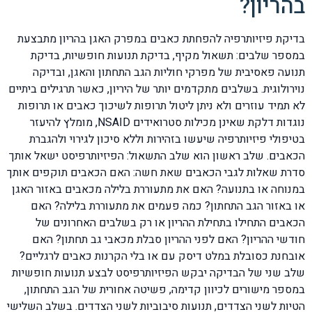
בהריון?
בדיקת פיזיותרפיה להפחתת כאבים במפרק האגן בהריון מתבצעת
במספר שלבים: תשאול מקיף, בדיקת תנועות חופשיות, בדיקת
תנועה פאסיבית של מפרקי חוליות הגב התחתון והאגן, ובדיקה
נוירולוגית. בשלבים מתקדמים יותר של היריון, כאשר תרגילים ביתיים
לא תמיד עוזרים ולא ניתן ליטול תרופות לשיכוך כאבים או תרופות
נוגדות דלקת שאינן מכילות סטרואידים NSAID, מומלץ להיעזר
בטיפולי פיזיותרפיה שיעשו בזהירות וללא סיכון לגירוי ולהגברת
הכאבים. שלב ראשון הוא שלב התשאול: הפיזיותרפיסט ישאל אותך
סדרת שאלות לגבי הכאבים שאת חשה: האם הכאבים תוקפים אותך
במנוחה או בתנועה? האם את מתעוררת בלילה מכאבים באזור האגן
או באזור הגב התחתון? כמה פעמים את מתעוררת בלילה? האם
הכאבים התחילו בתחילת ההריון או רק בשלבים האחרונים של
חודשי ההריון? האם לפני ההריון סבלת מכאבי גב תחתון? האם
אובחנת כסובלת במלט דיסק עם או בלי הקרנות כאבים לרגליים?
שלב שני של הבדיקה יבקש הפיזיותרפיסט לבצע תנועות חופשיות
במספר מישורים לכיוון קדימה, פשיטה אחורית של הגב התחתון,
הטיות לשני הצדדים, תנועות סיבוביות לשני הצדדים. בשלב השלישי