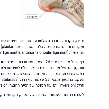
החיצוניות [calcaneo-fibular ligament & anterior talofibular ligament ] הינם הפגיעות ביותר וחולשה שלהן עשויה לגרום לנקעים בקרסול ואף לנקע שמעורב בו שבר בקרסול.
כף הרגל מורכבת מ – 26 עצמות וממ
הרגל [inversion] ותנועה הפוכה של הטיה החוצה [eversion].
להכרת המבנה האנטומי המורכב של מפרק הקרסול הקלי