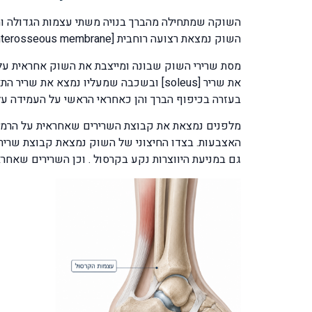
השוק נמצאת רצועה רוחבית [interosseous membrane] רצועה זו חיונית לשמירה ולייצוב שתי העצמות, בתוך הרצועה יש נקבים שבהם עוברים כלי דם, ועצבים מצד לצד.
בעזרה בכיפוף הברך והן כאחראי הראשי על העמידה ע
גם במניעת היווצרות נקע בקרסול . וכן השרירים שאחראיים על התנועה ההפוכה של ה