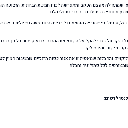
בתחתית כף הרגל מצויה רצועה מאסיבית [plantar fascia] שמתחילה מעצם העקב ומתפרשת לכוון חמש
גל, טיפולי פיזיותרפיה מותאמים לפציעה הינם גישה טיפולית בעלת אח
ל והקרסול בכדי להקל על הקורא את ההבנה מדוע קיימות כל כך הרבה
 תפקוד יומיומי לקוי.
יקויים והחבלות שמאפיינות את אזור כפות הרגליים שמגיבות מצוין לט
שמצורפים לכל פתולוגיה וחבלה.
נסו לדפים: