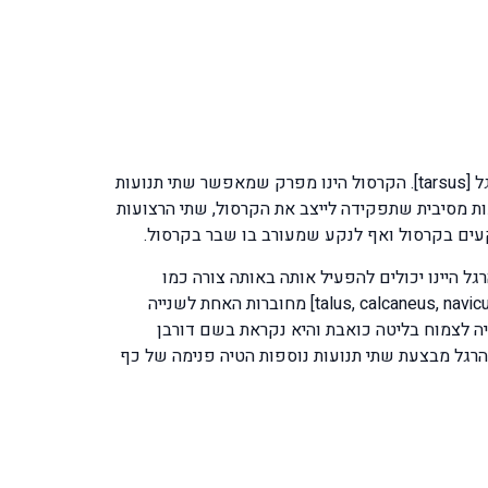
מפרק הקרסול מורכב משלוש עצמות, שתי עצמות השוק [tibia & fibula] ועצם [talus] שהיא אחת משבע עצמות שורש כף הרגל [tarsus]. הקרסול הינו מפרק שמאפשר שתי תנועות
עלה [dorsi flexion]. המפרק מיוצב על ידי מערכת רצועות מסיבית שתפקידה לייצב את הקרסול, שתי הרצועות
 כף הרגל היינו יכולים להפעיל אותה באותה צורה כמו
שהקוף מפעיל את כפות ידיו וכפות רגליו לשימוש ולתפקוד יום יומי. שבע עצמות שורש כף הרגל [talus, calcaneus, navicular, cuboid, 3 cuneiforms] מחוברות האחת לשנייה
מורכבת ומסובכת שמאפשרת יציבות וגמישות במהלך הקפיצה על כף הרגל. בעצם העקב – calcaneus עשויה לצמוח בליטה כואבת והיא נקראת בשם דורבן
משכן 14 עצמות הגלילים [phalanges] שיוצרות את הבהונות. כף הרגל מבצעת שתי תנועות נוספות הטיה פנימה של כף