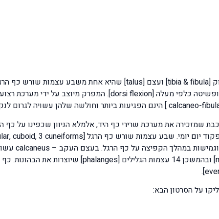
עיקריות והן תנועת כפיפה כלפי מטה [plantar flexion] ופשיטה כלפי מ
ערכת שרירים מורכבת שמזכירה את מערכת שרירי כף היד, אלמלא הניוון שכפינו על
במערכת רצועות 
העקב. בהמשך נמצאות 5 עצמות כף הרגל [metatarsus] ובה
קו על הסרטון הבא: