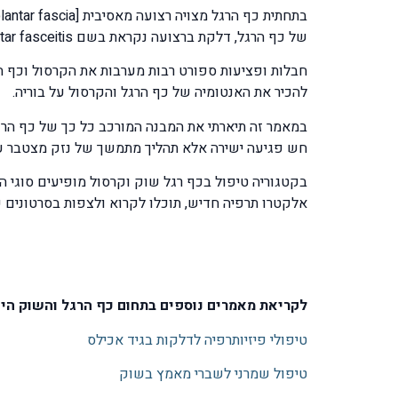
של כף הרגל, דלקת ברצועה נקראת בשם plantar fasceitis ומטופלת ביעילות רבה בעזרת גלי הלם.
חבלות ופציעות ספורט רבות מערבות את הקרסול וכף הר
להכיר את האנטומיה של כף הרגל והקרסול על בוריה.
במאמר זה תיארתי את המבנה המורכב כל כך של כף הרג
חש פגיעה ישירה אלא תהליך מתמשך של נזק מצטבר עקב
בקטגוריה טיפול בכף רגל שוק וקרסול מופיעים סוגי הל
אלקטרו תרפיה חדיש, תוכלו לקרוא ולצפות בסרטונים 
לקריאת מאמרים נוספים בתחום כף הרגל והשוק היכ
טיפולי פיזיותרפיה לדלקות בגיד אכילס
טיפול שמרני לשברי מאמץ בשוק