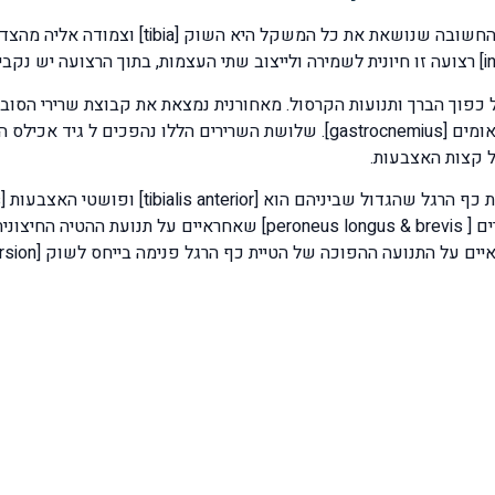
ל קצות האצבעות.
טיית כף הרגל פנימה בייחס לשוק [inversion] שהבולט ביניהם הוא שריר [tibialis poasterior].