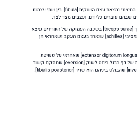
השוקה שמתחילה מהברך בנויה משתי עצמות הגדולה והחשובה שנושאת את כל המשקל היא השוק [tibia] וצמודה אליה מהצד החיצוני נמצאת עצם השוקית [fibula]. בין שתי עצמות
מסת שרירי השוק שבונה ומייצבת את השוק אחראית על כפוך הברך ותנועות הקרסול. מאחורנית נמצאת את קבוצת שרירי הסובך [triceps surae] בשכבה העמוקה של השרירים נמצא
את שריר [soleus] ובשכבה שמעליו נמצא את שריר התאומים [gastrocnemius]. שלושת השרירים הללו נהפכים ל גיד אכילס המסיבי [achilles] שנאחז בעצם העקב ושאחראי הן
מלפנים נמצאת את קבוצת השרירים שאחראית על הרמת כף הרגל שהגדול שביניהם הוא [tibialis anterior] ופושטי האצבעות [extensor digitorum longus] שאחראי על פשיטת
האצבעות. בצדו החיצוני של השוק נמצאת קבוצת שרירים [ peroneus longus & brevis] שאחראיים על תנועת ההטיה החיצונית של כף הרגל ביחס לשוק [eversion] שחוזקם קשור