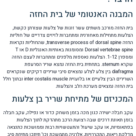
המבנה האנטומי של בית החזה
בית החזה מורכב משתים עשר זוגות של צלעות שצורתן כקשת,
הצלעות מתחילות מאחורנית ומתחברות לזיזים צדדיים של חוליות
החזה transverse process of dorsal spine, שהחוליות נקראות
Dorsal vertebrae spine ומסומנות באותיות האנגליות D או T
ומספרן 1-12. הצלעות נאספות מלפנים ומתחברות לעצם החזה
שקרא sternum. בתחתית בית החזה נמצא שריר הסרעפת
diafragma בין צלע לצלע נמצאים סיבי שרירים דקיקים שנקראים
השרירים הבין צלעיים או בלועזית inter costalis muscle ובתוך חלל
בית החזה נמצאים מערכת הלב והצלעות.
המכניזם של מתיחת שריר בן צלעות
עקב חבלה ישירה כגון מכה בזמן משחק כדור או נפילה, עקב חבלה
בזמן תאונת דרכים שבה רצועת הרכב מתהדקת לתוך הצלעות
בפתאומיות, או עקב שיעול והתעטשויות רבות וממושכות כתוצאה
מדלקת ריאות, התקררויות, אלרגיה מתמשכת וכו' תיתכן מתיחת סיב