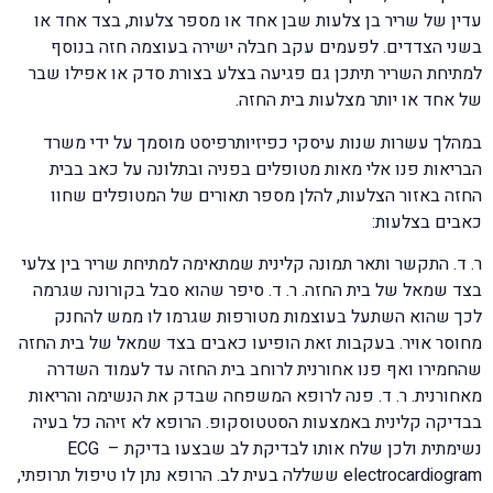
עדין של שריר בן צלעות שבן אחד או מספר צלעות, בצד אחד או
בשני הצדדים. לפעמים עקב חבלה ישירה בעוצמה חזה בנוסף
למתיחת השריר תיתכן גם פגיעה בצלע בצורת סדק או אפילו שבר
של אחד או יותר מצלעות בית החזה.
במהלך עשרות שנות עיסקי כפיזיותרפיסט מוסמך על ידי משרד
הבריאות פנו אלי מאות מטופלים בפניה ובתלונה על כאב בבית
החזה באזור הצלעות, להלן מספר תאורים של המטופלים שחוו
כאבים בצלעות:
ר. ד. התקשר ותאר תמונה קלינית שמתאימה למתיחת שריר בין צלעי
בצד שמאל של בית החזה. ר. ד. סיפר שהוא סבל בקורונה שגרמה
לכך שהוא השתעל בעוצמות מטורפות שגרמו לו ממש להחנק
מחוסר אויר. בעקבות זאת הופיעו כאבים בצד שמאל של בית החזה
שהחמירו ואף פנו אחורנית לרוחב בית החזה עד לעמוד השדרה
מאחורנית. ר. ד. פנה לרופא המשפחה שבדק את הנשימה והריאות
בבדיקה קלינית באמצעות הסטטוסקופ. הרופא לא זיהה כל בעיה
נשימתית ולכן שלח אותו לבדיקת לב שבצעו בדיקת ECG –
electrocardiogram ששללה בעית לב. הרופא נתן לו טיפול תרופתי,