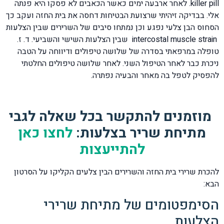
killer pill. לאחר ארבעה ימים כאשר הכאבים לא פסקו היא פנתה
אלי. בבדיקה זיהיתי שרצועת הבטיחות דחסה את בית החזה ועקב כך
הסחוס הבן צלעי נפגע וכן נמתחו סיבים של השרירים שבין הצלעות
intercostal muscle strain שבין הצלעות השישי והשביעי. ד. ז.
טופלה במרפאתי בסדרה של שלושה טיפולים ודיווחה על הטבה
ניכרת כבר לאחר הטיפול השני. לאחר שלושה טיפולים החלטתי
להפסיק לטפל בה מאחר והבעיה נפתרה.
מוזמנים להתקשר בכל שאלה לגבי
מתיחת שריר בצלעות:
לחצו כאן
להתייעצות
להכרת שרירי בית החזה והשרירים הבין צלעים הקליקו על הסרטון
הבא:
הסימפטומים של מתיחת שרירי
הצלעות