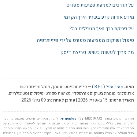
על הדרכים למניעת פציעות ספורט
מידע אודות קרע בשריר הירך הקדמי
על פריקת ברך ואיך מטפלים בה?
טיפול ושיקום מפציעות ספורט על ידי פיזיותרפיה
מה צריך לעשות כשיש פריצת דיסק
מאת:
מאיר אפל (B.P.T.)
— פיזיותרפיסט מוסמך, מנהל ומייסד רשת
ארגופלוס. מומחה בשיקום אורתופדי, פציעות ספורט וטיפולים וסטיבולריים.
תאריך פרסום:
15 באפריל 2026 |
עודכן לאחרונה:
09 ביולי 2026
המידע המופיע באתר
(by MEDIMAX)
ergoplus
, לרבות מאמרים ותכנים מקצועיים, נועד
למטרות מידע כללי בלבד ואינו מהווה ייעוץ רפואי, אבחון או תחליף לטיפול רפואי מקצועי.
המידע באתר אינו מיועד לאבחון עצמי ואינו מחליף פנייה או ייעוץ של איש מקצוע רפואי מוסמך.
בכל שאלה או בעיה רפואית יש לפנות לרופא ו/או לאיש מקצוע רפואי מוסמך. אין להתעלם