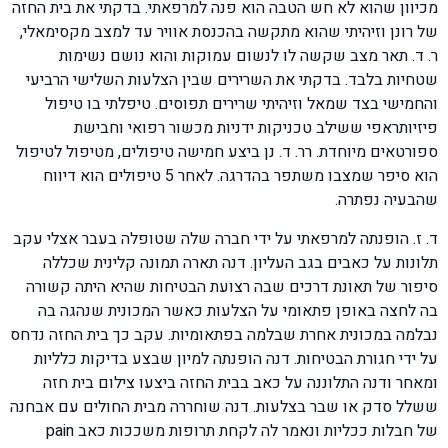
מכיוון שהוא לא חש הטבה הוא פנה למרפאתי. בדקתי את בית החזה
של רונן וזיהיתי שהוא מתקשה בהכנסת אוויר עד למצב מקסימאלי,
ר. ד. תאר מצב שקשה לו לנשום עמוקות והוא נושם נשימות
שטחיות בלבד. בדקתי את השרירים שבין הצלעות השלישי הרביעי
והחמישי בצד שמאל וזיהיתי שרירים תפוסים. טיפלתי בו טיפול
פיזיותראפי ששילב טכניקות ידניות מכשור רפואי וחבישת
ספורטאים מיוחדת. רר. ד. נן ביצע חמישה טיפולים, מטיפול לטיפול
הוא סיפר שמצבו משתפר בהדרגה. לאחר 5 טיפולים הוא דיווח
שהבעיה נפתרה.
ד. ז. הופנתה למרפאתי על ידי חברה שלה שטופלה בעבר אצלי עקב
תלונות על כאבים בגב העליון. דנה תארה תמונה קלינית שכללה
סיפור של תאונת דרכים שבה רצועת הבטיחות שהיא היתה קשורה
בה לחצה באופן פתאומי על הצלעות כאשר המכונית שנהגה בה
נבלמה במכונית אחרת שבלמה בפתאומיות. עקב כך בית החזה נדחס
על ידי חגורת הבטיחות. דנה הופנתה למיון שבצע בדיקות כלליות
ומאחר ודנה התלוננה על כאב בבית החזה ביצעו צילום בית חזה
ששלל סדק או שבר בצלעות. דנה שוחררה מבית החולים עם אבחנה
של חבלות ככליות ונאמר לה לקחת תרופות משככות כאב pain