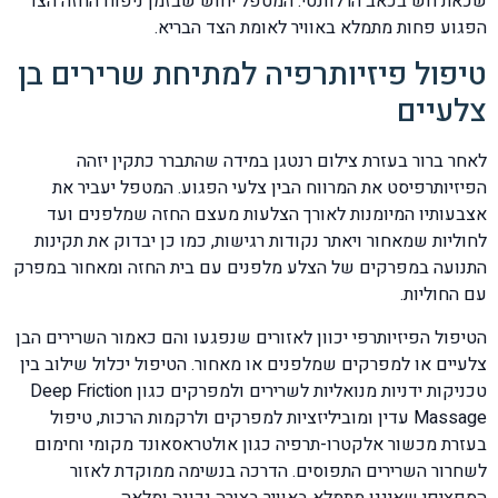
שכאת חש בכאב הרלוונטי. המטפל יחוש שבזמן ניפוח החזה הצד
הפגוע פחות מתמלא באוויר לאומת הצד הבריא.
טיפול פיזיותרפיה למתיחת שרירים בן
צלעיים
לאחר ברור בעזרת צילום רנטגן במידה שהתברר כתקין יזהה
הפיזיותרפיסט את המרווח הבין צלעי הפגוע. המטפל יעביר את
אצבעותיו המיומנות לאורך הצלעות מעצם החזה שמלפנים ועד
לחוליות שמאחור ויאתר נקודות רגישות, כמו כן יבדוק את תקינות
התנועה במפרקים של הצלע מלפנים עם בית החזה ומאחור במפרק
עם החוליות.
הטיפול הפיזיותרפי יכוון לאזורים שנפגעו והם כאמור השרירים הבן
צלעיים או למפרקים שמלפנים או מאחור. הטיפול יכלול שילוב בין
טכניקות ידניות מנואליות לשרירים ולמפרקים כגון Deep Friction
Massage עדין ומוביליזציות למפרקים ולרקמות הרכות, טיפול
בעזרת מכשור אלקטרו-תרפיה כגון אולטראסאונד מקומי וחימום
לשחרור השרירים התפוסים. הדרכה בנשימה ממוקדת לאזור
הספציפי שאיננו מתמלא באוויר בצורה נכונה ומלאה.