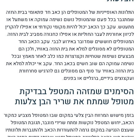
התלונות האופייניות של המטופלים הן כאב חד פתאומי בבית החזה
שמתגבר בכל פעם שהמטופל נושם נשימה עמוקה או משתעל או
מתעטש. עקב כך הכאב יכול להיות מקומי נקודתי או אפילו להקרין
לכיוון אחורנית לעבר החוליות או אפילו כחגורה מסביב לבית החזה.
המטופלים חוששים שמדובר באירוע לבבי. עקב הכאב החד
המטופלים לא מסוגלים למלא את בית החזה באוויר, ולכן הם
מבצעים נשימות שטחיות וקצרצרות כמו כלב לאחר מאמץ ובכל
נשימה עמוקה הם שוב חשים בכאב החד. עקב אי יכולת למלא את
בית החזה באוויר עד סוף הם מסוגלים גם להרגיש סחרחורת
ועקצוצים בידיים, ברגליים או בפנים.
הסימנים שמזהה המטפל בבדיקת
מטופל שמתח את שריר הבן צלעות
בזמן מישוש המרווח הבין צלעי במקום שבו המטופל מצביע כמקור
הכאב, יחוש המטפל נוקשות ומתח שרירי מוגבר, תגובת המטופל
שעצם הנגיעה במקום גרמה להתעוררות הכאב ולהתגברות תלונותיו