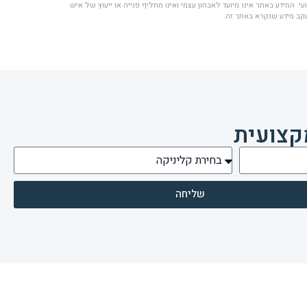
י. המידע באתר אינו מיועד לאבחון עצמי ואינו מחליף פנייה או ייעוץ של איש
עקב מידע שנקרא באתר זה.
קצועית
שליחה