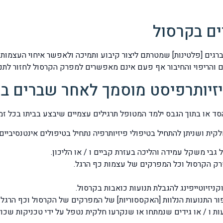
ים בקרסול
וברגים [פלטינות] שמטרתם ליצור קיבוע ותמיכה ולאפשר איחוי העצמות
והריפוי והחיבור אף פעם אינם מאפשרים למפרק הקרסול לחזור לתנו
פיזיותרפיסט מוסמך לאחר שברים ב
 או בתוך הגבס ילמד המטופל תרגילים עצמיים שיבצע בביתו בכל זמן
ת ושניתן להתחיל בטיפולי פיזיותרפיה נתחיל בטיפולים אינטנסיביים
בי משקל עמידה והליכה בעזרת קביים ו / או הליכון.
רק הקרסול וכל המפרקים של עצמות כף הרגל.
ניזיוטייפינג להגבלת תנועות כואבות בקרסול.
יפור התנועות הנלוות [האקססוריות] של המפרקים של הקרסול וכף הרגל.