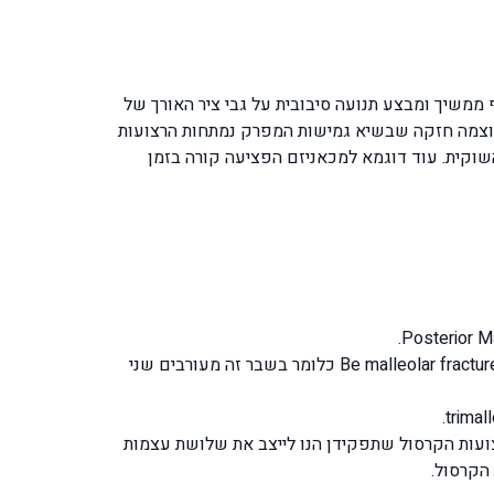
ממשיך ומבצע תנועה סיבובית על גבי ציר האורך של
עוצמה חזקה שבשיא גמישות המפרק נמתחות הרצועות
וקית. עוד דוגמא למכאניזם הפציעה קורה בזמן
שבר שמערב שני אזורים את הקצה הפנימי ואת הקצה בחיצוני של שתי עצמות הקרסול ה- Tibia וה- Fibula נקרא בשם Be malleolar fracture כלומר בשבר זה מעורבים שני
עות הקרסול שתפקידן הנו לייצב את שלושת עצמות
הקרסול.