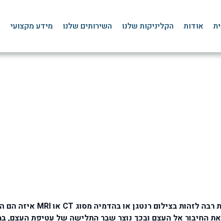
ית
אודות
הקליניקות שלנו
השירותים שלנו
מידע מקצועי
צ
שברים בקרסול
דף הבית
»
בלוג
»
כף רגל, שוק וקרסול
»
שברים בקרסול
אנו מזהים מספר שברים בקרסול 
ת החיבור אל העצם ובכך נוצר שבר התלישה של עטיפת העצם, במק