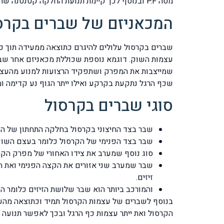
מטה P.F ובנוסף לכך קיימת תנועת החלקה קטנטנה שחיונית מאד להשגת תנועה הרמונית בין שלושת העצמות.
המכאניזם של שברים בקרס
שברים בקרסול עלולים להיגרם כתוצאה ממעידה תוך כד
עצמות השוק. דוגמא נוספת שכוללת מכאניזם אחר שב
שמייצבות את המפרק ושתפקיד הרצועות למנוע מהעצמו
שכף הרגל נתקעת בקרקע ואילו ייתר הגוף נע קדימה ומ
סוגי שברים בקרסול
שבר בצד החיצוני בקרסול בחלקה התחתון של השוקית ה- Fibula קצהו החיצוני של העצם נקרא s
שבר בצד הפנימי של הקרסול כלומר בעצם השוק Tibia קצה העצם הפנימי נקרא בשם dial Malleolus
סוג נוסף שמערב את צידו האחורי של מפרק הקרסול ומערב את עצם השוק Tibia קצ
זיזים.
והמורכב ביותר הוא שבר שלושת הזיזים כלומר הזיז הפנימי ה
בנוסף לשברים של עצמות הקרסול תמיד וכתוצאה מהעו
הקרסול ואת ייתר עצמות כף הרגל ובכך לאפשר תנועה