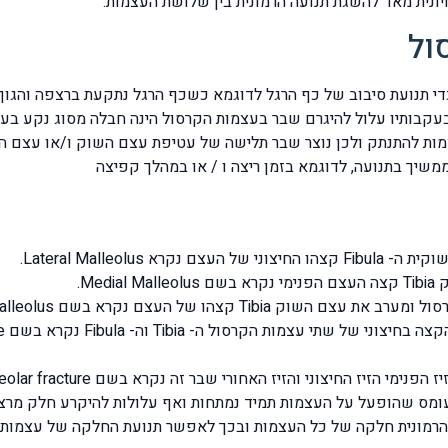
ול
י תנועת סיבוב של כף הרגל לדוגמא כשכף הרגל נתקעת ברצפה והגוף 
עקבותיו עלול להיגרם שבר בעצמות הקרסול הינה חבלה מסוג נקע ב
ת להתנתק ולכן נוצר שבר תלישה של עטיפת עצם השוק ו/או עצם הש
משיך בתנועה, לדוגמא בזמן ריצה ו / או במהלך קפיצה
Lateral Malleolu.
Me.
הו של העצם נקרא בשם Posterior Malleolus.
זיז החיצוני והזיז האחורי שבר זה נקרא בשם trimalleolar fracture.
מס שהופעל על העצמות תמיד נמתחות ואף עלולות להיקרע חלק מרצו
 הרמונית חלקה של כל העצמות ובכך לאפשר תנועת החלקה של עצמות 