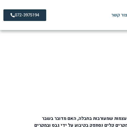
ור קשר
072-3975194
ולכן קיימת חשיבות רבה לזהות בצילום רנטגן או בהדמיה מסוג CT או MRI איזה הם העצמות שמעורבות בחבלה, האם מדובר בשבר
רים קלים נסתפק בקיבוע על ידי גבס ובמקרים