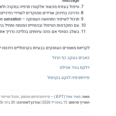
Massage.
טיפול בעזרת מכשור אלקטרו תרפיה במקרה ולא 
הדרכה בחיזוק שרירים ממוקדים לשרירי הירכיים, 
תרגול לשיפור התחושה העמוקה – proprioception sensation.
עם התקדמות הטיפול ובהנחיית המנתח נתחיל ב
בשלב הסופי אם נזהה עיוותים בהליכה נדריך את המט
לקריאת מאמרים העוסקים בבעיות בקרסוליים היכנסו ל
כאבים בעקב כף הרגל
דלקת בגיד אכילס
פיזיותרפיה לנקע בקרסול
מאת:
מאיר אפל (B.P.T.)
— פיזיותרפיסט מוסמך, מנהל ומייסד ר
תאריך פרסום:
15 באפריל 2026 |
עודכן לאחרונה:
30 ביוני 2026