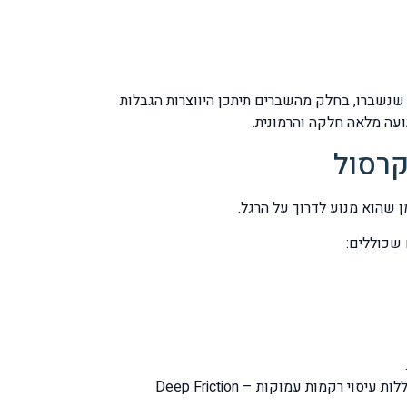
 שנשברו, בחלק מהשברים תיתכן היווצרות הגבלות
עה מלאה חלקה והרמונית.
קרסול
 שהוא מנוע לדרוך על הרגל.
 שכוללים:
בנוסף במקרה שבו נזהה בנוסף לשברים גם רצועות ו / או גידים שנמתחו או שנקרעו חלקית נטפל על ידי טכניקות שכוללות עיסוי רקמות עמוקות – Deep Friction