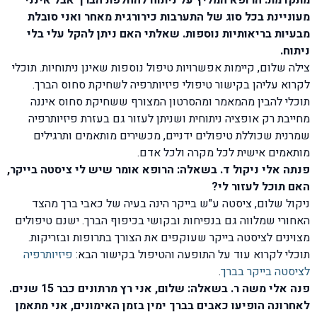
מתקדמת. הרופא המליץ על ניתוח להחלפת הברך אבל אינני
מעוניינת בכל סוג של התערבות כירורגית מאחר ואני סובלת
מבעיות בריאותיות נוספות. שאלתי האם ניתן להקל עלי בלי
ניתוח.
צילה שלום, קיימות אפשרויות טיפול נוספות שאינן ניתוחיות. תוכלי
לקרוא עליהן בקישור טיפולי פיזיותרפיה לשחיקת סחוס הברך.
תוכלי להבין מהמאמר ומהסרטון המצורף ששחיקת סחוס איננה
מחייבת רק אופציה ניתוחית ושניתן לעזור גם בעזרת פיזיותרפיה
שמרנית שכוללת טיפולים ידניים, מכשירים מותאמים ותרגילים
מותאמים אישית לכל מקרה ולכל אדם.
פנתה אלי ניקול ד. בשאלה: הרופא אומר שיש לי ציסטה בייקר,
האם תוכל לעזור לי?
ניקול שלום, ציסטה ע"ש בייקר הינה בעיה של כאבי ברך מהצד
האחורי שמלווה גם בנפיחות ובקושי בכיפוף הברך. ישנם טיפולים
מצוינים לציסטה בייקר שעוקפים את הצורך בתרופות ובזריקות.
תוכלי לקרוא עוד על התופעה והטיפול בקישור הבא:
פיזיותרפיה
לציסטה בייקר בברך
.
פנה אלי משה ר. בשאלה: שלום, אני רץ מרתונים כבר 15 שנים.
לאחרונה הופיעו כאבים בברך ימין בזמן האימונים, אני מתאמן