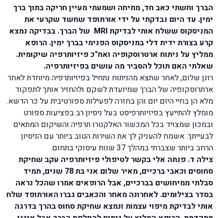
הברך וחשתי כאב חד, מתיחה ושמעתי מעיין חריקה בתוך ברך
ימין. עד היום נבדקתי על ידי אורתופד שחשד שקרעי את
המניסקוס ששלח אותי לבדיקת MRI של הברך. בבדיקה נמצא
קרע בצורת ידית דלי במניסקוס הפנימי בברך ימין. הרופא
ממליץ על ניתוח ארטרוסקופיה ואח"כ פיזיותרפיה שיקומית.
שאלתי האם תוכל להסביר מה עושים בפיזיותרפיה.
רונן שלום, לאחר שתצא מהניתוח נתחיל בפיזיותרפיה מיוחדת לאחר
ארתרוסקופיה של הברך שמיועדת לשקם ולהחזיר אותך לתפקוד
מלא הן בחיי היום יום והן בחזרה לפעילות ספורטיבית על כר הדשא.
מומלץ להתייעץ בפיזיותרפיסט בעל ניסיון רב בפציעות ספורט
ובמכון שמצויד בכל המכשור האלקטרו תרפיה והשיקום המתאים
לבעייתך. אשמח להעניק לך את השירות הטוב ביותר עם הניסיון
הרחב ביותר שצברתי במהלך 37 שנות עיסוקי בתחום.
צילה ד. פנתה אלי בקשר לטיפולי פיזיותרפיה עקב שחיקת
סחוסים וכאבי ברכיים, מאיר שלום אני בת 78 שנים, תמיד
סבלתי ממיחושים בברכיים, אבל הרופאים אמרו שהכל נראה
בסדר בצילומים. לאחרונה מאחר והכאבים גברו האורתופד שלח
אותי לבדיקת מיפוי עצמות ונמצא שחיקת סחוס בהרך בדרגה