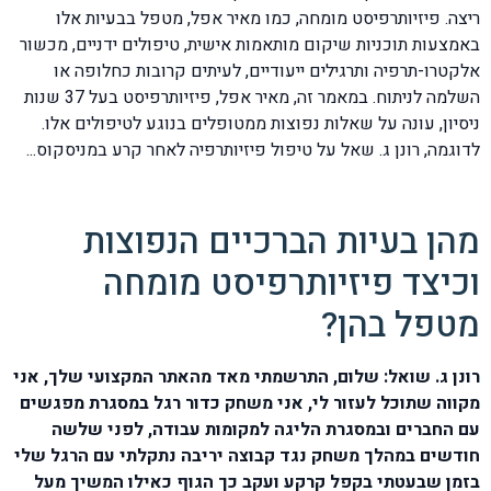
ריצה. פיזיותרפיסט מומחה, כמו מאיר אפל, מטפל בבעיות אלו
באמצעות תוכניות שיקום מותאמות אישית, טיפולים ידניים, מכשור
אלקטרו-תרפיה ותרגילים ייעודיים, לעיתים קרובות כחלופה או
השלמה לניתוח. במאמר זה, מאיר אפל, פיזיותרפיסט בעל 37 שנות
ניסיון, עונה על שאלות נפוצות ממטופלים בנוגע לטיפולים אלו.
לדוגמה, רונן ג. שאל על טיפול פיזיותרפיה לאחר קרע במניסקוס...
מהן בעיות הברכיים הנפוצות
וכיצד פיזיותרפיסט מומחה
מטפל בהן?
רונן ג. שואל: שלום, התרשמתי מאד מהאתר המקצועי שלך, אני
מקווה שתוכל לעזור לי, אני משחק כדור רגל במסגרת מפגשים
עם החברים ובמסגרת הליגה למקומות עבודה, לפני שלשה
חודשים במהלך משחק נגד קבוצה יריבה נתקלתי עם הרגל שלי
בזמן שבעטתי בקפל קרקע ועקב כך הגוף כאילו המשיך מעל