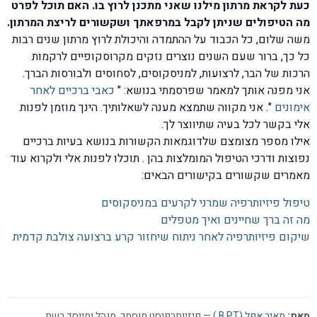
כעת לקראת מרתון מילנו שאני מתכנן לרוץ בו. האם תוכל לפרט
מה הטיפולים שניתן לקבל במרפאתך ושקשורים לריצת המרתון.
משה שלום, כל הכבוד על ההתמדה והיכולת לרוץ מרתון שנים רבות
כל כך, ברור שעם השנים נוצרים נזקים מקרוסקופיים לרקמות
הרכות של הבר, לרצועות, למניסקוסים, לסחוסים ולבורסות הברך.
אני מפנה אותך למאמר שפרסמתי בנושא: "
כאבי ברכיים לאחר
אימונים
". אני מקווה שתמצא מענה לשאלותיך. הינך מוזמן לפנות
אלי בקשר לכל בעיה שתיווצר לך.
אילו מספר מצומצם שלדוגמאות הקשורות בנושא בעיות ברכיים
נפוצות ודרכי הטיפול המומלצות בהן . תוכלו לפנות אלי ולקרוא עוד
מאמרים שקשורים בקישורים הבאים:
טיפול פיזיותרפיה שמרני לקרעים במניסקוסים
מה זה ברך שחיינים ואיך מטפלים
שיקום פיזיותרפיה לאחר ניתוח שיחזור קרע ברצועה צולבת קדמית
מאת:
מאיר אפל (B.P.T.)
— פיזיותרפיסט מוסמך, מנהל ומייסד רשת