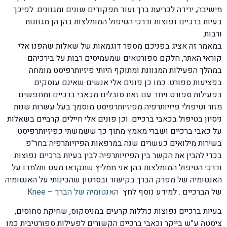
מישיבה, ירידה לכריעת ברך ועוד תפקודים שונים ומגוונים. לפיכך
בעיות ברכיים נפוצות ודרכי הטיפול המומלצות בהן הן מגוונות
ורבות.
במאמר זה אציג בפניכם מספר דוגמאות של שאלות שהפנו אלי
קוראי האתר, חלקם ספורטאים שמעמיסים רבות על בירכיהם
במהלך הפעילות המגוונת ומתוקף היותי פיזיותרפיסט מומחה
בפציעות ספורט. כמו כן פונים אלי אנשים שאינם עוסקים
בפעילות ספורט ויחד עם זאת סובלים מכאבי ברכיים ומחפשים
מזור וטיפולי פיזיותרפיה מפיזיותרפיסט מוסמך בעל עשרות שנות
ניסיון בטיפול בכאבי ברכיים. וכן פונים אלי חיילים קרביים בשאלות
על כאבי ברכיים ושברי מאמץ מתוך כך ששמשתי כפיזיותרפיסט
בשירות מילואים כעשרים שנה במרפאות הפיזיותרפיה בחר"פ.
בכדי להבין את הקשר בין הפיזיותרפיה לבין בעיות ברכיים נפוצות
ודרכי הטיפול המומלצות בהן אני ממליץ שתקראו מעט ותלמדו על
האנטומיה של מפרק הברך בקישור ובסרטון שהכינותי על האנטומיה
של הברכיים . למידע נוסף לחץ
האנטומיה של הברך – Knee
בעיות ברכיים נפוצות כוללות קרעים במניסקוס, שחיקת סחוסים,
ציסטה ע"ש בייקר וכאבי ברכיים הקשורים לפעילות ספורטיבית כמו