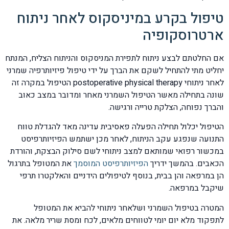
טיפול בקרע במיניסקוס לאחר ניתוח
ארטרוסקופיה
אם החלטתם לבצע ניתוח לתפירת המניסקוס והניתוח הצליח, המנתח
יחליט מתי להתחיל לשקם את הברך על ידי טיפול פיזיותרפיה שמרני
לאחר ניתוחי postoperative physical therapy הטיפול במקרה זה
שונה בתחילה מאשר הטיפול השמרני מאחר ומדובר במצב כאוב
והברך נפוחה, הצלקת טרייה ורגישה.
הטיפול יכלול תחילה הפעלה פאסיבית עדינה מאד להגדלת טווח
התנועה שנפגע עקב הניתוח, לאחר מכן ישתמש הפיזיותרפיסט
במכשור רפואי שמותאם למצב ניתוחי לשם סילוק הבצקת, והורדת
הכאבים. בהמשך ידריך
הפיזיותרפיסט המוסמך
את המטופל בתרגול
הן במרפאה והן בבית, בנוסף לטיפולים הידניים והאלקטרו תרפי
שיקבל במרפאה.
המטרה בטיפול השמרני ושלאחר ניתוחי להביא את המטופל
לתפקוד מלא יום יומי לטווחים מלאים, לכח ומסת שריר מלאה. את