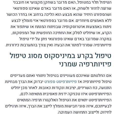
הטיפול תלוי במטופל, האם מדובר בשחקן מקצועי או חובבני
שרוצה לחזור ולשחק, או האם מדובר באדם שאיננו ספורטאי
ושהספורט היחיד שהוא מבצע הוא הליכה ברחוב או בחדר הכושר
ללא מאמצים מיוחדים. אם מדובר בספורטאי אזי מומלץ לבצע
ניתוח באמצעות ארטרוסקופיה שבניתוח המנתח או שיתפור את
הקרע, או שיחליט לסלק את החתיכה החופשית של המניסקוס,
במקרה שמדובר באדם שאינו ספורטאי ניתן על ידי טיפול
פיזיותרפיה שמרני לפתור את הבעיה ואין צורך בהתערבות כירורגית.
טיפול בקרע במיניסקוס מסוג טיפול
פיזיותרפיה שמרני
אם החלטתם שאינכם מעוניינים בטיפול ניתוחי ואתם מעדיפים
טיפול פיזיותרפיה אז
פיזיותרפיסט ספורט
יבדוק את הברך מבחינת
התנועה, כח השרירים, יציבות ונקודות כאובות. לאחר מכן יחליט
הפיזיותרפיסט איזו טכניקה ידנית פאסיבית מתאימה לכם,
הפיזיותרפיסט יתאים את הטיפול האלקטרו תרפיה המתאים
לבעייתכם, איזה סוגי חבישות מומלץ לייצב את הברך, איזה תרגילים
לחיזוק ולייצוב התחושה העמוקה.