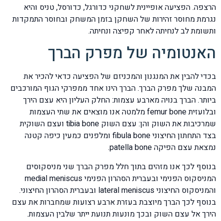
הרצפה. הפציעה אופיינית לשחקני כדורגל, כדורסל, טניס והיא
נגרמת מחוסר זהירות של השחקן בזמן המשחק ובחוסר התמקדות
ותשומת לב לנחיתה לאחר קפיצה ונחיתה.
האנטומיה של מפרק הברך
בכדי להבין את המנגנון והמכניזם של הפציעה כדאי להכיר את
המבנה שלך מפרק הברך. הברך הינו אחד ממפרקי הגוף המורכבים
ביותר. הברך בנויה מארבע עצמות: החלק העליון היא עצם הירך
ובלועזית femur bone מלמטה אנו מוצאים את שתי העצמות
שמרכיבות את השוק והן: עצם השוק tibia bone ועצם השוקית
בצד התחתון החיצוני fibula bone ומלפנים כמעין כיפה קטנה
נמצאת עצם הפיקה patella bone.
בנוסף לכך אנו מזהים בתוך חלל מפרק הברך שני מניסקוסים
המניסקוס הפנימי ובעברית הסהרון הפנימי medial meniscus
והמניסקוס החיצוני lateral meniscus ובעברית הסהרון החיצוני.
בנוסף לכך הברך מיוצבת בעזרת ארבע רצועות שמחברות את עצם
הירך אל עצם השוק ובכך מונעות תנועת ייתר שלבין העצמות.