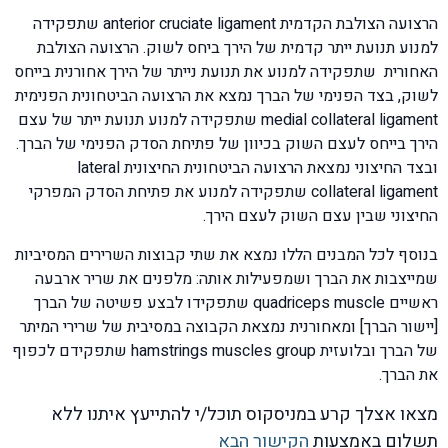
הרצועה הצולבת הקדמית anterior cruciate ligament שתפקידה
למנוע תנועת ייתר קדמית של הירך ביחס לשוק. הרצועה הצולבת
האחורית שתפקידה למנוע את תנועת נייתר של הירך אחורנית בייחס
לשוק, בצד הפנימי של הברך נמצא את הרצועה הביטחונית הפנימית
medial collateral ligament שתפקידה למנוע תנועת ייתר של עצם
הירך בייחס לעצם השוק בכיוון של פתיחת הסדק הפנימי של הברך.
ובצד החיצוני נמצאת הרצועה הביטחונית החיצונית lateral
collateral ligament שתפקידה למנוע את פתיחת הסדק המפרקי
החיצוני שבין עצם השוק לעצם הירך.
בנוסף לכל המבנים הללו נמצא את שתי קבוצות השרירים המסיביות
שמייצבות את הברך ושמפעילות אותה: מלפנים את שריר ארבעה
ראשיים quadriceps muscle שתפקידו לבצע פשיטה של הברך
[יישור הברך] ומאחורנית נמצאת הקבוצה במסיבית של שרירי המיתר
של הברך ובלועזית hamstrings muscles group שתפקידם לכפוף
את הברך.
מצאו אצלך קרע במניסקוס תוכל/י להתייעץ איתנו ללא
תשלום באמצעות
הקישור הבא