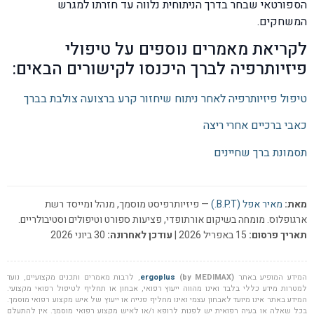
הספורטאי שבחר בדרך הניתוחית נלווה עד חזרתו למגרש
המשחקים.
לקריאת מאמרים נוספים על טיפולי
פיזיותרפיה לברך היכנסו לקישורים הבאים:
טיפול פיזיותרפיה לאחר ניתוח שיחזור קרע ברצועה צולבת בברך
כאבי ברכיים אחרי ריצה
תסמונת ברך שחיינים
מאת:
מאיר אפל (B.P.T.)
— פיזיותרפיסט מוסמך, מנהל ומייסד רשת
ארגופלוס. מומחה בשיקום אורתופדי, פציעות ספורט וטיפולים וסטיבולריים.
תאריך פרסום:
15 באפריל 2026 |
עודכן לאחרונה:
30 ביוני 2026
המידע המופיע באתר
(by MEDIMAX)
ergoplus
, לרבות מאמרים ותכנים מקצועיים, נועד
למטרות מידע כללי בלבד ואינו מהווה ייעוץ רפואי, אבחון או תחליף לטיפול רפואי מקצועי.
המידע באתר אינו מיועד לאבחון עצמי ואינו מחליף פנייה או ייעוץ של איש מקצוע רפואי מוסמך.
בכל שאלה או בעיה רפואית יש לפנות לרופא ו/או לאיש מקצוע רפואי מוסמך. אין להתעלם