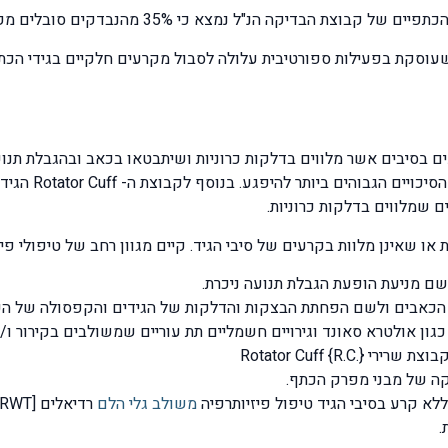
 35% מהנבדקים סובלים מקרעים חלקיים ברמות שונות באחד מגידי הכתף.
וסקת בפעילות ספורטיבית עלולה לסבול מקרעים חלקיים בגידי הכתף
ם שמלווים בדלקות כרוניות.
ת או שאינן מלוות בקרעים של סיבי הגיד. קיים מגוון רחב של טיפולי פ
לשם מניעת הופעת הגבלת תנועה ניכרת.
ת הכאבים ולשם הפחתת הבצקות והדלקות של הגידים והקפסולה של הכ
כגון אולטרא סאונד וגירויים חשמליים תת עוריים שמשולבים בקירור ו/
Rotator Cuff .}
וקה של מבני מפרק הכתף.
לא קרע בסיבי הגיד טיפול פיזיותרפיה
משולב גלי הלם
רדיאלים [RWT] להסתיידויות בגידי הכתף ובבורסות הכתף.
.