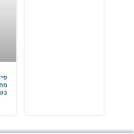
פיז
מתי
בש