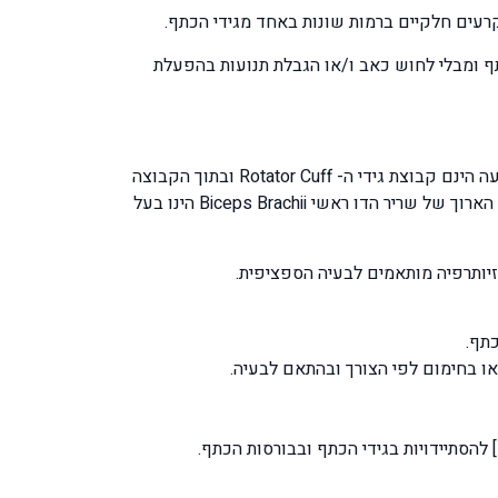
 ומבלי לחוש כאב ו/או הגבלת תנועות בהפעלת
הגידים בעלי הנטייה הגבוהה ביותר להיפגע ולפתח קרעים בסיבים אשר מלווים בדלקות כרוניות ושיתבטאו בכאב ובהגבלת תנועה הינם קבוצת גידי ה- Rotator Cuff ובתוך הקבוצה
הגידים ה- Supra Spinatus, Infra Spinatus הינם בעלי הסיכויים הגבוהים ביותר להיפגע. בנוסף לקבוצת ה- Rotator Cuff הגיד הארוך של שריר הדו ראשי Biceps Brachii הינו בעל
יזיותרפיה מותאמים לבעיה הספציפית.
תף.
או בחימום לפי הצורך ובהתאם לבעיה.