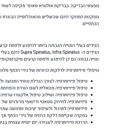
ממצאי הבדיקה: בבדיקת אולטרא סאונד מקיפה לשתי הכתפיים של קבוצת הבדיקה הנ"ל נמצא כי
מסקנות המחקר הינם שכשליש מהאוכלוסייה הבוגרת שע
הכתפיים.
נטייה גבוהה גם כן להיפגע ולפתח קרעים מיקרוסקופיי
טיפולי פיזיותרפיה לדלקות כרוניות של גידי הכתף מלוו
טיפול פיזיותרפיה לצורך הגדלת טווחי התנועה ו
טיפול פיזיותרפיה מנואלית לשם הורדת והפחת
טיפול פיזיותרפיה ושילוב טיפול אלקטרו-טרפיה 
פיזיותרפיה לחיזוק סטאטי ודינאמי מדורגים של קבוצת שרירי {R.C
פיזיותרפיה לתרגול ולשיפור יציבות ותחושה עמ
במקרה שקיימת דלקת כרונית של גידי הכתף אך ל
הדרכת פיזיותרפיה לעבודה יום יומית עצמית בבית