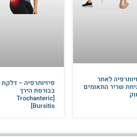
יותרפיה לאחר
פיזיותרפיה – דלקת
חת שריר התאומים
בבורסת הירך
וק
[Trochanteric
Bursitis]