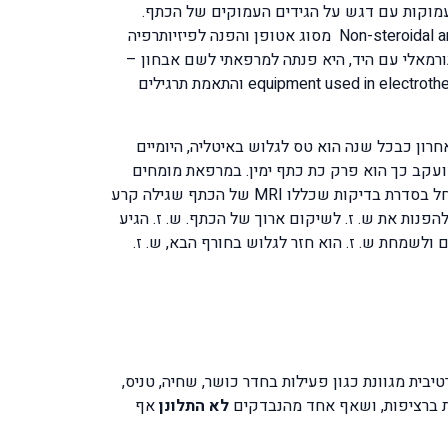
 עמוקות עם דגש על הגידים העמוקים של הכתף.
התשובה של המאבחו היתה קרע חלקי בסיבי גיד הסופראספינטוס. האורתופד נתן כדורים נוגדי דלקת Non-steroidal anti-inflammatory drugs מסוג אטופן והפנה לפיזיותרפיה
רמאלי עם היד, היא פנתה למרפאתי לשם אבחון –
בדיקה – טיפול ששילב טיפול פיזיותרפיה מנואלי manual treatment physical therapy בשילוב מיכשור אלקטרו תראפי equipment used in electrotherapy והתאמת תרגילים
מבעיה גופנית כל שהיא. בחורף האחרון כבכל שנה הוא טס לגלוש באיטליה, היומיים
ועקב כך הוא פרק כת כתף ימין. במרפאת מומחים
באתר הסקי ביצעו רדוקציה תחת הרדמה והחזירו את הכתף למקום והיד הושמה במתלה מיוחד לאחר פריקה. ש. ז. חזר לארץ והחל בסדרת בדיקות שכללו MRI של הכתף שגילה קרע
 ולכן הוחלט לא לנתח את היד אלא להפנות את ש. ז. לשיקום ארוך של הכתף. ש. ז. הגיע
 ולשמחת ש. ז. הוא חזר לגלוש בחורף הבא, ש. ז.
ת מגוונת כגון פעילות בחדר כושר, שחיה, טניס,
ת ברציפות, ושאף אחד מהנבדקים
לא התלונן
אף