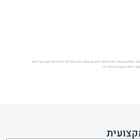
י. המידע באתר אינו מיועד לאבחון עצמי ואינו מחליף פנייה או ייעוץ של איש
עקב מידע שנקרא באתר זה.
קצועית