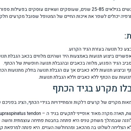
קרעים בגידי הכתף הינם תופעה שכיחה בקרב גברים ונשים בגילאים 25-85 שנים, שעוסק
זיותרפיה יכולים לשפר את איכות החיים של המטופל שסובל מקרעים חלק
:
ע כל תנועה בעזרת הגיד הקרוע.
אפשרים ביצוע תנועות באמצעות היד ושהינם מלווים בכאב הגבלת תנו
סביב הגיד הפגוע, מלווה בכאבים ובהגבלת תנועה חופשית של הכתף.
וביצוע תנועות ללא כאבים אך עם הגבלת תנועה בחלק מתנועות הכת
נועות עם הכתף ללא כאבים וללא הגבלת תנועות.
לו מקרע בגיד הכתף
אות מקרים של קרעים דלקות והסתיידויות בגידי הכתף, הציג בפניכם 
התלוננה שבמהלך משחק טניס היא פתחה בחבטת פתיחה עוצמתית וחשה 
לא הצליחה לשלוט בה מהכאב ומהחולשה העזים. היא פנתה למרפאת קופ