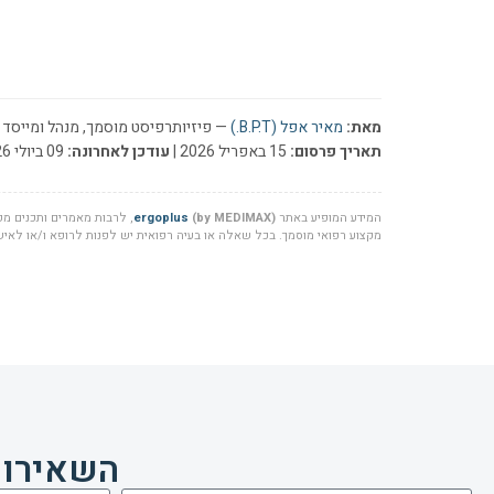
מאת:
מאיר אפל (B.P.T.)
— פיזיותרפיסט מוסמך, מנהל ומייסד ר
תאריך פרסום:
15 באפריל 2026 |
עודכן לאחרונה:
09 ביולי 2026
המידע המופיע באתר
(by MEDIMAX)
ergoplus
, לרבות מאמרים ותכנים מקצ
מקצוע רפואי מוסמך. בכל שאלה או בעיה רפואית יש לפנות לרופא ו/או לאיש 
השאירו 