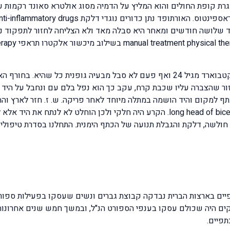
סגרת קופת החולים והוא המליץ על הדמיה מסוג אולטרא סאונד רקמות
ד שלושה חודשים ומאחר היא סבלה מאד ולא הצליחה לחזור לתפקוד נו
ש. ז. גבר בגיל העמידה סיפר לי שהוא גולש סקי עם סקטבוארד מגיל 24 ואף פעם לא סבל 
זור שהצברה עליו שכבת קרח, עקב כך הוא נפל בלם עם ונחבל על היד 
בגיד הראש הארוך של שריר הביספס בראכי long head of biceps brachii. הקרע היה חלקי
 חולשה, דלקת והגבלת תנועה של הכתף הימנית. התחלנו בסדרת טיפולים
ם בארצות הברית נבדקה קבוצת גברים ונשים שעסקו בפעילות ספורטיבי
ים היה שכולם עסקו בענפי הספורט הנ"ל, ובמשך חמש שנים אחרונו
תפיים.