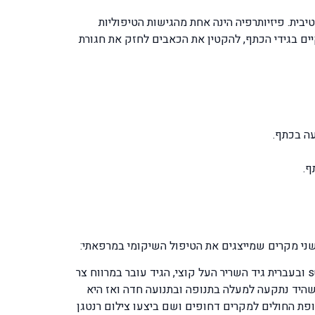
ים ושאינם עוסקים בפעילות ספורטיבית. פיזיותרפיה הינה אחת מהגישות הטיפוליות
יים בגידי הכתף, להקטין את הכאבים לחזק את חגורת
עה בכתף.
ף.
שני מקרים שמייצגים את הטיפול השיקומי במרפאתי:
ר. ד. בת 42 ספורטאית חובבנית בתחום הטניס וכדור רשת, תארה מקרה מאוד אופייני לתקעים בגיד ה – supraspinatus tendon ובעברית גיד השריר העל קוצי, הגיד עובר במרווח צר
שהיד נתקעה למעלה בתנופה ובתנועה חדה ואז היא
ת החולים למקרים דחופים ושם ביצעו צילום רנטגן