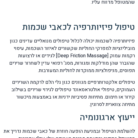
שהמטופל מדווח עליו.
טיפול פיזיותרפיה לכאבי שכמות
פיזיותרפיה לשכמות יכולה לכלול טיפולים מנואליים עדינים כגון
מוביליזציות למפרקי החוליות שקשורים לאיזור השכמות, עיסוי
רקמות עמוק [Deep Friction Massage] לגידים או לרצועות
שהוברר שהן מודלקות ומגורות, מסג' רפואי עדין לשחרור שרירים
תפוסים, מניפולציות ממוקדות לחוליות המעורבות.
טיפולים אלקטרותרפיים מגוונים כגון גלי הלם לרקמת השרירים
העמוקים, טיפולי אולטראסאונד טיפולים לגירוי שרירים בשילוב
קירור או חימום. מתיחות פסיביות ידניות או באמצעות מיכשור
מתיחה צווארית לסרוגין.
ייעוץ ארגונומיה
להשלמת הטיפול ובמניעת הופעה חוזרת של כאבי שכמות נדריך את