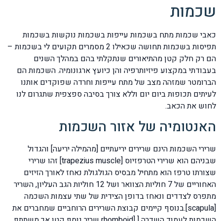
שכמות
כאבי שכמות מתח בשכמות עייפות בשכמות נוקשות בשכמות
תפיסות בשכמות תחושה שכאילו 2 מסמרים תקועים לי בשכמות –
הם רק חלק קטן מהתיאורים שנתקלתי בהם במהלך השנים
בעבודתי במקצוע פיזיותרפיה והן כיועץ ארגונומיה. השכמות הם
הברומטר שמזהה מצב של מתח עייפות וחרדה שפוקדים אותנו
לעיתים תכופות ביום יום וללא צורך בסיבה ספצפית שתגרום לנו
לחוש את הכאב.
האנטומיה של אזור השכמות
שרירי השכמות הינם שרירים יריעתיים [מהמילה יריעה] והגדול
שבניהם הוא שרירי הטרפזיוס [trapezius muscle] זהו שרירי
שצורתו טרפז הוא מתחיל מבסיס הגולגולת נאחז לאורך הזיזים
האחוריים של 7 חוליות הצוואר ושל 12 חוליות הגב העליון, השריר
מתפרס לצדדים ונאחז בדופן הצידית של שתי עצמות השכמה
[scapula].בנוסף קיימים קבוצת השרירים הרוחביים שמחברים את
השכמות לעמוד השדרה [ [rhomboid שריר נוסף קטן אך משתתף