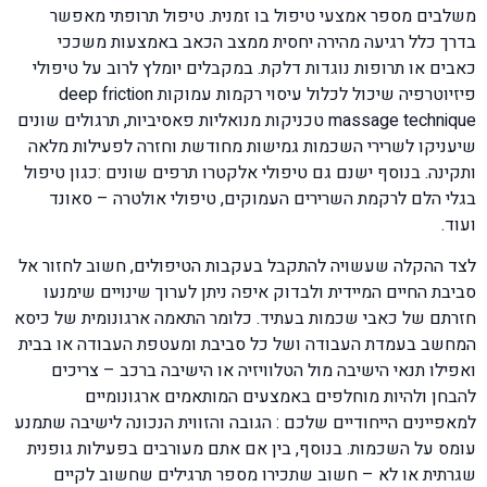
משלבים מספר אמצעי טיפול בו זמנית. טיפול תרופתי מאפשר
בדרך כלל רגיעה מהירה יחסית ממצב הכאב באמצעות משככי
כאבים או תרופות נוגדות דלקת. במקבלים יומלץ לרוב על טיפולי
פיזיוטרפיה שיכול לכלול עיסוי רקמות עמוקות deep friction
massage technique טכניקות מנואליות פאסיביות, תרגולים שונים
שיעניקו לשרירי השכמות גמישות מחודשת וחזרה לפעילות מלאה
ותקינה. בנוסף ישנם גם טיפולי אלקטרו תרפים שונים :כגון טיפול
בגלי הלם לרקמת השרירים העמוקים, טיפולי אולטרה – סאונד
ועוד.
לצד ההקלה שעשויה להתקבל בעקבות הטיפולים, חשוב לחזור אל
סביבת החיים המיידית ולבדוק איפה ניתן לערוך שינויים שימנעו
חזרתם של כאבי שכמות בעתיד. כלומר התאמה ארגונומית של כיסא
המחשב בעמדת העבודה ושל כל סביבת ומעטפת העבודה או בבית
ואפילו תנאי הישיבה מול הטלוויזיה או הישיבה ברכב – צריכים
להבחן ולהיות מוחלפים באמצעים המותאמים ארגונומיים
למאפיינים הייחודיים שלכם : הגובה והזווית הנכונה לישיבה שתמנע
עומס על השכמות. בנוסף, בין אם אתם מעורבים בפעילות גופנית
שגרתית או לא – חשוב שתכירו מספר תרגילים שחשוב לקיים