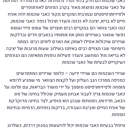
כאבי שכמות הם חלק בלתי נפרד מ'מחלות' האדם המודרני. התלונות
על כאבי שכמות נפוצות מאוד בקרב הפונים לאורתופדים
ולפיזיותרפיסטים ובמרבית המקרים מקור כאבי שכמות יהיה אורח
חיים לא בריא, יציבה לא נכונה והעדר תרגול גופני. כאבי שכמות,
כמו כאבי צוואר הם במקרים רבים תוצרים של עומס פיזי ועומס
נפשי שנאגר בשרירים ונותן את אותותיו בכאבים חדים ובדלקות
שרירים שיכולות אפילו לשתק את האדם לימים רבים. המתח
היומיומי שבו מצויים רבים באיתנו בשילוב שעות מרובות של יציבה
לא בריאה מול המחשב והעדר פעילות גופנית מתאימה הם הגורמים
העיקריים לבעיות של כאבי שכמות.
שרירי השכמות הם שרירי יריעה – כלומר שרירים המתפרשים
כמניפה ממרכז הגב העליון ועל לקצות הצוואר. מי שמגיע לרופא
מומחה ולפיזיותרפיסט מוסמך על ידי משרד הבריאות, עם תלונה על
כאבי שכמות צריך לעבור אבחון מעמיק שכולל בחינה של סוג
הכאב, תדירותו, התנוחות שבהן הוא מופיע, לצד בחינה מדוקדקת
של אורח החיים וסביבת העבודה, בדיקות גופניות, הדמיות ובחינות
נוספות.
טיפול בבעיות כאבי שכמות יכול להיעשות במגוון דרכים, כשלרוב