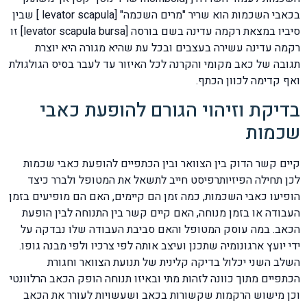
בכאבי השכמות הוא שריר "מרים השכמה" [levator scapula ] שבין
סיביו במצאת רקמה עדינה בשם בורסה [levator scapula bursa] זו
רקמה עדינה עשירה בעצבים ובכל עת שהיא מגורה היא יוצרת
תגובה של כאב מקומי והקרנה לכל האיזור עד לעבר בסיס הגולגולת
ואף קדימה לכוון הכתף.
בדיקת וזיהוי הגורם להופעת כאבי
שכמות
קיים קשר הדוק בין הצוואר ובין הכתפיים להופעת כאבי שכמות
לכן תחילה הפיזיותרפיסט חייב לתשאל את המטופל ולברר כיצד
הופיעו כאבי השכמות, כמה זמן הם קיימים, האם הם מופיעים בזמן
העבודה או בזמן מנוחה, האם קיים קשר בין התנוחה לבין הופעת
הכאב. במה עוסק המטופל והאם סביבת העבודה שלו נבדקה על
ידי יועץ ארגונומיה שתכנן ועיצב אותה לפי צרכיו ולפי מבנה גופו.
השלב השני יכלול בדיקה קלינית של תנועת הצוואר וחגורת
הכתפיים מתוך כוונה לזהות מתי ובאיזו תנוחה הופק הכאב הרלוונטי
וכן מישוש הרקמות שקשורות בכאב ושעשויות לעורר את הכאב