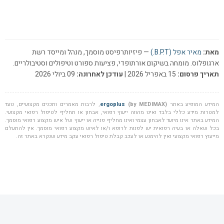
מאת:
מאיר אפל (B.P.T.)
— פיזיותרפיסט מוסמך, מנהל ומייסד רשת
ארגופלוס. מומחה בשיקום אורתופדי, פציעות ספורט וטיפולים וסטיבולריים.
תאריך פרסום:
15 באפריל 2026 |
עודכן לאחרונה:
09 ביולי 2026
המידע המופיע באתר
(by MEDIMAX)
ergoplus
, לרבות מאמרים ותכנים מקצועיים, נועד
למטרות מידע כללי בלבד ואינו מהווה ייעוץ רפואי, אבחון או תחליף לטיפול רפואי מקצועי.
המידע באתר אינו מיועד לאבחון עצמי ואינו מחליף פנייה או ייעוץ של איש מקצוע רפואי מוסמך.
בכל שאלה או בעיה רפואית יש לפנות לרופא ו/או לאיש מקצוע רפואי מוסמך. אין להתעלם
מייעוץ רפואי מקצועי ואין להימנע או לעכב קבלת טיפול רפואי עקב מידע שנקרא באתר זה.