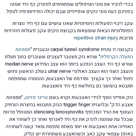
בכדי להכיר את סוגי הטיפולים שמתאימים למפרק כף היד אמנה
בפניכם כעת סוגי נזקים אופייניים שבם יכולה הפיזיותרפיה לטפל.
עקב ריבוי הפעולות היומיומיות שאנו עושים עם כף היד נוצרות
הפתולוגיות הבאות שנמצאות בקבוצת נזקים עקב פעולות חוזרניות
מרובות
repetitive strain injury
בקבוצה זו נמנית carpal tunnel syndrome ובעברית "
תסמונת
התעלה הקרפלית
" שהיא נזק מצטבר לעצבים שעוברים בתוך תעלת
שורש כף היד העצב הנפגע ביותר הוא עצב המידאן median nerve
והעצב השני הוא העצב האולנרי ulnar nerve בשלב הראשון נחוש
נימול ואחר כך עקצוץ ותרדמת של האצבעות, ההחמרה שתתפתח
תתבטא בהמשך גם בחולשת כף היד והאצבעות.
נזק אפייני נוסף לגידי האצבעות נקרא בשם
טריגר פוינט
, "תסמונת
אצבע הדק" ובלועזית trigger finger הנזק מתבטא בהיצרות הנרתיק
העוטף את הגיד המכופף stenosing tenosynovitis המטופל מדווח
שבכל עת שמנסה להדק את כף היד לאגרוף ואחר כך לשחרר את
האחיזה אחת האצבעות או יותר מאחת נתפסת ומאד קשה לשחררה
באופן עצמאי עקב כאב וכשהאצבע משתחררת יש קליק.