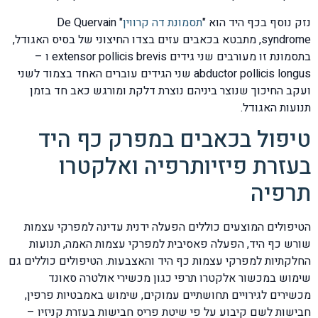
נזק נוסף בכף היד הוא "
תסמונת דה קרווין
" De Quervain
syndrome, מתבטא בכאבים עזים בצדו החיצוני של בסיס האגודל,
בתסמונת זו מעורבים שני גידים extensor pollicis brevis ו –
abductor pollicis longus שני הגידים עוברים האחד בצמוד לשני
ועקב החיכוך שנוצר ביניהם נוצרת דלקת ומורגש כאב חד בזמן
תנועות האגודל.
טיפול בכאבים במפרק כף היד
בעזרת פיזיותרפיה ואלקטרו
תרפיה
הטיפולים המוצעים כוללים הפעלה ידנית עדינה למפרקי עצמות
שורש כף היד, הפעלה פאסיבית למפרקי עצמות האמה, תנועות
החלקתיות למפרקי עצמות כף היד והאצבעות. הטיפולים כוללים גם
שימוש במכשור אלקטרו תרפי כגון מכשירי אולטרה סאונד
מכשירים לגירויים תחושתיים עמוקים, שימוש באמבטיות פרפין,
חבישות לשם קיבוע על פי שיטת פריס חבישות בעזרת קניזיו –