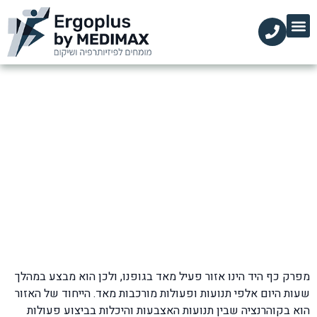
הקליניקות שלנו
השירותים שלנו
עמוד הבית
מידע מקצועי
טיפול בכאבים במפרק כף היד
דף הבית
»
בלוג
»
שורש כף היד ואצבעות
»
טיפול בכאבים במפרק כף היד
מפרק כף היד הינו אזור פעיל מאד בגופנו, ולכן הוא מבצע במהלך
שעות היום אלפי תנועות ופעולות מורכבות מאד. הייחוד של האזור
הוא בקוהרנציה שבין תנועות האצבעות והיכלות בביצוע פעולות