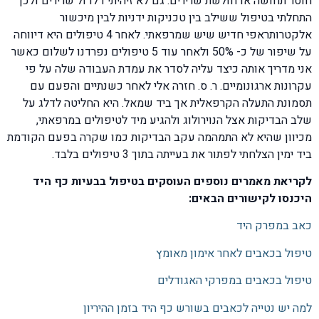
חוסר תחושה או חולשת שרירים. גם לא זיהיתי דלדול שרירים ולכן
התחלתי בטיפול ששילב בין טכניקות ידניות לבין מיכשור
אלקטרותראפי חדיש שיש שמרפאתי. לאחר 4 טיפולים היא דיווחה
על שיפור של כ- 50% ולאחר עוד 5 טיפולים נפרדנו לשלום כאשר
אני מדריך אותה כיצד עליה לסדר את עמדת העבודה שלה על פי
עקרונות ארגונומיים. ר. ס. חזרה אלי לאחר כשנתיים והפעם עם
תסמונת התעלה הקרפאלית אך ביד שמאל. היא החליטה לדלג על
שלב הבדיקות אצל הנוירולוג ולהגיע מיד לטיפולים במרפאתי,
מכיוון שהיא לא התמהמה עקב הבדיקות כמו שקרה בפעם הקודמת
ביד ימין הצלחתי לפתור את בעייתה בתוך 3 טיפולים בלבד.
לקריאת מאמרים נוספים העוסקים בטיפול בבעיות כף היד
היכנסו לקישורים הבאים:
כאב במפרק היד
טיפול בכאבים לאחר אימון מאומץ
טיפול בכאבים במפרקי האגודלים
למה יש נטייה לכאבים בשורש כף היד בזמן ההיריון