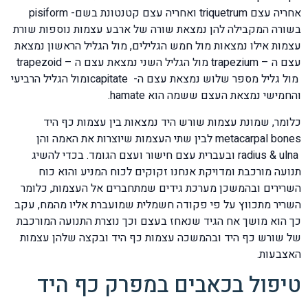
אחריה עצם triquetrum ואחריה עצם קטנטונת בשם- pisiform
בשורה המקבילה להן נמצאת שורה של ארבע עצמות נוספות שורת
עצמות אילו נמצאות מול חמש הגלילים, מול הגליל הראשון נמצאת
עצם ה – trapezium מול הגליל השני נמצאת עצם ה – trapezoid
מול גליל מספר שלוש נמצאת עצם ה- capitateומול הגליל הרביעי
והחמישי נמצאת העצם ששמה הוא hamate.
כלומר, שמונת עצמות שורש היד נמצאות בין עצמות כף היד
metacarpal bones לבין שתי העצמות שיוצרות את האמה והן
radius & ulna ובעברית עצם חישור ועצם הגומד. בכדי להשיג
תנועה מורכבת ומדויקת אנחנו זקוקים לכוח המניע והוא כוח
השרירים ובהמשכן מערכת גידים שמתחברים אל העצמות, כלומר
השריר מתכווץ על פי פקודה חשמלית שמועברת אליו מהמח, עקב
כך הוא מושך אח הגיד שנאחז בעצם וכך נוצרת התנועה המורכבת
של שורש כף היד ובהמשכה עצמות כף היד ובקצה שלהן עצמות
האצבעות.
טיפול בכאבים במפרק כף היד