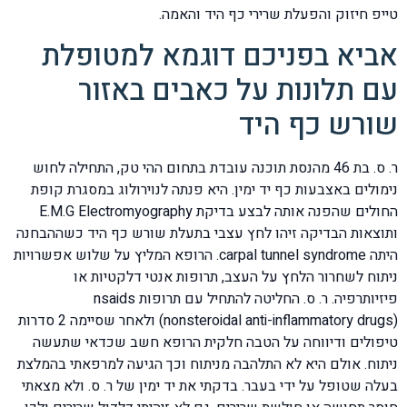
טייפ חיזוק והפעלת שרירי כף היד והאמה.
אביא בפניכם דוגמא למטופלת
עם תלונות על כאבים באזור
שורש כף היד
ר. ס. בת 46 מהנסת תוכנה עובדת בתחום ההי טק, התחילה לחוש
נימולים באצבעות כף יד ימין. היא פנתה לנוירולוג במסגרת קופת
החולים שהפנה אותה לבצע בדיקת E.M.G Electromyography
ותוצאות הבדיקה זיהו לחץ עצבי בתעלת שורש כף היד כשההבחנה
היתה carpal tunnel syndrome. הרופא המליץ על שלוש אפשרויות
ניתוח לשחרור הלחץ על העצב, תרופות אנטי דלקטיות או
פיזיותרפיה. ר. ס. החליטה להתחיל עם תרופות nsaids
(nonsteroidal anti-inflammatory drugs) ולאחר שסיימה 2 סדרות
טיפולים ודיווחה על הטבה חלקית הרופא חשב שכדאי שתעשה
ניתוח. אולם היא לא התלהבה מניתוח וכך הגיעה למרפאתי בהמלצת
בעלה שטופל על ידי בעבר. בדקתי את יד ימין של ר. ס. ולא מצאתי