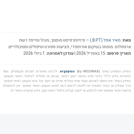
מאת:
מאיר אפל (B.P.T.)
— פיזיותרפיסט מוסמך, מנהל ומייסד רשת
ארגופלוס. מומחה בשיקום אורתופדי, פציעות ספורט וטיפולים וסטיבולריים.
תאריך פרסום:
15 באפריל 2026 |
עודכן לאחרונה:
1 ביולי 2026
המידע המופיע באתר
(by MEDIMAX)
ergoplus
, לרבות מאמרים ותכנים מקצועיים, נועד
למטרות מידע כללי בלבד ואינו מהווה ייעוץ רפואי, אבחון או תחליף לטיפול רפואי מקצועי.
המידע באתר אינו מיועד לאבחון עצמי ואינו מחליף פנייה או ייעוץ של איש מקצוע רפואי מוסמך.
בכל שאלה או בעיה רפואית יש לפנות לרופא ו/או לאיש מקצוע רפואי מוסמך. אין להתעלם
מייעוץ רפואי מקצועי ואין להימנע או לעכב קבלת טיפול רפואי עקב מידע שנקרא באתר זה.