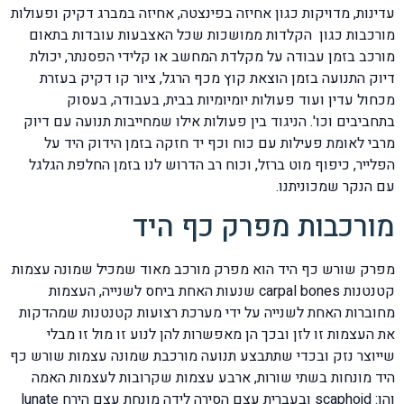
עדינות, מדויקות כגון אחיזה בפינצטה, אחיזה במברג דקיק ופעולות
מורכבות כגון הקלדות ממושכות שכל האצבעות עובדות בתאום
מורכב בזמן עבודה על מקלדת המחשב או קלידי הפסנתר, יכולת
דיוק התנועה בזמן הוצאת קוץ מכף הרגל, ציור קו דקיק בעזרת
מכחול עדין ועוד פעולות יומיומיות בבית, בעבודה, בעסוק
בתחביבים וכו'. הניגוד בין פעולות אילו שמחייבות תנועה עם דיוק
מרבי לאומת פעילות עם כוח וכף יד חזקה בזמן הידוק היד על
הפלייר, כיפוף מוט ברזל, וכוח רב הדרוש לנו בזמן החלפת הגלגל
עם הנקר שמכוניתנו.
מורכבות מפרק כף היד
מפרק שורש כף היד הוא מפרק מורכב מאוד שמכיל שמונה עצמות
קטנטנות carpal bones שנעות האחת ביחס לשנייה, העצמות
מחוברות האחת לשנייה על ידי מערכת רצועות קטנטנות שמהדקות
את העצמות זו לזן ובכך הן מאפשרות להן לנוע זו מול זו מבלי
שייוצר נזק ובכדי שתתבצע תנועה מורכבת שמונה עצמות שורש כף
היד מונחות בשתי שורות, ארבע עצמות שקרובות לעצמות האמה
והן: scaphoid ובעברית עצם הסירה לידה מונחת עצם הירח lunate