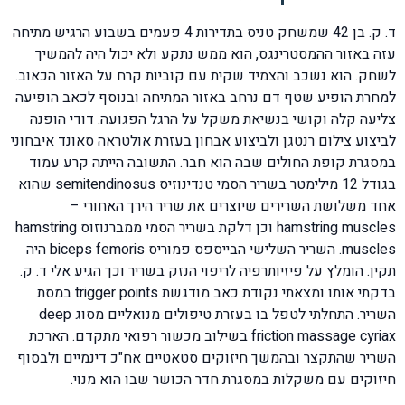
ד. ק. בן 42 שמשחק טניס בתדירות 4 פעמים בשבוע הרגיש מתיחה
עזה באזור ההמסטרינגס, הוא ממש נתקע ולא יכול היה להמשיך
לשחק. הוא נשכב והצמיד שקית עם קוביות קרח על האזור הכאוב.
למחרת הופיע שטף דם נרחב באזור המתיחה ובנוסף לכאב הופיעה
צליעה קלה וקושי בנשיאת משקל על הרגל הפגועה. דודי הופנה
לביצוע צילום רנטגן ולביצוע אבחון בעזרת אולטראה סאונד איבחוני
במסגרת קופת החולים שבה הוא חבר. התשובה הייתה קרע עמוד
בגודל 12 מילימטר בשריר הסמי טנדינוזיס semitendinosus שהוא
אחד משלושת השרירים שיוצרים את שריר הירך האחורי –
hamstring muscles וכן דלקת בשריר הסמי ממברנוזוס hamstring
muscles. השריר השלישי הבייספס פמוריס biceps femoris היה
תקין. הומלץ על פיזיותרפיה לריפוי הנזק בשריר וכך הגיע אלי ד. ק.
בדקתי אותו ומצאתי נקודת כאב מודגשת trigger points במסת
השריר. התחלתי לטפל בו בעזרת טיפולים מנואליים מסוג deep
friction massage cyriax בשילוב מכשור רפואי מתקדם. הארכת
השריר שהתקצר ובהמשך חיזוקים סטאטיים אח"כ דינמיים ולבסוף
חיזוקים עם משקלות במסגרת חדר הכושר שבו הוא מנוי.