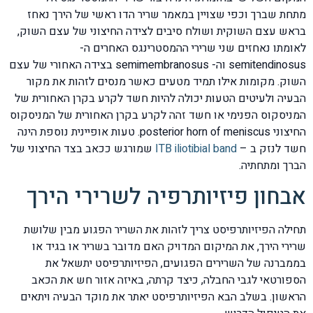
מתחת שברך וכפי שצויין במאמר שריר הדו ראשי של הירך נאחז
בראש עצם השוקית ושולח סיבים לצידה החיצוני של עצם השוק,
לאומתו נאחזים שני שרירי ההמסטרינגס האחרים ה-
semitendinosus וה- semimembranosus בצידה האחורי של עצם
השוק. מקומות אילו תמיד מטעים כאשר מנסים לזהות את מקור
הבעיה ולעיטים הטעות יכולה להיות חשד לקרע בקרן האחורית של
המניסקוס הפנימי או חשד זהה לקרע בקרן האחורית של המניסקוס
החיצוני posterior horn of meniscus. טעות אופיינית נוספת הינה
חשד לנזק ב –
ITB iliotibial band
שמורגש ככאב בצד החיצוני של
הברך ומתחתיה.
אבחון פיזיותרפיה לשרירי הירך
תחילה הפיזיותרפיסט צריך לזהות את השריר הפגוע מבין שלושת
שרירי הירך, את המיקום המדויק האם מדובר בשריר או בגיד או
בממברנה של השרירים הפגועים, הפיזיותרפיסט יתשאל את
הספורטאי לגבי החבלה, כיצד קרתה, באיזה אזור חש את הכאב
הראשון. בשלב הבא הפיזיותרפיסט יאתר את מוקד הבעיה ויתאים