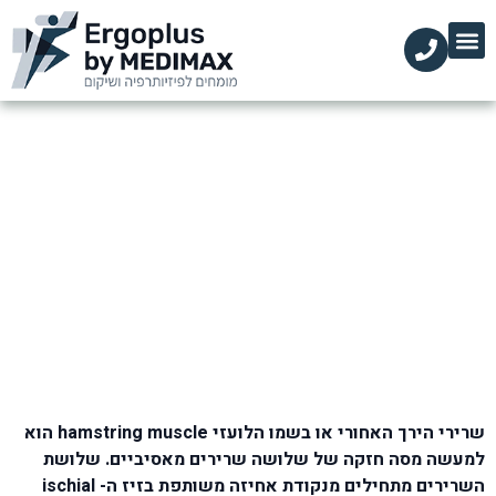
הקליניקות שלנו
השירותים שלנו
עמוד הבית
מידע מקצועי
חיזוק שריר הירך האחורי
דף הבית
»
בלוג
»
כאבי ירכיים ומפרק האגן
»
חיזוק שריר הירך האחורי
שרירי הירך האחורי או בשמו הלועזי hamstring muscle הוא
למעשה מסה חזקה של שלושה שרירים מאסיביים. שלושת
השרירים מתחילים מנקודת אחיזה משותפת בזיז ה- ischial