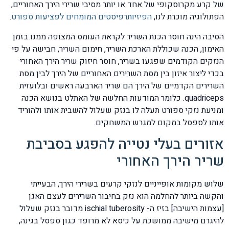
של קרע מקרוסקופי של אחד או יותר מסיבי שרירי הירך האחוריים,
הפתולוגיה מוכרת לנו,
הפיזיותרפיסטים המומחים לפציעות ספורט
.
הסיבה הינה חוסר הכנת השריר לקראת העומס המצופה ממנו בזמן
האימון, הכנה שכוללת הארכת השריר, חימום השריר, חבישה על פי
הנזקים הקודמים שפגעו בשריר, חוסר חיזוק שריר הירך האחורי
בכדי ליצור איזון בין מסת השרירים האחוריים של הירך לבין מסת
השרירים הקדמיים של הירך הם שריר הארבעה ראשים ובלועזית
quadriceps. כלומר המודעות החלשה של האתלט בנושא הכנה
ומניעת נזקי ספורט תעלה לו בנזק שעלול להשבית אותו ולהוריד
אותו לספסל במקום למגרש המשחקים.
אזורים בעלי נטייה להפגע בסביבת
שריר הירך האחורי
שלוש מקומות אופייניים לנזקי קרעים בשרירי הירך, הבעייתי
והקשה ביותר להחלמה הוא נזק בחיבור השרירים לעצם האגן
[עצמות הישיבה] בזיז ה- ischial tuberosity מדובר בנזק שעלול
להיגרם מישיבה ממושכת על כיסא לא מרופד כגון ספסל בגינה,