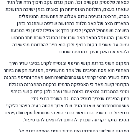
כסאות פלסטיק נוקשים וכו', הנזק נגרם עקב חיכוך חזה של הגיד
שנאחז בעצם, התלונות האופייניות הן כאבים בזמן ישיבה ממושכת
בסרט, הרצאה ובטיסה טרנס אטלנטית מתמשכת, המטופלים
מתארים מצב של כאב מלווה בתחושת שריפה שמתגבר בזמן
הישיבה ושמתחיל להקרין לכיוון הירך או אפילו לכיוון פי הטבעת
והישבן. המטופל מתאר מצב שבו אינו מסוגל לשבת יותר מחמש
עשה עד עשרים דקות ברצף ולכן הוא חייב להתרומם מהישיבה
ולהניע את האגן והירך בתנועות שחרור.
המקום השני בדרגת קושי הריפוי ובנטייה לקרע בסיבי שריר הירך
האחורי הוא מסת הסיבים של אחד מהשרירים, הפגיעה הקשה ביותר
הינה בשריר החצי קרומי semimembranosus מאחר והריפוי במבנה
הקרומי קשה מאד כי האספקה הדמית ברקמת הממברנה מוגבלת
וסיבי הממברנה נמצאים בצורת שתי וערב ולכן קיים קושי בזיהוי
כיוון הסיבים שצריך לטפל בהם. גם השריר החצי גידי
semitendinosus שאזור הגיד שלו ארוך מהווה בעיה בזיהוי הליקוי
ובטיפול בו. בשריר הדו ראשי הירכי הוא ה- biceps femoris קיימים
מספר מוקדי קריעה שצריך לזהותם ולהתאים להם טיפול.
המקום השלישי בחומרתו הינו חיבור שרירי ההמסטרינגס אל