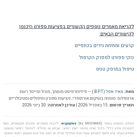
לקריאת מאמרים נוספים הקשורים בפציעות ספורט היכנסו
לקישורים הבאים:
קרעים ומתיחת גידים בכתפיים
נזקי ספורט למפרק הקרסול
טיפול במרפק טניס
מאת:
מאיר אפל (B.P.T.)
— פיזיותרפיסט מוסמך, מנהל ומייסד רשת
ארגופלוס. מומחה בשיקום אורתופדי, פציעות ספורט וטיפולים וסטיבולריים.
תאריך פרסום:
15 באפריל 2026 |
עודכן לאחרונה:
30 ביוני 2026
המידע המופיע באתר
(by MEDIMAX)
ergoplus
, לרבות מאמרים ותכנים מקצועיים, נועד
למטרות מידע כללי בלבד ואינו מהווה ייעוץ רפואי, אבחון או תחליף לטיפול רפואי מקצועי.
המידע באתר אינו מיועד לאבחון עצמי ואינו מחליף פנייה או ייעוץ של איש מקצוע רפואי מוסמך.