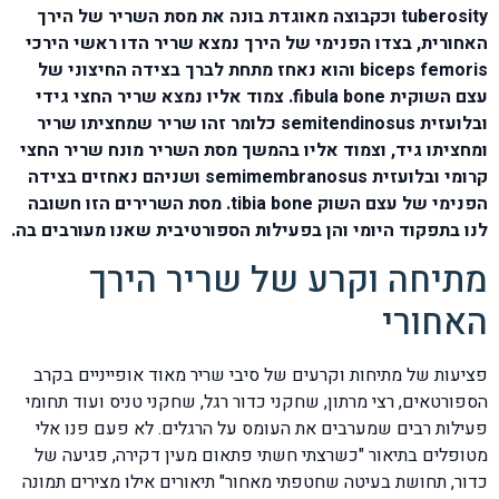
tuberosity וכקבוצה מאוגדת בונה את מסת השריר של הירך
האחורית, בצדו הפנימי של הירך נמצא שריר הדו ראשי הירכי
biceps femoris והוא נאחז מתחת לברך בצידה החיצוני של
עצם השוקית fibula bone. צמוד אליו נמצא שריר החצי גידי
ובלועזית semitendinosus כלומר זהו שריר שמחציתו שריר
ומחציתו גיד, וצמוד אליו בהמשך מסת השריר מונח שריר החצי
קרומי ובלועזית semimembranosus ושניהם נאחזים בצידה
הפנימי של עצם השוק tibia bone. מסת השרירים הזו חשובה
לנו בתפקוד היומי והן בפעילות הספורטיבית שאנו מעורבים בה.
מתיחה וקרע של שריר הירך
האחורי
פציעות של מתיחות וקרעים של סיבי שריר מאוד אופייניים בקרב
הספורטאים, רצי מרתון, שחקני כדור רגל, שחקני טניס ועוד תחומי
פעילות רבים שמערבים את העומס על הרגלים. לא פעם פנו אלי
מטופלים בתיאור "כשרצתי חשתי פתאום מעין דקירה, פגיעה של
כדור, תחושת בעיטה שחטפתי מאחור" תיאורים אילו מצירים תמונה