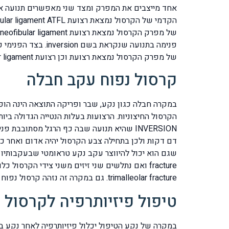
של מפרק הקרסול נמצאת רצועת וכן רצועת anterior talofibular ligament בצד הפנימי תחתון של הקרסול נמצאת calcaneofibular ligament.
קרסול נפוח עקב חבלה
במקרה חבלה כגון נקע, שבר ופריקה התוצאה הינה הופ
INVERSION שהיא תנועה שבה כף הרגל מסתובב
דם דקות ולכן בתחילה צבע הקרסול יהיה אדום ואחר כך 
trimalleolar fracture. גם במקרה זה נזהה קרסול נפוח וכמובן הנזק יהיה ברקמות הקשות וברקמות הרכות.
טיפול פיזיותרפיה לקרסול 
במקרה של נקע הטיפול יכלול פיזיותרפיה לאחר נקע בק