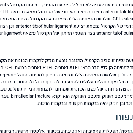
של מפרק הקרסול נמצאת רצועת CFL calcaneofibular ligament שלושת הרצועות הללו מייצב
עת נפיחות סביב הקרסול. התגובה נובעת מנזק לרקמות הבונות את הקר
הקרסול החי
ת פנימה ולכן שלושת הרצועות הללו נמצאות בסיכון למתיחה. הנוזל שמציף 
יכחיל ואף הנוזלים עלולים להגיע עד לגב כף הרגל ולבהונות. במקרה 
fracture ואם נתלש
נפוח
רסול, הפעלות פאסיביות ואקטיביות, מכשור אלקטרו תרפיה, חבישות לי