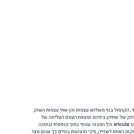
ד, הקרסול בנוי משלוש עצמות והן שתי עצמות השוק
עזית fibula bone , הפנימית שנקראת בשם עצם השוק ובלועזית tibia bone ובקצה המרוחק של שתיהן ביניהם נמצאת העצם העליונה של
עצמות שורש כף הרגל והיא עצם הטלוס talus bone. המשטחים שבין שלושת העצמות מכוסים בשכבת סחוס מפרקי articular cartilage וכל המבנה עטוף בתוך קופסית ובתוכה
ר את העצמות הדוקות האחת לשנייה, סיבי הרצועות בנויים כך שהם מצד