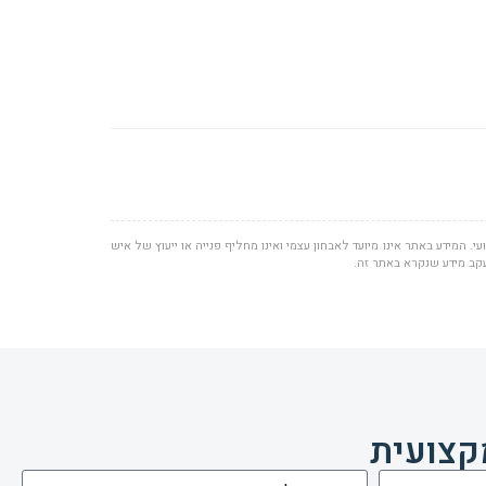
י. המידע באתר אינו מיועד לאבחון עצמי ואינו מחליף פנייה או ייעוץ של איש
עקב מידע שנקרא באתר זה.
קצועית