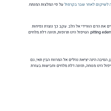
ה לשיקום לאחר שבר בקרסול
על פי המלצות המנתח.
 את הדם הוורידי אל הלב. עקב כך נוצרת נפיחות
ובצקת סביב הקרסול, הבצקת מגיבה ללחץ עליה בכך שנוצר מעיין שקע באזור שלחצנו עליו כבדיקה, בצקת זו נקראת בשם pitting edema. הטיפול הינו תרופות, תזונה דלת מלחים
יבה הינה יציאת נוזלים אל המרווח הבין תאי, גם
יצירת גומה. הטיפול הינו מנוחה, תזונה דלת מלחים וחבישות בעזרת