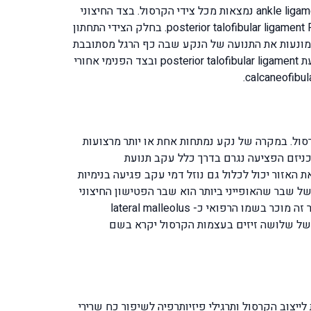
אחד מייצבים את המפרק ומצד שני מאפשרים תנועה אנטומית כזו שבלעדיה לא נוכל להניע את המפרק. רצועות הקרסול ankle ligaments נמצאות מכל צידי הקרסול. בצד החיצוני
הקדמי של הקרסול נמצאת רצועת anterior talofibular ligament ATFL בצידו החיצוני האחורי של הקרסול נמצאת רצועת posterior talofibular ligament PTFL. בחלק הצידי התחתון
ות את הקרסול מצידו החיצוני ומונעות את התנועה של הנקע שבה כף הרגל מסתובבת
פנימה בתנועה שנקראת בשם inversion. בצד הפנימי קדמי של הקרסול נמצאת רצועת anterior tibiofibular ligament וכן רצועת posterior talofibular ligament ובצד הפנימי אחורי
סול. במקרה של נקע נמתחות אחת או יותר מרצועות
צוניות. הרצועות בעלות הנטייה הגדולה ביותר למתיחה הן לפי סדר הבא: ATFL ואחריה PTFL ואחריה רצועת CFL. מכניזם הפציעה נגרם בדרך כלל עקב תנועת
את האזור יכול לכלול גם נוזל דמי עקב פגיעה בנימיות
של שבר שהאופייני ביותר הוא שבר הפטישון החיצוני
שגם הוא יכול להיווצר עקב נקע טראומטי שבעקבותיו הקצה המרוחק של עצם השוקית שמחובר לרצועות הצידיות נתלש, שבר זה מוכר בשמו הרפואי כ- lateral malleolus
ים שני זיזים משני צידי הקרסול כלומר מעצם השוק ומעצם השוקית הוא יקרא bimalleolar fracture שבר של שלושה זיזים בעצמות הקרסול יקרא בשם
יצוב הקרסול ותרגילי פיזיותרפיה לשיפור כח שרירי