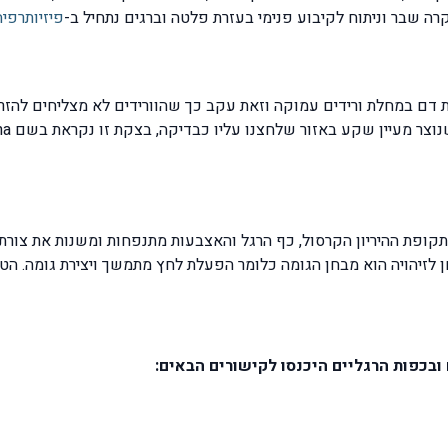
ה שבר וניתוח לקיבוע פנימי בעזרת פלטה וברגים נתחיל ב-
פיזיותרפי
 דם במחלת ורידים עמוקה וזאת עקב כך שהוורידים לא מצליחים להזרים
ת ההיריון הקרסול, כף הרגל והאצבעות מתנפחות ומשנות את צורתן, הס
דובר בבצקת מסוג pitting edema שהמבחן לזיהויה הוא מבחן הגומה כלומר הפעלת לחץ מתמשך ו
ובכפות הרגליים היכנסו לקישורים הבאים: