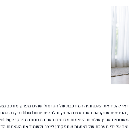
כדאי להכיר את האנטומיה המורכבת של הקרסול שהינו מפרק מורכב מא
החיצונית שנקראת עצם השוקית ובלו
ך מפרקי articular capsule. הקרסול מיוצב על ידי מערכת של רצועות שתפקידן לייצב ולשמו