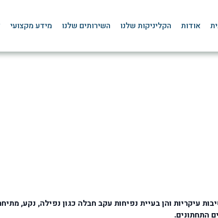
ית
אודות
הקליניקות שלנו
השירותים שלנו
מידע מקצועי
צ
קרסול נפוח
דף הבית
»
בלוג
»
כף רגל, שוק וקרסול
»
קרסול נפוח
ות עיקריות והן בעיית נפיחות עקב חבלה כגון נפילה, נקע, מתיחת 
ם התחתונים.