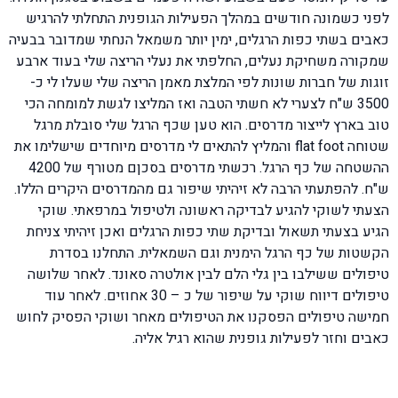
לפני כשמונה חודשים במהלך הפעילות הגופנית התחלתי להרגיש
כאבים בשתי כפות הרגלים, ימין יותר משמאל הנחתי שמדובר בבעיה
שמקורה משחיקת נעלים, החלפתי את נעלי הריצה שלי בעוד ארבע
זוגות של חברות שונות לפי המלצת מאמן הריצה שלי שעלו לי כ-
3500 ש"ח לצערי לא חשתי הטבה ואז המליצו לגשת למומחה הכי
טוב בארץ לייצור מדרסים. הוא טען שכף הרגל שלי סובלת מרגל
שטוחה flat foot והמליץ להתאים לי מדרסים מיוחדים שישלימו את
ההשטחה של כף הרגל. רכשתי מדרסים בסכןם מטורף של 4200
ש"ח. להפתעתי הרבה לא זיהיתי שיפור גם מהמדרסים היקרים הללו.
הצעתי לשוקי להגיע לבדיקה ראשונה ולטיפול במרפאתי. שוקי
הגיע בצעתי תשאול ובדיקת שתי כפות הרגלים ואכן זיהיתי צניחת
הקשטות של כף הרגל הימנית וגם השמאלית. התחלנו בסדרת
טיפולים ששילבו בין גלי הלם לבין אולטרה סאונד. לאחר שלושה
טיפולים דיווח שוקי על שיפור של כ – 30 אחוזים. לאחר עוד
חמישה טיפולים הפסקנו את הטיפולים מאחר ושוקי הפסיק לחוש
כאבים וחזר לפעילות גופנית שהוא רגיל אליה.