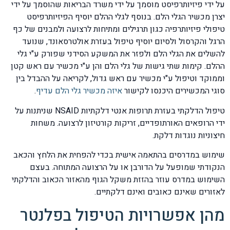
על ידי פיזיותרפיסט מוסמך על ידי משרד הבריאות שהוסמך על ידי
יצרן מכשיר הגלי הלם. בנוסף לגלי ההלם יוסיף הפיזיותרפיסט
טיפולי פיזיותרפיה כגון תרגילים ומתיחות לרצועה ולמבנים של כף
הרגל והקרסול ולסיום יוסיף טיפול בעזרת אולטרסאונד, שנועד
להשלים את הגלי הלם ולפזר את המשקע הסידני שפורק ע"י גלי
ההלם. קימות שתי גישות של גלי הלם והן ע"י מכשיר עם ראש קטן
וממוקד וטיפול ע"י מכשיר עם ראש גדול, לקריאה על ההבדל בין
סוגי המכשירים היכנסו לקישור
איזה מכשיר גלי הלם עדיף
.
טיפול הדלקתי בעזרת תרופות אנטי דלקתיות NSAID שניתנות על
ידי הרופאים האורתופדיים, זריקות קורטיזון לרצועה. משחות
חיצוניות נוגדות דלקת.
שימוש במדרסים בהתאמה אישית בכדי להפחית את הלחץ והכאב
הנקודתי שמופעל על הדורבן או על הרצועה המתוחה. בעצם
השימוש במדרס עוזר בהזזת משקל הגוף מהאזור הכאוב והדלקתי
לאזורים שאינם כאובים ואינם דלקתיים.
מהן אפשרויות הטיפול בפלנטר