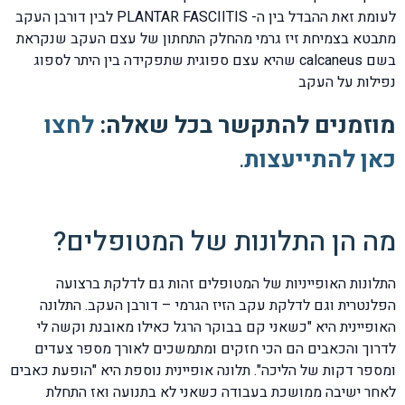
לעומת זאת ההבדל בין ה- PLANTAR FASCIITIS לבין דורבן העקב
מתבטא בצמיחת זיז גרמי מהחלק התחתון של עצם העקב שנקראת
בשם calcaneus שהיא עצם ספוגית שתפקידה בין היתר לספוג
נפילות על העקב
מוזמנים להתקשר בכל שאלה:
לחצו
כאן להתייעצות
.
מה הן התלונות של המטופלים?
התלונות האופייניות של המטופלים זהות גם לדלקת ברצועה
הפלנטרית וגם לדלקת עקב הזיז הגרמי – דורבן העקב. התלונה
האופיינית היא "כשאני קם בבוקר הרגל כאילו מאובנת וקשה לי
לדרוך והכאבים הם הכי חזקים ומתמשכים לאורך מספר צעדים
ומספר דקות של הליכה". תלונה אופיינית נוספת היא "הופעת כאבים
לאחר ישיבה ממושכת בעבודה כשאני לא בתנועה ואז התחלת