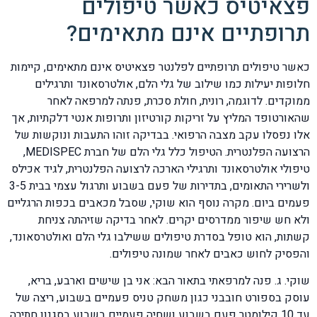
פצאיטיס כאשר טיפולים
תרופתיים אינם מתאימים?
כאשר טיפולים תרופתיים לפלנטר פצאיטיס אינם מתאימים, קיימות
חלופות יעילות כמו שילוב של גלי הלם, אולטרסאונד ותרגילים
ממוקדים. לדוגמה, רונית, חולת סכרת, פנתה למרפאה לאחר
שהאורטופד המליץ על זריקות קורטיזון ותרופות אנטי דלקתיות, אך
אלו נפסלו עקב מצבה הרפואי. בבדיקה זוהו התעבות ונוקשות של
הרצועה הפלנטרית. הטיפול כלל גלי הלם של חברת MEDISPEC,
טיפולי אולטרסאונד ותרגילי הארכה לרצועה הפלנטרית, לגיד אכילס
ולשרירי התאומים, בתדירות של פעם בשבוע ותרגול עצמי בבית 3-5
פעמים ביום. מקרה נוסף הוא שוקי, שסבל מכאבים בכפות הרגליים
ולא חש שיפור ממדרסים יקרים. לאחר בדיקה שזיהתה צניחת
קשתות, הוא טופל בסדרת טיפולים ששילבו גלי הלם ואולטרסאונד,
והפסיק לחוש כאבים לאחר שמונה טיפולים.
שוקי. ג. פנה למרפאתי בתאור הבא: אני בן שישים וארבע, בריא,
עוסק בספורט חובבני כגון משחק טניס פעמיים בשבוע, ריצה של
עד 10 קילומטר פעם בשבוע ושחיה פעמיים בשבוע בסגנון חתירה.