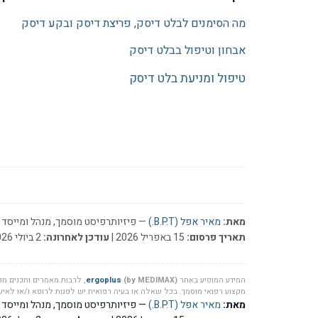
מה הסימנים לבלט דיסק, פריצת דיסק ובקע דיסק
אבחון וטיפול בבלט דיסק
טיפול ומניעת בלט דיסק
מאת:
מאיר אפל (B.P.T.)
— פיזיותרפיסט מוסמך, מנהל ומייסד ר
תאריך פרסום:
15 באפריל 2026 |
עודכן לאחרונה:
2 ביולי 2026
המידע המופיע באתר
(by MEDIMAX)
ergoplus
, לרבות מאמרים ותכנים מקצ
מקצוע רפואי מוסמך. בכל שאלה או בעיה רפואית יש לפנות לרופא ו/או לאיש 
מאת:
מאיר אפל (B.P.T.)
— פיזיותרפיסט מוסמך, מנהל ומייסד ר