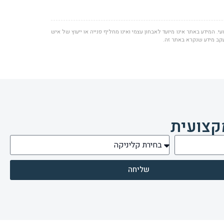
י. המידע באתר אינו מיועד לאבחון עצמי ואינו מחליף פנייה או ייעוץ של איש
עקב מידע שנקרא באתר זה.
קצועית
שליחה