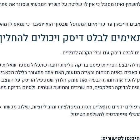
להשתין ואינו מסוגל כי אין לו שליטה על השריר הטבעתי שסוגר את פ
תאימים לבלט דיסק ויכולים להחליף
ים לבלט דיסק עם ובלי הקרנה לרגליים.
ילה יבצע הפיזיותרפיסט בדיקה קלינית רחבה שתכלול מספר שאלות כג
 כאבים באיזה תנוחות ובאיזה תנועות, האם אתה מתעורר בלילה מכאבי
CT יבחן הפיזיותרפיסט אותן להכיר את חומרת הבעיה ואת עומק הלחץ שמפעיל הדיסק
וגית לבדיקת רפלקסים, כח שרירים ותחושה שטחית. ולסיום בדיקת מישו
יפולים ידניים מנואליים מסוג מניפולציות ומוביליזציות, שילוב מכשור
גילי פיזיותרפיה להשלמת הטיפול.
יכנסו לקישורים: