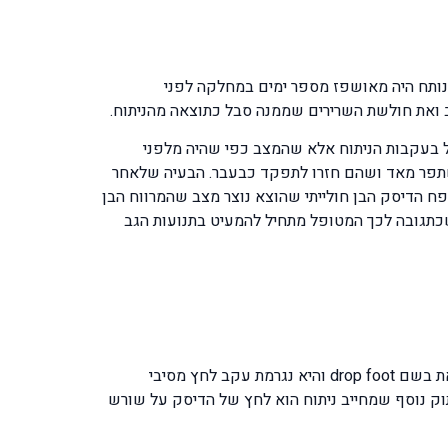
המנותח היה מאושפז מספר ימים במחלקה לפני
 ואת חולשת השרירים שממנה סבל כתוצאה מהניתוח.
 מציגים ש- 30% מהמנותחים לא חשים בהבדל בכלל בעקבות הניתוח אלא שהמצב כפי שהיה מלפני
במצבם בהשוואה למצב שקדם לניתוח, ואילו יתר ה-40% טוענים שמצבם השתפר מאד ושהם חזרו לתפקד כבעבר. הבעיה שלאחר
פח הדיסק הבן חולייתי שהוצא נוצר מצב שהמרווח הבן
שכתגובה לכך המטופל מתחיל להמעיט בתנועות הגב
1. הופעת שיתוק כף הרגל שבו כף הרגל צונחת ואין ביכולתו של המטופל להרים את הבהונות וכף הרגל למעלה, תופעה זו נקראת בשם drop foot והיא נגרמת עקב לחץ מסיבי
סק על שורש העצב L5 הבעיה נגרמת עקב חולשת השרירים tibialis anterior, extensor hallucis longus. שיתוק נוסף שמחייב ניתוח הוא לחץ של הדיסק על שורש