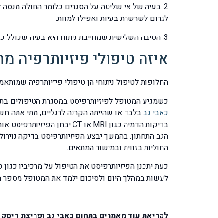
2. בעיה של אי שליטה על הסגרים כלומר החולה מנסה 
לגרום לשרשרת בעיות ואפילו למוות.
3. הסיבה השלישית שמחייבת ניתוח היא בעיה שכולל כאבים ודיכאון עד כדי איום המטופל שבסוף הוא יתאבד כי נמאס לו מהסבל והכאב מהגב ומההקרנות לרגליים.
איזה טיפולי פיזיותרפיה מ
החלופות לטיפול ניתוחי הן טיפולי פיזיותרפיה שמותאמ
כשמגיע המטופל לפיזיותרפיסט במסגרת הטיפולים בתח
כאבי גב
בלבד או שהייתה הקרנה לרגליים, מתי אתה חש
בדיקות הדמיה כגון MRI או 
הגב התחתון. בהמשך יבצע הפיזיותרפיסט בדיקה נוירול
החוליות בזווית ובמישור המתאים.
כעת יתכנן הפיזיותרפיסט את הטיפול על מרכיביו כגון ט
לעשות במהלך היום ולסיכום ילמד את המטופל מספר תר
לקריאת עוד מאמרים בתחום כאבי גב ופריצת דיסק ה