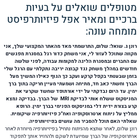
מטופלים שואלים על בעיות
ברכיים ומאיר אפל פיזיותרפיסט
מומחה עונה:
רונן ג. שואל: שלום, התרשמתי מאד מהאתר המקצועי שלך, אני
מקווה שתוכל לעזור לי, אני משחק כדור רגל במסגרת מפגשים
עם החברים ובמסגרת הליגה למקומות עבודה, לפני שלשה
חודשים במהלך משחק נגד קבוצה יריבה נתקלתי עם הרגל שלי
בזמן שבעטתי בקפל קרקע ועקב כך הגוף כאילו המשיך מעל
הברך וחשתי כאב חד, מתיחה ושמעתי מעיין חריקה בתוך ברך
ימין. עד היום נבדקתי על ידי אורתופד שחשד שקרעי את
המניסקוס ששלח אותי לבדיקת MRI של הברך. בבדיקה נמצא
קרע בצורת ידית דלי במניסקוס הפנימי בברך ימין. הרופא
ממליץ על ניתוח ארטרוסקופיה ואח"כ פיזיותרפיה שיקומית.
שאלתי האם תוכל להסביר מה עושים בפיזיותרפיה.
רונן שלום, לאחר שתצא מהניתוח נתחיל בפיזיותרפיה מיוחדת לאחר
ארתרוסקופיה של הברך שמיועדת לשקם ולהחזיר אותך לתפקוד