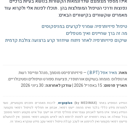
אילו מספר מצומצם שלדוגמאות הקשורות בנושא בעיות ברכיים
נפוצות ודרכי הטיפול המומלצות בהן . תוכלו לפנות אלי ולקרוא עוד
מאמרים שקשורים בקישורים הבאים:
טיפול פיזיותרפיה שמרני לקרעים במניסקוסים
מה זה ברך שחיינים ואיך מטפלים
שיקום פיזיותרפיה לאחר ניתוח שיחזור קרע ברצועה צולבת קדמית
מאת:
מאיר אפל (B.P.T.)
— פיזיותרפיסט מוסמך, מנהל ומייסד רשת
ארגופלוס. מומחה בשיקום אורתופדי, פציעות ספורט וטיפולים וסטיבולריים.
תאריך פרסום:
15 באפריל 2026 |
עודכן לאחרונה:
30 ביוני 2026
המידע המופיע באתר
(by MEDIMAX)
ergoplus
, לרבות מאמרים ותכנים מקצועיים, נועד
למטרות מידע כללי בלבד ואינו מהווה ייעוץ רפואי, אבחון או תחליף לטיפול רפואי מקצועי.
המידע באתר אינו מיועד לאבחון עצמי ואינו מחליף פנייה או ייעוץ של איש מקצוע רפואי מוסמך.
בכל שאלה או בעיה רפואית יש לפנות לרופא ו/או לאיש מקצוע רפואי מוסמך. אין להתעלם
מייעוץ רפואי מקצועי ואין להימנע או לעכב קבלת טיפול רפואי עקב מידע שנקרא באתר זה.