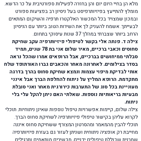
מלא הן בחיי היום יום והן בחזרה לפעילות ספורטיבית על כר הדשא.
מומלץ להתייעץ בפיזיותרפיסט בעל ניסיון רב בפציעות ספורט
ובמכון שמצויד בכל המכשור האלקטרו תרפיה והשיקום המתאים
לבעייתך. אשמח להעניק לך את השירות הטוב ביותר עם הניסיון
הרחב ביותר שצברתי במהלך 37 שנות עיסוקי בתחום.
צילה ד. פנתה אלי בקשר לטיפולי פיזיותרפיה עקב שחיקת
סחוסים וכאבי ברכיים, מאיר שלום אני בת 78 שנים, תמיד
סבלתי ממיחושים בברכיים, אבל הרופאים אמרו שהכל נראה
בסדר בצילומים. לאחרונה מאחר והכאבים גברו האורתופד שלח
אותי לבדיקת מיפוי עצמות ונמצא שחיקת סחוס בהרך בדרגה
מתקדמת. הרופא המליץ על ניתוח להחלפת הברך אבל אינני
מעוניינת בכל סוג של התערבות כירורגית מאחר ואני סובלת
מבעיות בריאותיות נוספות. שאלתי האם ניתן להקל עלי בלי
ניתוח.
צילה שלום, קיימות אפשרויות טיפול נוספות שאינן ניתוחיות. תוכלי
לקרוא עליהן בקישור טיפולי פיזיותרפיה לשחיקת סחוס הברך.
תוכלי להבין מהמאמר ומהסרטון המצורף ששחיקת סחוס איננה
מחייבת רק אופציה ניתוחית ושניתן לעזור גם בעזרת פיזיותרפיה
שמרנית שכוללת טיפולים ידניים, מכשירים מותאמים ותרגילים