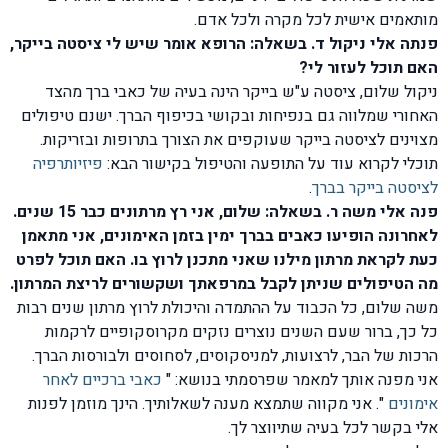
מותאמים אישית לכל מקרה ולכל אדם.
פנתה אלי ניקול ד. בשאלה: הרופא אומר שיש לי ציסטה בייקר,
האם תוכל לעזור לי?
ניקול שלום, ציסטה ע"ש בייקר הינה בעיה של כאבי ברך מהצד
האחורי שמלווה גם בנפיחות ובקושי בכיפוף הברך. ישנם טיפולים
מצוינים לציסטה בייקר שעוקפים את הצורך בתרופות ובזריקות.
תוכלי לקרוא עוד על התופעה והטיפול בקישור הבא:
פיזיותרפיה
לציסטה בייקר בברך
.
פנה אלי משה ר. בשאלה: שלום, אני רץ מרתונים כבר 15 שנים.
לאחרונה הופיעו כאבים בברך ימין בזמן האימונים, אני מתאמן
כעת לקראת מרתון מילנו שאני מתכנן לרוץ בו. האם תוכל לפרט
מה הטיפולים שניתן לקבל במרפאתך ושקשורים לריצת המרתון.
משה שלום, כל הכבוד על ההתמדה והיכולת לרוץ מרתון שנים רבות
כל כך, ברור שעם השנים נוצרים נזקים מקרוסקופיים לרקמות
הרכות של הבר, לרצועות, למניסקוסים, לסחוסים ולבורסות הברך.
אני מפנה אותך למאמר שפרסמתי בנושא: "
כאבי ברכיים לאחר
אימונים
". אני מקווה שתמצא מענה לשאלותיך. הינך מוזמן לפנות
אלי בקשר לכל בעיה שתיווצר לך.