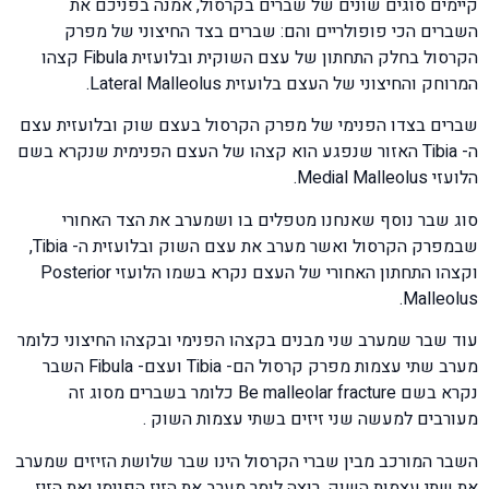
קיימים סוגים שונים של שברים בקרסול, אמנה בפניכם את
השברים הכי פופולריים והם: שברים בצד החיצוני של מפרק
הקרסול בחלק התחתון של עצם השוקית ובלועזית Fibula קצהו
המרוחק והחיצוני של העצם בלועזית Lateral Malleolus.
שברים בצדו הפנימי של מפרק הקרסול בעצם שוק ובלועזית עצם
ה- Tibia האזור שנפגע הוא קצהו של העצם הפנימית שנקרא בשם
הלועזי Medial Malleolus.
סוג שבר נוסף שאנחנו מטפלים בו ושמערב את הצד האחורי
שבמפרק הקרסול ואשר מערב את עצם השוק ובלועזית ה- Tibia,
וקצהו התחתון האחורי של העצם נקרא בשמו הלועזי Posterior
Malleolus.
עוד שבר שמערב שני מבנים בקצהו הפנימי ובקצהו החיצוני כלומר
מערב שתי עצמות מפרק קרסול הם- Tibia ועצם- Fibula השבר
נקרא בשם Be malleolar fracture כלומר בשברים מסוג זה
מעורבים למעשה שני זיזים בשתי עצמות השוק .
השבר המורכב מבין שברי הקרסול הינו שבר שלושת הזיזים שמערב
את שתי עצמות השוק, רוצה לומר מערב את הזיז הפנימי ואת הזיז