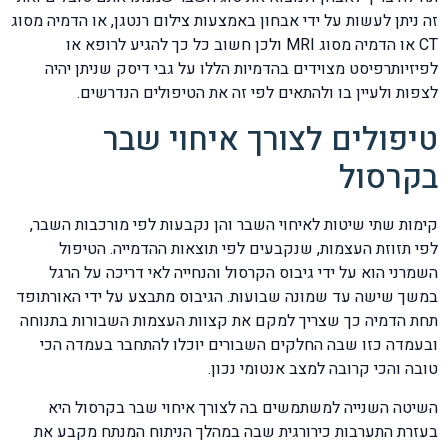
זה ניתן לעשות על ידי אבחון באמצעות צילום רנטגן, או הדמיה מסוג
CT או הדמיה מסוג MRI ולכן חשוב כל כך להגיע לרופא או
לפיזיותרפיסט מצוידים בהדמיות הללו על גבי דיסק שניתן יהיה
לצפות ולעיין בו ולהתאים לפי זה את הטיפולים הנדרשים.
טיפולים לצורך איחוי שבר
בקרסול
קימות שתי שיטות לאיחוי השבר והן נקבעות לפי מורכבות השבר,
לפי תזוזת העצמות, שנקבעים לפי תוצאות ההדמייה. הטיפול
השמרני הוא על ידי גיבוס הקרסול והנחייה לאי דריכה על הרגל
במשך שישה עד שמונה שבועות. הגיבוס מתבצע על ידי האורתופד
תחת הדמיה כך שצריך למקם את קצוות העצמות השבורות בתנוחה
ובעמדה כזו שבה החלקים השבורים יוכלו להתחבר בעמדה הכי
טובה והכי קרובה למצב אנטומי נכון.
השיטה השנייה למשתמשים בה לצורך איחוי שבר בקרסול היא
בעזרת התערבות כירורגית שבה במהלך הניתוח המנתח מקבע את