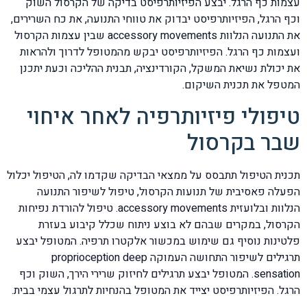
עצמות כף הרגל. יבצע הפיזיותרפיסט בדיקה של הקרסול השוק
וכף הרגל, הפיזיותרפיסט יבדוק את טווחי התנועה, את כח השרירים,
את התנועה הנלוות accessory movements שבין עצמות הקרסול
ועצמות כף הרגל. הפיזיותרפיסט יבקש מהמטופל לדרוך ולהראות
את יכולת נשיאת המשקל, הקורדינציה, תבנית ההליכה וכעת יתכנן
המטפל את תכנית השיקום.
טיפולי פיזיותרפיה לאחר איחוי
שבר בקרסול
תכנית הטיפול תתבסס על ממצאי הבדיקה שקדמו לה, הטיפול יכלול
הפעלה פאסיבית של תנועות הקרסול, טיפול לשיפור התנועה
הנלוות ובלועזית accessory movements. טיפול להורדת נפיחות
הקרסול, במקרים שבהם לא בוצע ניתוח שכלל קיבוע בעזרת
פלטינות נוסיף גם שימוש במכשור אלקטרו תרפיה. המטופל יבצע
תרגילים לשיפור התחושה העמוקה proprioception deep
sensation. המטופל יבצע תרגילים לחיזוק שרירי הירך, השוק וכף
הרגל. הפיזיותרפיסט יצייד את המטופל בהנחיות לתרגול עצמי בבית.