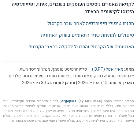
לקריאת מאמרים נוספים העוסקים בשברים, איחוי, ופיזיותרפיה
היכנסו לקישורים הבאים:
תכנית טיפולי פיזיותרפיה לאחר שבר בקרסול
טיפולים למתיחת שריר התאומים בשוק האחורית
האנטומיה של הקרסול והתרגול להקלה בכאבי הקרסול
מאת:
מאיר אפל (B.P.T.)
— פיזיותרפיסט מוסמך, מנהל ומייסד רשת
ארגופלוס. מומחה בשיקום אורתופדי, פציעות ספורט וטיפולים וסטיבולריים.
תאריך פרסום:
15 באפריל 2026 |
עודכן לאחרונה:
30 ביוני 2026
המידע המופיע באתר
(by MEDIMAX)
ergoplus
, לרבות מאמרים ותכנים מקצועיים, נועד
למטרות מידע כללי בלבד ואינו מהווה ייעוץ רפואי, אבחון או תחליף לטיפול רפואי מקצועי.
המידע באתר אינו מיועד לאבחון עצמי ואינו מחליף פנייה או ייעוץ של איש מקצוע רפואי מוסמך.
בכל שאלה או בעיה רפואית יש לפנות לרופא ו/או לאיש מקצוע רפואי מוסמך. אין להתעלם
מייעוץ רפואי מקצועי ואין להימנע או לעכב קבלת טיפול רפואי עקב מידע שנקרא באתר זה.