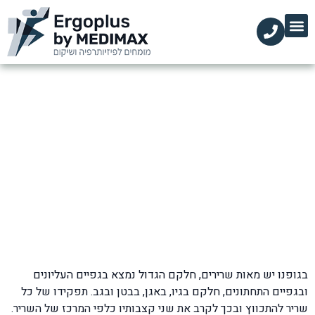
הקליניקות שלנו
השירותים שלנו
עמוד הבית
מידע מקצועי
טיפול בכאבי שרירים
דף הבית
»
בלוג
»
פציעות ספורט
»
טיפול בכאבי שרירים
בגופנו יש מאות שרירים, חלקם הגדול נמצא בגפיים העליונים
ובגפיים התחתונים, חלקם בגיו, באגן, בבטן ובגב. תפקידו של כל
שריר להתכווץ ובכך לקרב את שני קצבותיו כלפי המרכז של השריר.