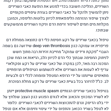
מתוך כוונה לפיזור חומצת החלב ויתר הפסולת ששקעה בתוך רקמת
השרירים, ההליכה חשובה בכדי למנוע את הופעת כאבי השרירים.
ניתן להמשיך ולהקל על כאבי השרירים בעזרת עיסויים מקומיים
לצורך שיפור ההזרמה הלימפאתית לכיוון בלוטות הלימפה, וכמובן
מקלחת מים חמים לשיפור זרימת הדם וניקוז השרירים מהמשקעים
שבתוכו.
טיפול בכאבי שרירים על רקע חסימת כלי דם כתוצאה ממחלת דם
פריפרית או עמוקה כגון deep vein thrombosis שידועה גם בשמה
העברי "פקקת ורידים עמוקה" מחייבת זהירות רבה מתוך חשש
לניתוק החסימה שבתוך כלי הדם לכיוון הלב, הריאות או המח שכן
הסכנה רבה מאד, לכן במקרה של כאבי שרירים על רקע וסקולארי
עדיף לא לעסות את השרירים אלא להשתמש הטיפולים תרופתיים
מתאימים שיינתנו על ידי הרופא המטפל ומומחה לכלי דם ולבעיות
לב. כנ"ל להיזהר בכל בעיית כאבי שרירים על רקע מחלת הסוכרת.
בטיפול בכאבי שרירים הגנתיים protective muscle spasm יינתן
לא לשריר המכווץ והכאוב אלא לגורם הפגוע כגון העצב שנלחץ על
ידי בלט הדיסק וגרם להתכווצות השרירים לכאבי השרירים. כלומר
לא לטפל בשריר הכואב והתפוס על ידי עיסוי וחימום אלא אם נטפל