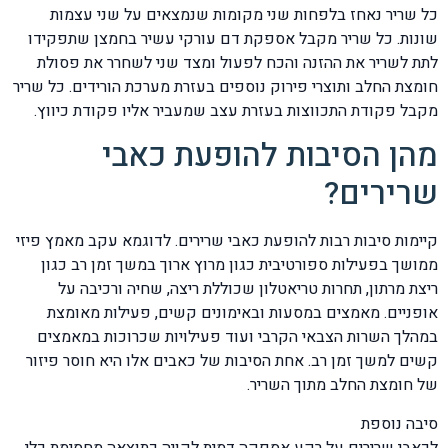
כל שריר נאחז בלפחות שני מקומות שנמצאים על שני עצמות
שונות. כל שריר מקבל אספקת דם עורקי עשיר בחמצן שתפקידו
לתת לשריר את ההזנה והכח לפעול ומצד שני לשחרר את פסולת
חומצת החלב ותוצרי פירוק נוספים בעזרת מערכת הורידים. כל שריר
מקבל פקודת התכווצות בעזרת עצב שמעביר אליו פקודת כיווץ.
מהן הסיבות להופעת כאבי
שרירים?
קיימות סיבות רבות להופעת כאבי שרירים. לדוגמא עקב מאמץ פיזי
ממושך בפעילות ספורטיבית כגון מרוץ ארוך במשך זמן רב כגון
ריצת מרתון, תחרות טריאטלון שכוללת ריצה, שחיה ורכיבה על
אופניים. מאמצים במסעות ובאימונים קשים, פעילות מאומצת
במהלך השרות הצבאי הקרבי ועוד פעילויות שכרוכות במאמצים
קשים למשך זמן רב. אחת הסיבות של כאבים אלו היא חוסר פיזור
של חומצת החלב מתוך השריר.
סיבה נוספת
לכאבי שרירים על רקע אספקה דמית לקויה כתוצאה מחסימת כלי