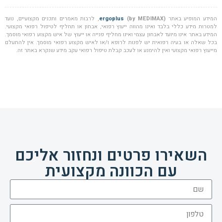
המידע המופיע באתר
(by MEDIMAX)
ergoplus
, לרבות מאמרים ותכנים מקצועיים, נועד
למטרות מידע כללי בלבד ואינו מהווה ייעוץ רפואי, אבחון או תחליף לטיפול רפואי מקצועי.
המידע באתר אינו מיועד לאבחון עצמי ואינו מחליף פנייה או ייעוץ של איש מקצוע רפואי מוסמך.
בכל שאלה או בעיה רפואית יש לפנות לרופא ו/או לאיש מקצוע רפואי מוסמך. אין להתעלם
מייעוץ רפואי מקצועי ואין להימנע או לעכב קבלת טיפול רפואי עקב מידע שנקרא באתר זה.
השאירו פרטים ונחזור אליכם
עם הכוונה מקצועית