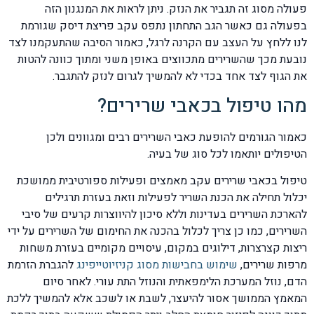
פעולה מסוג זה תגביר את הנזק. ניתן לראות את המנגנון הזה
בפעולה גם כאשר הגב התחתון נתפס עקב פריצת דיסק שגורמת
לנו ללחץ על העצב עם הקרנה לרגל, כאמור הסיבה שהתעקמנו לצד
נובעת מכך שהשרירים מתכווצים באופן משני ומתוך כוונה להטות
את הגוף לצד אחד בכדי לא להמשיך לגרום לנזק להתגבר.
מהו טיפול בכאבי שרירים?
כאמור הגורמים להופעת כאבי השרירים רבים ומגוונים ולכן
הטיפולים יותאמו לכל סוג של בעיה.
טיפול בכאבי שרירים עקב מאמצים ופעילות ספורטיבית ממושכת
יכלול תחילה את הכנת השריר לפעילות וזאת בעזרת תרגילים
להארכת השרירים בעדינות וללא סיכון להיווצרות קרעים של סיבי
השרירים, כמו כן צריך לכלול בהכנה את החימום של השרירים על ידי
ריצות קצרצרות, דילוגים במקום, עיסויים מקומיים בעזרת משחות
מרפות שרירים,
שימוש בחבישות מסוג קניזיוטייפינג
להגברת הזרמת
הדם, נוזל המערכת הלימפאתית והנוזל התת עורי. לאחר סיום
המאמץ הממושך אסור להיעצר, לשבת או לשכב אלא להמשיך ללכת