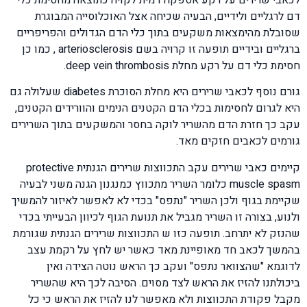
דם לרגליים ולידיים, הבעיה שכיחה אצל האוכלוסייה המבוגרת
שסובלת מהימצאות משקעים בתוך כלי הדם הגדולים והפריפריים
ברגליים ובידיים תופעה זו קרויה בשם arteriosclerosis , כמו כן
חסימת כלי דם על רקע מחלת deep vein thrombosis.
גורם נוסף לכאבי שרירים היא מחלת הסוכרת diabetes שעלולה גם
היא לגרום לחסימות בכלי הדם הקטנים הנימים והוורידים הקטנים,
עקב כך חזרת הדם מהשריר לוקה בחסר והמשקעים בתוך השרירים
גורמים לכאבים חזקים מאד.
קיימים כאבי שרירים עקב התכווצות שרירים הגנתית protective
muscle spasm כלומר השריר מתכווץ כמנגנון הגנה משני לבעיה
שקיימת בגוף ולכן השריר "נתפס" בכדי לא לאפשר לאיזור להמשיך
ולנוע, בצורה זו השריר מגביל את תנועת הגוף לכיוון הבעייתי בכדי
שהנזק לא יתרחב. תופעה כזו ש התכווצות שרירים הגנתית שגורמת
בהמשך לכאב חד מאופיינת מאד כאשר יש לחץ על רקמת עצב
לדוגמא "שהצוואר נתפס" ועקב כך הראש נוטה הצידה ואין
ביכולתנו להזיז את הראש לצד מסוים. הסיבה לכך היא שהשריר
מקבל פקודת התכווצות ולא מאפשר לנו להזיז את הראש כי כל