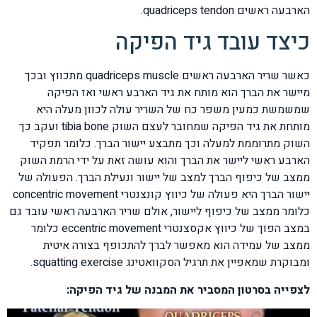
הארבעה ראשים quadriceps tendon.
כיצד עובד גיד הפיקה
כאשר שריר הארבעה ראשים quadriceps muscle מתכווץ ובכך
מיישר את הברך הוא מותח את גיד הארבע ראשי ואז הפיקה
שמשמשת כמעין משפר כח של השריר עולה לכוון מעלה היא
מותחת את גיד הפיקה שמחובר לעצם השוק tibia bone ועקב כך
השוק מתרוממת למעלה וכך מתבצע יישור הברך. כלומר תפקיד
הארבע ראשי ליישר את הברך והוא עושה זאת על ידי הרמת השוק
ממצב של כיפוף הברך למצב של יישור ונעילת הברך. הפעולה של
יישור הברך היא פעולה של כיווץ קונצנטרי concentric movement
כלומר ממצב של כיפוף ליישור, אולם שריר הארבעה ראשי עובד גם
במצב הפוך של כיווץ אקסצנטרי eccentric movement כלומר
ממצב של עמידה הוא מאפשר לברך להתכופף בצורה איטית
ומבוקרת שמאפיין את תרגיל הסקוואטינג squatting exercise.
לצפייה בסרטון המסביר את המבנה של גיד הפיקה: