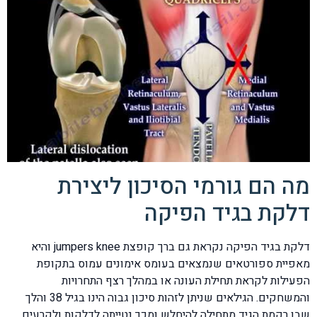
מה הם גורמי הסיכון ליצירת
דלקת בגיד הפיקה
דלקת בגיד הפיקה נקראת גם ברך קופצת jumpers knee והיא
מאפיית ספורטאים שנמצאים בעומס אימונים עמוס בתקופת
הפעילות לקראת תחילת העונה או במהלך רצף התחרויות
והמשחקים. הגילאים שניתן לזהות סיכון גבוה הינו בגיל 38 והלך
שבו רקמת הגיד מתחילה להיחלש ומכך נטייתה לדלקות ולקרעים