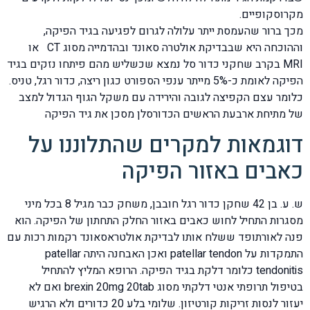
מקרוסקופיים.
מכך ברור שהעמסת ייתר עלולה לגרום לפגיעה בגיד הפיקה,
וההוכחה היא שבבדיקת אולטרה סאונד ובהדמייה מסוג CT או
MRI בקרב שחקני כדור סל נמצא שכשליש מהם פיתחו נזקים בגיד
הפיקה לאומת כ-5% מייתר ענפי הספורט כגון ריצה, כדור רגל, טניס.
כלומר עצם הקפיצה לגובה והירידה עם משקל הגוף הגדול למצב
של מתיחת ארבעת הראשים הכדורסלן מסכן את גיד הפיקה
דוגמאות למקרים שהתלוננו על
כאבים באזור הפיקה
ש. ע. בן 42 שחקן כדור רגל חובבן, משחק כבר מגיל 8 בכל מיני
מסגרות התחיל לחוש כאבים באזור החלק התחתון של הפיקה. הוא
פנה לאורתופד ששלח אותו לבדיקת אולטראסאונד רקמות רכות עם
התמקדות על patellar tendon ואכן האבחנה היתה patellar
tendonitis כלומר דלקת בגיד הפיקה. הרופא המליץ להתחיל
בטיפול תרופתי אנטי דלקתי מסוג brexin 20mg 20tab ואם לא
יעזור לנסות זריקות קורטיזון. שלומי בלע 20 כדורים ולא הרגיש