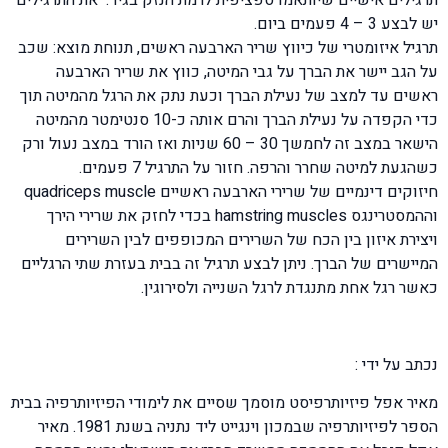
תרגילים אישיים שיותאמו ספציפית לרמת הנזק בגיד. את התרגילים
יש לבצע 3 – 4 פעמים ביום.
תרגיל איזומטרי של כיווץ שריר הארבעה ראשים, תנוחת מוצא: שכב
על הגב יישר את הברך על גבי המיטה, כווץ את שריר הארבעה
ראשים עד למצב של נעילת הברך וכעת נתק את הרגל מהמיטה תוך
כדי הקפדה על נעילת הברך והרם אותה כ-10 סנטימטר מהמיטה
הישאר במצב זה לחמשך 30 – 60 שניות ואז הורד במצב נעול ורק
כשהגעת למיטה שחרר והרפה. חזור על התרגיל 7 פעמים.
חיזוקים דינמיים של שרירי הארבעה ראשיים quadriceps muscle
וההמסטרינגס hamstring muscles בכדי לחזק את שרירי הירך
ויצירת איזון בין הכח של השרירים המכופפים לבין השרירים
המיישרים של הברך. ניתן לבצע תרגיל זה בבית בעזרת שתי הרגליים
כאשר רגל אחת מתנגדת לרגל השנייה ולסירוגין.
נכתב על ידי :
מאיר אפל פיזיותרפיסט מוסמך שסיים את לימודי הפיזיותרפיה בבית
הספר לפיזיותרפיה שבמכון וינגייט ליד נתניה בשנת 1981. מאיר