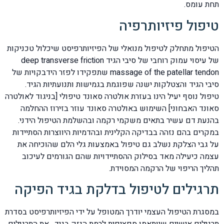
תחת עומס.
טיפול פיזיותרפיה
הטיפול מתחלק לטיפול מנואלי של הפיזיותרפיסט שיכלול טכניקות
של עיסוי עמוק רוחבי של סיבי הגיד deep transverse friction
massage of the patellar tendon שתפקידו לפזר הידבקויות של
סיבי הגיד והצטלקות ישנה שפוגמת בגמישות ותנועתיות הגיד.
טיפול נוסף יעיל הינו בעזרת אולטרה סאונד טיפולי [בניגוד לאולטרה
סאונד האבחוני] השימוש באולטרה סאונד עוזר בזירוז ההחלמה
בהנעת דם עשיר בתאים משקמי רקמה ובהשלמת הטיפול הידני.
במקרים בהם נזהה בבדיקה הקלינית ובהדמיות היווצרות הסתיידות
על גבי הצלקת נשלב גם טיפול באמצעות גלי הלם שהוכיחה את
עצמה כיעילה מאד בסילוק ההסתיידויות שהם הגורמים לעיכוב
תהליך הריפוי של הרקמה המסוידת.
תרגילים לטיפול בדלקת בגיד הפיקה
במסגרת הטיפול העצמי יודרך המטופל על ידי הפיזיותרפיסט בסדרת