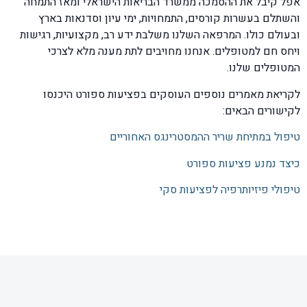
אפל קיבל את ההסמכה ממשרד הבריאות הישראלי ומאז התמחה
והשתלם בעשרות קורסים, התמחויות, ימי עיון וסדנאות בארץ
ובעולם כולו. המרפאה השלנו משלבת ידע רב, מקצועיות, רגישות
ויחס חם למטופלים. אנחנו מחויבים לתת מענה מלא לצרכי
המטופלים שלנו.
לקריאת מאמרים נוספים העוסקים בפציעות ספורט היכנסו
לקישורים הבאים:
טיפול במתיחת שריר ההמסטרינגס האחוריים
כיצד נמנע פציעות ספורט
טיפולי פיזיותרפיה לפציעות סקי