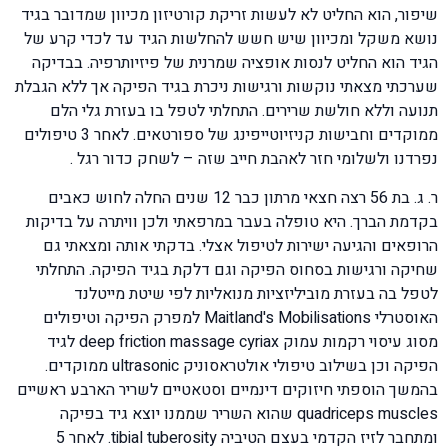
שיפור, הוא החליט לא לעשות זריקת קורטיזון מכיוון שמדובר בגיד
נושא משקל ומכיוון שיש חשש להחלשות הגיד עד לכדי קרע של
הגיד הוא החליט לנסות אופציה שמרנית של פיזיותרפיה. בבדיקה
שערכתי מצאתי נוקשות ורגישות ניכרת בגיד הפיקה אך ללא הגבלת
תנועה וללא חולשת שרירים. התחלתי לטפל בו בעזרת גלי הלם
ממוקדים וחבישות קניזיוטייפינג של ספורטאים. לאחר 3 טיפולים
נפרדנו ולשלומי חזר לאהבת חייב שזה – לשחק כדור רגל .
ר. ג. בת 56 רצה חצאי מרתון כבר 12 שנים החלה לחוש כאבים
בקדמת הברך. היא טופלה בעבר במרפאתי ולכן וויתרה על בדיקות
הרופאים והגיעה ישירות לטיפול אצלי. בדקתי אותה ומצאתי גם
שחיקה ורגישות בסחוס הפיקה וגם דלקת בגיד הפיקה. התחלתי
לטפל בה בעזרת מוביליזציות מנואליות לפי שיטת מייטלנד
האוסטרלי Maitland's Mobilisations למפרק הפיקה וטיפולים
מסוג עיסוי רקמות עמוק deep friction massage cyriax לגיד
הפיקה וכן בשילוב טיפולי אולטראסוניק ultrasonic ממוקדים.
בהמשך הוספתי חיזוקים דינמיים וסטאטיים לשריר הארבע ראשיים
quadriceps muscles שהוא השריר שממנו יוצא גיד בפיקה
ומתחבר לזיז הקדמי בעצם הטיביה tibial tuberosity. לאחר 5