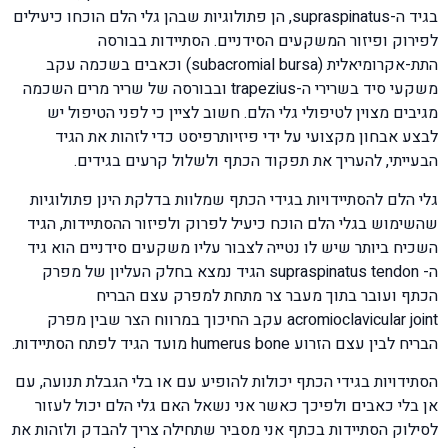
בגיד ה-supraspinatus, הן פתולוגיות שבהן גלי הלם הוכחו כיעילים
לפירוק ופיזור המשקעים הסידניים. הסתיידות בבורסה
התת-אקרומיאלית (subacromial bursa) וכאבים בשכמה עקב
משקעי סיד בשרירי ה-trapezius ובבורסה של שריר מרים השכמה
מגיבים מצוין לטיפולי גלי הלם. חשוב לציין כי לפני הטיפול יש
לבצע אבחון מקצועי על ידי פיזיותרפיסט כדי לזהות את הגיד
הבעייתי, להעריך את תפקוד הכתף ולשלול קרעים בגידים.
גלי הלם להסתיידויות בגידי הכתף שמלוות בדלקת הינן פתולוגיות
שהשימוש בגלי הלם הוכח כיעיל לפרוק ולפיזור ההסתיידות, הגיד
השכיח ביותר שיש לו נטייה לצבור עליו משקעים סידניים הוא גיד
ה- supraspinatus tendon הגיד נמצא בחלק העליון של מפרק
הכתף ועובר בתוך מעבר צר מתחת למפרק עצם הבריח
acromioclavicular joint עקב החיכוך במרווח הצר שבין מפרק
הבריח לבין עצם הזרוע humerus bone מועד הגיד לפתח הסתיידות.
הסתידויות בגידי הכתף יכולות להופיע עם או בלי הגבלת תנועה, עם
אן בלי כאבים ולפיכך כאשר אני נשאל האם גלי הלם יכול לעזור
לסילוק הסתיידות בכתף אני מסביר שתחילה צריך להבדק ולזהות את