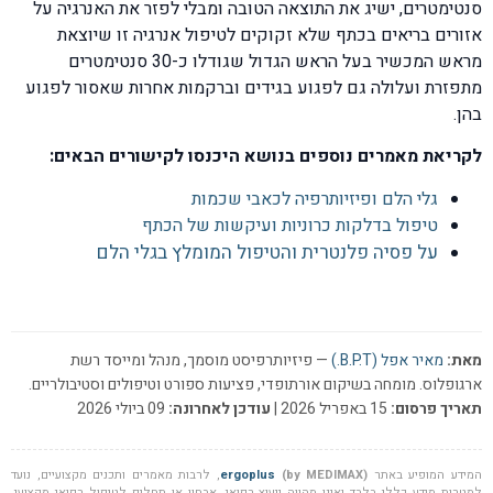
סנטימטרים, ישיג את התוצאה הטובה ומבלי לפזר את האנרגיה על
אזורים בריאים בכתף שלא זקוקים לטיפול אנרגיה זו שיוצאת
מראש המכשיר בעל הראש הגדול שגודלו כ-30 סנטימטרים
מתפזרת ועלולה גם לפגוע בגידים וברקמות אחרות שאסור לפגוע
בהן.
לקריאת מאמרים נוספים בנושא היכנסו לקישורים הבאים:
גלי הלם ופיזיותרפיה לכאבי שכמות
טיפול בדלקות כרוניות ועיקשות של הכתף
על פסיה פלנטרית והטיפול המומלץ בגלי הלם
מאת:
מאיר אפל (B.P.T.)
— פיזיותרפיסט מוסמך, מנהל ומייסד רשת
ארגופלוס. מומחה בשיקום אורתופדי, פציעות ספורט וטיפולים וסטיבולריים.
תאריך פרסום:
15 באפריל 2026 |
עודכן לאחרונה:
09 ביולי 2026
המידע המופיע באתר
(by MEDIMAX)
ergoplus
, לרבות מאמרים ותכנים מקצועיים, נועד
למטרות מידע כללי בלבד ואינו מהווה ייעוץ רפואי, אבחון או תחליף לטיפול רפואי מקצועי.