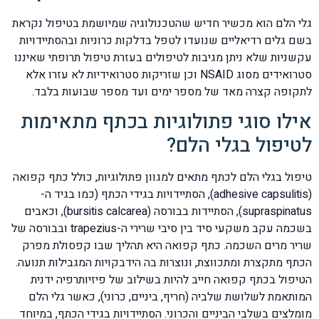
גלי הלם הוא מכשיר חדיש שהטכנולוגיה שמיושמת בטיפול נקראת
בשם גלים רדיאליים שנועדו לטפל בדלקות כרוניות ובהסתיידויות
עקשניות שלא ניתן מגיבות לטיפולים בעזרת טיפול תרופתי שאיננו
סטרואידים מסוג NSAID וכן שזריקות סטרואידיות לא עזרו אלא
לתקופה קצרה מאד של מספר ימים ועד מספר שבועות בלבד.
אילו סוגי פתולוגיות בכתף מתאימות
לטיפול בגלי הלם?
טיפול בגלי הלם לכתף מתאים למגוון פתולוגיות, כולל כתף קפואה
(adhesive capsulitis), הסתיידויות בגידי הכתף (כמו בגיד ה-
supraspinatus), הסתיידות בבורסה (bursitis calcarea), וכאבים
בשכמה עקב משקעי סיד בין סיבי שרירי ה-trapezius ובבורסה של
שריר מרים השכמה. כתף קפואה היא תהליך שבו קפסולת מפרק
הכתף מתקצרת ומתכווצת, ונוצרות בה הידבקויות המגבילות תנועה.
הטיפול בכתף קפואה חייב להיות בשילוב של פיזיותרפיה ידנית
המותאמת לשלושת שלביה (חריף, ביניים, כרוני), כאשר גלי הלם
מומלצים בשלבי הביניים והכרוני. הסתיידויות בגידי הכתף, במיוחד