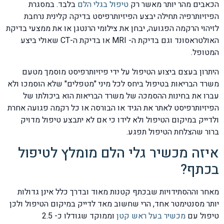
הכאבים מהר יותר מאשר רק
טיפול בגלי הלם
בלבד. במסגרת
הפיזיותרפיה תחילה יבצע הפיזיותרפיסט בדיקה קלינית נרחבת
לזיהוי הרקמה הפגועה, יבחן את צילומי הרנטגן או את ממצעי בדיקת
האולטראסונד וגם בדיקת ה- MRI או בדיקת ה-CT שאולי ביצע
המטופל.
היתרון בעצם ביצוע הטיפול על ידי פיזיותרפיסט מוסמך מטעם
משרד הבריאות בטיפול ביחס לכל מיני "מטפלים" שלא הוסמכו ולא
עברו את בחינות ההסמכה של משרד הבריאות הוא ביכולתו של
הפיזיותרפיסט לאתר את הגיד או הבורסה או כל רקמה פגועה אחרת
ולדייק במיקום הטיפול ולא לידו כי אם לא יתבצע טיפול מדויק
ברור שהצלחת הטיפול תפגע.
איזה מכשיר גלי הלם מומלץ לטיפול
בכתף?
מאחר וההסתידויות שבכתף קטנות מאוד ובדרך כלל אינן גדולות
יותר מסנטימטר אחד, הרי שחשוב מאד לדייק במיקום הטיפול ולכן
טיפול עם
מכשיר בעל ראש קטן
וממוקד שגודלו כ- 2.5