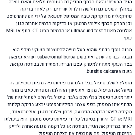
הגיד הבעייתי והאם הכתף מתפקדת בטווחים מלאים והאם נוצרה
במהלך השנים גם חולשה ודלדול שרירים. רק לאחר בדיקה
פיזיקאלית מדוקדקת שבה המטופל יתושאל על ידי הפיזיותרפיסט
וכן תבדק הכתף צילומי הרנטגן או בדיקות הדמיה אחרות כגון
אולטרה סאונד ultrasound test או הדמיות מסוג CT כתף או MRI
כתף.
מבנה נוסף בכתף שהוא בעל נטייה להיווצרות משקע סידני הוא
מבנה הבורסה שנקראת בשם subacromial bursa ושהיא נמצאת
בצד הכתף מתחת למפרק עצם הבריח, הסתיידות בבורסה נקראת
בשם bursitis calcarea.
מומלץ לשלב טיפול בגלי הלם עם פיזיותרפיה מכיוון ששילוב זה
מייעל את הטיפול, מקצר את משך ההחלמה ומפחית כאבים מהר
יותר מאשר טיפול בגלי הלם בלבד. טיפול גלי הלם לפתולוגיות של
הכתף אינו מספיק בפני עצמו. הפיזיותרפיסט יבצע בדיקה קלינית
מקיפה לזיהוי הרקמה הפגועה, ויבחן צילומי רנטגן, אולטרסאונד,
MRI או CT. היתרון בטיפול על ידי פיזיותרפיסט מוסמך הוא ביכולתו
לאתר במדויק את הגיד, הבורסה או כל רקמה פגועה אחרת ולדייק
במיקום הטיפול, מה שמבטיח את הצלחת הטיפול.