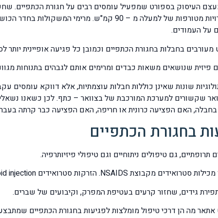
מעצם העיסוק בספורט שמפעיל עומסים רבים על חגורת הכתפיים. שחק
הסל, שחקני הטניס עם החבטות העזות שמגיעות למהירויות מטורפות של
ם על העמודים.
 מעורבים בחבלות בחגורת הכתפיים וכמובן כל פגיעה אופיינית יותר ל
ם פיזית שנושאים משאות כבדים ומרימים אותם לגבהים בתנוחות מגוונ
וגיות שונות שאינן כוללות חבלות עוצמתיות, אלא דווקא עומסים עקב 
וואר שקשורים למערכת המורכבת של בצוואר – כתף. לכן כשאנו נשאלים
 בחבלה, האם הפציעה כרונית או חריפה, האם הפציעה כבר קרתה בעבר 
ות בחגורת הכתפיים
רופתיים, גם טיפולים ניתוחיים וגם טיפולי פיזיותרפיה.
NSA. הזרקות סטרואידים steroid injection.
 תפירת גידים, שחזור קרעים בעטיפת המפרק, וקיבועים של שברים.
אתאר מה הן דרכי טיפול מומלצות לפגיעות בחגורת הכתפיים שמתבצעים