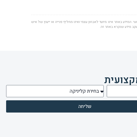
י. המידע באתר אינו מיועד לאבחון עצמי ואינו מחליף פנייה או ייעוץ של איש
עקב מידע שנקרא באתר זה.
קצועית
שליחה