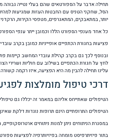
תחילה אדבר על הספורטאים שהם בעלי נטייה גבוהה 
יותר, במתאבקים, המתאגרפים, מטפסי הקירות, הרקדני
כל אחד מענפי הספורט הללו וכמובן ייתר ענפי הספורט
פציעות בחגורת הכתפיים אופייניות כמובן בקרב עובדי
ובנוסף לכך גם בקרב קהילת עובדי המחשב קיימות פתול
לחץ על חגורת הכתפיים בשילוב עם חוליות ושרירי הצ
עלינו תחילה להבין מה היא הפציעה, איזו רקמה קשורה
דרכי טיפול מומלצות לפגיע
הטיפולים שאתייחס אליהם במאמר זה יכללו גם טיפולים ת
הטיפולים התרופתיים הינם תרופות נוגדות דלקת שאינן מכילות סטרואידים מקבוצת IDS
במסגרת הניתוחים ניתן למנות ניתוחים ארטרוסקופיים,
בתור פיזיתרפיסט מומחה בפיזיותרפיה לפציעות ספורט 