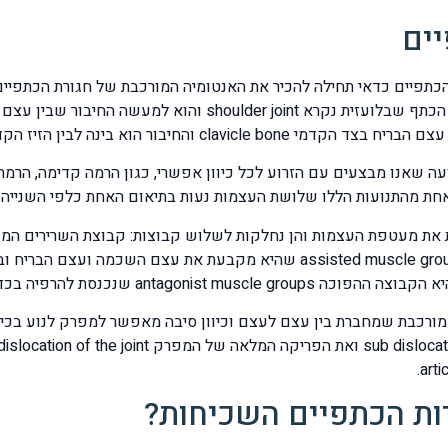
ים
 הכתפיים כדאי תחילה להכיר את האנטומיה המורכבת של חגורת הכתפיי
humerus bone שבחלקה העליון מתחברת בתוך מפרק הכתף שבלועזית נ
 שאנו מבצעים עם הזרוע לכל כיוון אפשרי, כגון הרמה קדימה, הרמה ה
ל אחת מהתנועות הללו שלושת העצמות נעות בתיאום האחת כלפי השנייה 
על התנועה. הקבוצה השנייה הינה הקבוצה התומכת assisted muscle groups שהיא מ
רפיה בכדי לאפשר לקבוצה הראשית לפעול.
מורכבת שמחברת בין עצם לעצם וכיוון סיבה מאפשר למפרק לנוע בכיוון 
רות הכתפיים השכיחות?