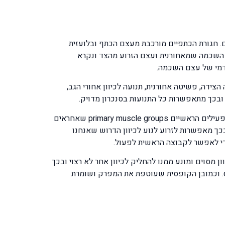
ם. חגורת הכתפיים מורכבת מעצם הכתף ובלועזית
קרא shoulder joint והוא למעשה החיבור שבין עצם השכמה שמאחורנית ועצם הזרוע מהצד ונקרא
צידה, פשיטה אחורנית, תנועה לכיוון אחורי הגב,
ובכך מתאפשרות כל התנועות בסנכרון מדויק.
את כל התנועות הללו מבצעות קבוצות השרירים שבונות את מעטפת העצמות והן נחלקות לשלוש קבוצות: קבוצת השרירים המפעילים הראשיים primary muscle groups שאחראים
קבעת את עצם השכמה ועצם הבריח ובכך מאפשרות לזרוע לנוע לכיוון הדרוש שאנחנו
מסוים ומונע ממנו להחליק לכיוון אחר לא רצוי ובכך
מונעת את תת הפריקה של המפרק ואת sub dislocation of the joint ואת הפריקה המלאה של המפרק dislocation of the joint. וכמובן הקופסית שעוטפת את המפרק ושומרת