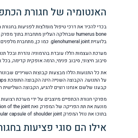
האנטומיה של חגורת הכתפי
בכדי להכיר את דרכי טיפול מומלצות לפגיעות בחגורת
בלועזית glenohumeral joint. כמו כן, מתחברת מלפנים עצם הבריח בצד הקדמי clavicle bone והחיבור הוא בינה לבין הזיז הקדמי של עצם השכמה.
מערכת העצמות הללו עובדת בהרמוניה נהדרת ובכל תנועה
סיבוב חיצוני, סיבוב פנימי, הרמה אופקית קדימה, בכ
קבענו שלשם אנחנו רוצים להגיע, הקבוצה השלישית היא הקבוצה ההפוכה antagonist muscle groups שנכנסת לה
מפרקי חגורת הכתפיים מיוצבים על ידי מערכת רצועות 
בתוכו את נוזל המפרק articular capsule of shoulder joint.
אילו הם סוגי פציעות בחגו