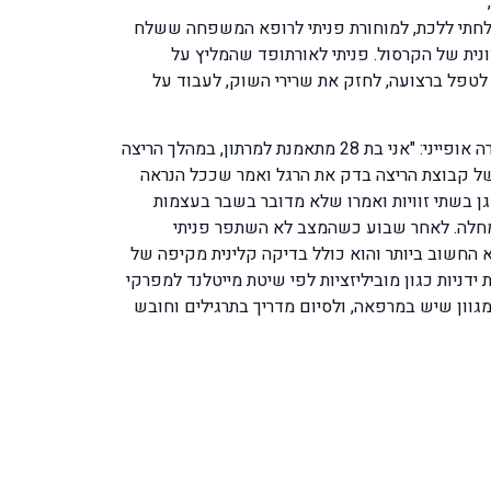
לחתי ללכת, למוחורת פניתי לרופא המשפחה ששלח
ונית של הקרסול. פניתי לאורתופד שהמליץ על
ך לטפל ברצועה, לחזק את שרירי השוק, לעבוד על
ק. ש. צילצלה ובקשה פרטים על הטיפולים שמתבצעים במרפאתי, שאלתי אותה מה קרה הלה וממה היא סובלת והיא תארה מקרה אופייני: "אני בת 28 מתאמנת למרתון, במהלך הריצה
ל קבוצת הריצה בדק את הרגל ואמר שככל הנראה
ן בשתי זוויות ואמרו שלא מדובר בשבר בעצמות
 מחלה. לאחר שבוע כשהמצב לא השתפר פניתי
א החשוב ביותר והוא כולל בדיקה קלינית מקיפה של
דניות כגון מוביליזציות לפי שיטת מייטלנד למפרקי
וון שיש במרפאה, ולסיום מדריך בתרגילים וחובש