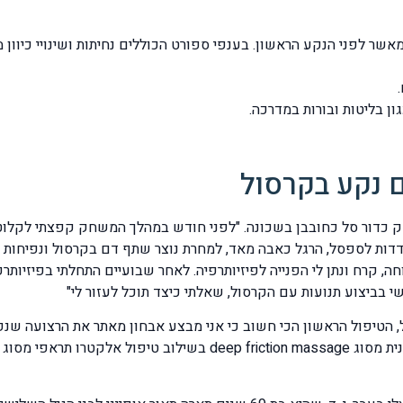
חר הנקע הראשון קיימת נטייה לנקעים חוזרים פי 3 מאשר לפני הנקע הראשון. בענפי ספורט הכוללים נ
ן בליטות ובורות במדרכה.
 נקע בקרסול
חק כדור סל כחובבן בשכונה. "לפני חודש במהלך המשחק קפצתי לקלוט
דדות לספסל, הרגל כאבה מאד, למחרת נוצר שתף דם בקרסול ונפיחות ג
, קרח ונתן לי הפנייה לפיזיותרפיה. לאחר שבועיים התחלתי בפיזיותר
י בביצוע תנועות עם הקרסול, שאלתי כיצד תוכל לעזור לי"
הטיפול הראשון הכי חשוב כי אני מבצע אבחון מאתר את הרצועה שנפגע