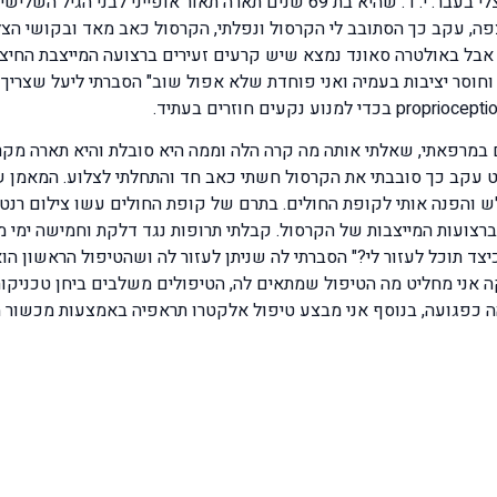
תארה תאור אופייני לבני הגיל השלישי,
ה, עקב כך הסתובב לי הקרסול ונפלתי, הקרסול כאב מאד ובקושי הצ
ן אבל באולטרה סאונד נמצא שיש קרעים זעירים ברצועה המייצבת החיצ
ם וחוסר יציבות בעמיה ואני פוחדת שלא אפול שוב" הסברתי ליעל שצרי
 עקב כך סובבתי את הקרסול חשתי כאב חד והתחלתי לצלוע. המאמן ש
והפנה אותי לקופת החולים. בתרם של קופת החולים עשו צילום רנטג
ברצועות המייצבות של הקרסול. קבלתי תרופות נגד דלקת וחמישה ימי
יצד תוכל לעזור לי?" הסברתי לה שניתן לעזור לה ושהטיפול הראשון הו
 אני מחליט מה הטיפול שמתאים לה, הטיפולים משלבים ביחן טכניקות י
ה כפגועה, בנוסף אני מבצע טיפול אלקטרו תראפיה באמצעות מכשור מג