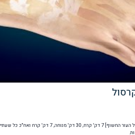
רסול
' קרח ואח"כ כל שעתיים 7 דק'.
ת.