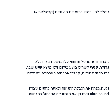
חיתות ושינויי כיוון מומלץ להשתמש בתומכים חיצוניים (קרסוליות או
 כדור חוזר מהסל ונחתתי על המשטח בצורה לא
דולה. פניתי לשר"פ בוצע צילום ולא נמצא שיש שבר,
פיה בקופת חולים, קבלתי אמבטית מערבולת ותרגילים
ה, מזהה את הגבלת התנועה ולאיזה כיוונים נוצרה
נוקשות. ואחר כך אני מתחיל בטיפול שכולל טכניקה ידנית מסוג deep friction massage בשילוב טיפול אלקטרו תראפי מסוג ultra sound וכמו כן אני חובש את הקרסול בחבישת