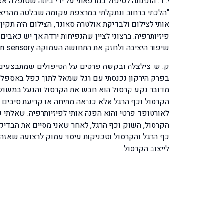
י. ד. הופנתה לטיפול במרפאתי על ידי ביתה שטופלה אצלי בעבר. י. ד. שהיא בת 69 שנים 
"הלכתי ברחוב ונתקלתי במרצפת עקומה שבלטה מהריצפ
אותי לצילום ולבדיקת אולטרה סאונד, הצילום היה תקי
פיזיותרפיה. ברצוני לציין שהנפיחות ירדה אך יש כאבי
שיפור היציבה ולחזק את התחושה העמוקה proprioception sensory בכדי למנוע נקעים חוזרים בעתיד.
בפרק הירקון נכנסתי עם רגל שמאל לתוך כפל באספלט
מדובר נקע קרסול הוא חבש את הקרסול והנעל במשולש 
הקרסול וכף הרגל אלא כנראה מתיחה או קריעת סיבים 
לאורטופד פרטי והוא הפנה אותי לפיזיותרפיה. שאלתי כ
הקרסול, השוק וכף הרגל, לאחר שאני מסיים את הבדיקה
כף הרגל והקרסול וטכניקות עיסוי עמוק לרצועה שאזה
לייצוב הקרסול.