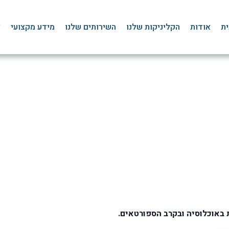
ית
אודות
הקליניקות שלנו
השירותים שלנו
מידע מקצועי
צ
: מדריך מקיף לטיפול, שיק
דף הבית
»
בלוג
»
פציעות ספורט
»
נקע בקרסול
 באוכלוסיה ובקרב הספורטאים.