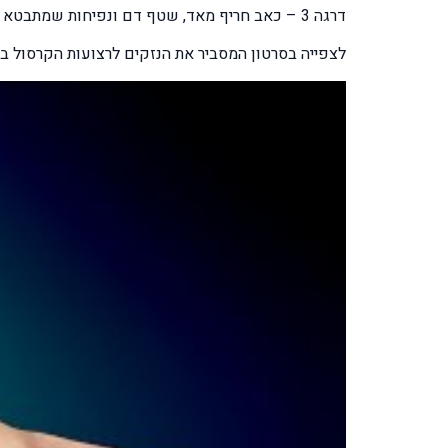
דרגה 3 – כאב חריף מאד, שטף דם ונפיחות שמתבטא באי יכולת להניעה את הקרסול ואי יכולת לדרוך.
לצפייה בסרטון המסביר את הנזקים לרצועות הקרסול בז