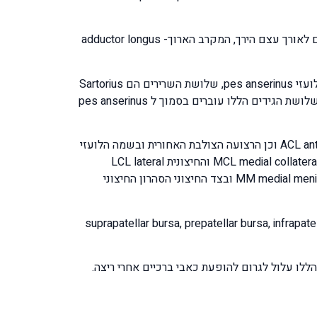
מהצד הפנימי של הירך נמצאת קבוצת השרירים המקרבים של הירך ובשמם הכולל adductor muscles of the thigh שמתחברים לאורך עצם הירך, המקרב הארוך- adductor longus
מהצד הפנימי קדמי של הברך בחלק התחתון של הברך מתחברים שלושה גידי שרירים שיוצרים מבנה בצורת רגל אווז ובשמה הלועזי pes anserinus, שלושת השרירים הם Sartorius
muscle, gracilis nucleus והגיד של השריר semitendinosus muscle שהוא כמצוין אחד השרירים של קבוצת מכופפי הברך. שלושת הגידים הללו עוברים בסמוך ל pes anserinus
המבנה הפנימי של מפרק הברך מורכב משתי רצועות צולבות הרצועה הצולבת הקדמית ובשמה הלועזי ACL anterior cruciate ligament וכן הרצועה הצולבת האחורית ובשמה הלועזי
PCL posterior cruciate ligament. משתי צידי הברך הפנימי והחיצוני נמצאות שתי הרצועות המייצבות הפנימית היא: MCL medial collateral ligament והחיצונית LCL lateral
collateral ligament. בתוך הברך בין המשטחים הסחוסיים של עצמות השוק והירך נמצאים הסהרון הפנימי ובשמו הלועזי MM medial meniscus ובצד החיצוני הסהרון החיצוני
וכן מפוזרות סביב הברך ארבע בורסות suprapatellar bursa, prepatellar bursa, infrapatellar bursa, pes anserinus
לו עלול לגרום להופעת כאבי ברכיים אחרי ריצה.