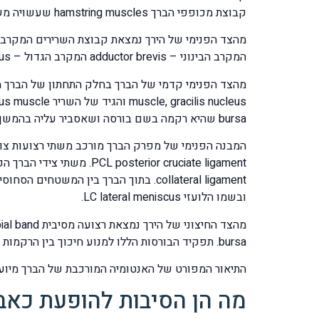
קבוצת מכופפי הברך hamstring muscles שעשויה משלושה שרירים מסיבים.
המקרב הבינוני – adductor brevis המקרב הגדול – adductor magnus והשריר הפנימי ביות הוא שריר הגרציליס -gracillis.
bursa שהיא רקמה בשם בורסה ושאסביר עליה בהמשך למאמר.
ובשמו הלועזי LC lateral meniscus.
bursa. תפקיד הבורסות הללו למנוע חיכוך בין הרקמות והן נוטות להיפגע ולפתח דלקות בעקבות מאמצים פיזיים קשים.
התיאור המפורט של האנטומיה המורכבת של הברך מיועד
מה הן הסיבות להופעת כאבי