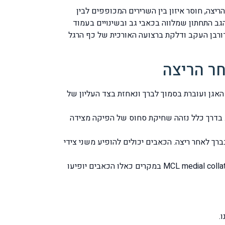
יצה, חוסר איזון בין השרירים המכופפים לבין
 הגב התחתון שמלווה בכאבי גב ובשינויים בעמוד
 דורבן העקב ודלקת ברצועה האורכית של כף הרגל
חר הריצה
זוהי רצועה צדית שמתחילה מעצם האגן ועוברת בסמוך לברך ונאחזת בצד העליון של
ובגיד הפיקה שמחבר בין שריר הארבע ראשי לבין עצם השוק TIBIA שמתחת לברך. בדרך כלל נזהה שחיקת סחוס של הפיקה מצידה
LC lateral meniscus הינם עוד גורם להופעת כאבים בברך לאחר ריצה. הכאבים יכולים להופיע משני צידי
קרעים מקרוסקופיים ודלקת ברצועות הברך החיצונית LCL lateral collateral ligament וברצועת הברך הפנימית MCL medial collateral ligament במקרים כאלו הכאבים יופיעו
.