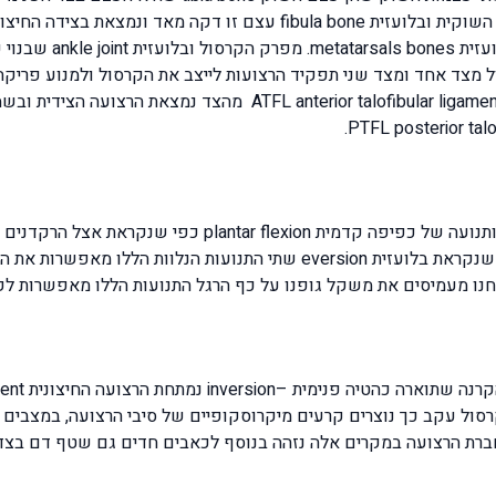
העצם השנייה היא העצם החיצונית ובשמה העברי עצם השוקית ובלועזית one
העליונה ה- alus bone
מצד אחד ומצד שני תפקיד הרצועות לייצב את הקרסול ולמנוע פריקה
תנועת הקרסול בכיוון של כפיפה אחורית dorsiflexion ותנועה 
ובלועזית inversion ותנועה קטנטונת של הטיה חיצונית שנקראת בלועזית version
חנו מעמיסים את משקל גופנו על כף הרגל התנועות הללו מאפשרות ל
PTFL posterior talofibular ligamen של הקרסול עקב כך נוצרים קרעים מיקרוסקופיים של סיבי
ת הרצועה במקרים אלה נזהה בנוסף לכאבים חדים גם שטף דם בצדו ה