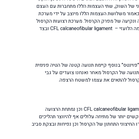
fibula b עצם זו דקה מאד ונמצאת בצידה החיצוני של השוק, שתי העצמות הללו מתחברות עם העצם
t של עצמות שורש כף הרגל ובלועזית metatarsals bones. מפרק הקרסול ובלועזית ankle joint שבנוי כאמור משלושת העצמות הללו מיוצב על ידי מערכת
 ונקיעה של מפרק הקרסול. מערכת רצועות הקרסול
מורכבת משלושת הרצועות הבאות: מלפנים רצועת ה- ATFL anterior talofibular ligament מהצד נמצאת הרצועה הצידית ובשמה הלועזי – CFL calcaneofibular ligament ובצד
של כפיפה קדמית plantar flexion כפי שנקראת אצל הרקדנים "פוינטס" בנוסף קיימת תנועה קטנה של הטיה פנימית
e שתי התנועות הנלוות הללו מאפשרות את התנועה של הקרסול מאחר ואנחנו צועדים על גבי
קרסול להתאים את עצמו למשטח הרצפה.
בזמן המעידה כאשר הקרסול מסתובב פנימה בתנועה הקרנה שתוארה כהטיה פנימית –inversion נמתחת הרצועה החיצונית CFL calcaneofibular ligament וכן נמתחת הרצועה
 הרצועה, במצבים קשים יותר של מתיחה עלולים אף להיווצר תהליכים
חיצוני התחתון של הקרסול וכן נפיחות ובצקת סביב