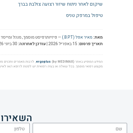
שיקום לאחר ניתוח שיזור רצועה צולבת בברך
טיפול במרפק טניס
מאת:
מאיר אפל (B.P.T.)
— פיזיותרפיסט מוסמך, מנהל ומייסד ר
תאריך פרסום:
15 באפריל 2026 |
עודכן לאחרונה:
30 ביוני 2026
המידע המופיע באתר
(by MEDIMAX)
ergoplus
, לרבות מאמרים ותכנים מקצ
מקצוע רפואי מוסמך. בכל שאלה או בעיה רפואית יש לפנות לרופא ו/או לאיש 
השאירו 