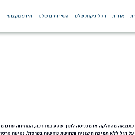
ית
אודות
הקליניקות שלנו
השירותים שלנו
מידע מקצועי
צ
יזוק הקרסול לאחר נקע: המ
דף הבית
»
בלוג
»
כף רגל, שוק וקרסול
»
תרגילים לחיזוק הקרסול לאחר נקע
 כתוצאה מהחלקה או מכניסה לתוך שקע במדרכה, המתיחה שנגרמה 
 על רגל ללא תמיכה חיצונית ותחושת נוקשות בקרסול. נקיעת קרסול 