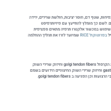
חות, שטף דם, חוסר יציבות, חולשת שרירים, ירידה
ם. לשם כך מומלץ להתייעץ עם פיזיותרפיסט
ובשימוש במכשור אלקטרו תרפיה מתאים ספציפית
יל
בפרוטוקול RICE
שמיועד לזרז את תהליך ההחלמה
הדגש על התרגילים הינו במספר מישורים: הגדלת טווחי תנועת הקרסול, שיפור התחושה העמוקה של הגופיפים שבתוך רצועות הקרסול golgi tendon fibers וחיזוק שרירי השוק
הקדמיים ובלועזית – tibialis anterior, חיזוק שרירי הקרסול האחוריים שנקראים שרירי התאומים ובלועזית gastrocnemius muscle וחיזוק שרירי השוק החיצוניים הידועים בשמם