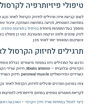
טיפולי פיזיותרפיה לקרסול
לשם קביעת איזה תרגילים לחיזוק הקרסול לאחר נקע נת
בתחושה השטחית, פגיעה בתחושה העמוקה, איבוד טווחי
מוסמך בעל התמחות מיוחדת
בטיפול בפציעות ספורט
.
לנזק שנגרם ולסוג הרקמה המעורבת. כמו כן מומלץ ב
והשיקום המאוחר יותר לאחר מכן.
תרגילים לחיזוק הקרסול ל
כשרירים הפירונאליים peroneal muscle. חיזוק השרירים ייתן מענה חלופי ליציבות הקרסול עקב הקרעים המקרוסקופיים בסיבי הרצועות וכן הפגיעה ב golgi tendon fibers.
צפו בסרטון המדגים
תרגילים לחיזוק הקרסול לאחר נקע
לקריאת מאמרים נוספים בתחום פיזיותרפיה לפציעות ס
כיצד לטפל במתיחת שריר הירך הקדמי – הארבעה ראש