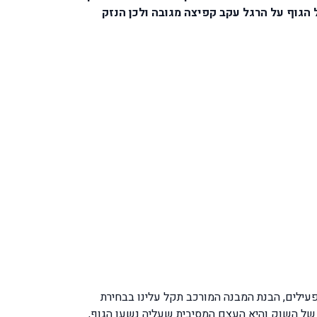
הגוף על הרגל עקב קפיצה מגובה ולכן הנזק
פעילים, הבנת המבנה המורכב תקל עלינו בבחירת
עצמות השוק שהן עצם השוק tibia bone שהיא העצם בצד הפנימי של השוק והיא העצם המסיבית שעליה נשען הגוף,