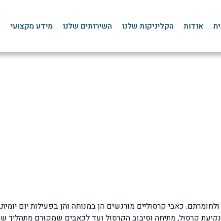
ית
אודות
הקליניקות שלנו
השירותים שלנו
מידע מקצועי
צ
חון מדויק, טיפול פיזיותר
דף הבית
»
בלוג
»
כף רגל, שוק וקרסול
»
איך לטפל בכאבים בקרסול?
חומרתם. כאבי קרסוליים מורגשים הן במנוחה והן בפעילות יום יומית, 
 נקיעת קרסול, מתיחה וסיבוב הקרסול ועד לכאבים שמקורם מתהליך שח