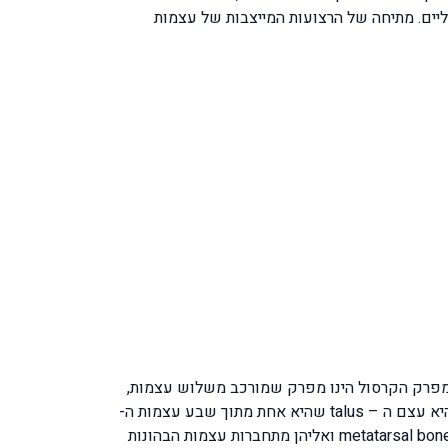
ם. מתיחה של הרצועות המייצבות של עצמות
. מפרק הקרסול הינו מפרק שמורכב משלוש עצמות,
העצם הפנימית היא עצם השוק tibia, העצם החיצונית היא השוקית fibula והעצם של כף הרגל שמתחברת עם מפרק הקרסול היא עצם ה – talus שהיא אחת מתוך שבע עצמות ה-
tarsal bones שהן עצמות שעובדות בהרמוניה האחת עם השנייה, אל העצמות הללו מתחברות עוד חמשת עצמות הגלילים – metatarsal bones ואליהן מתחברות עצמות הבהונות