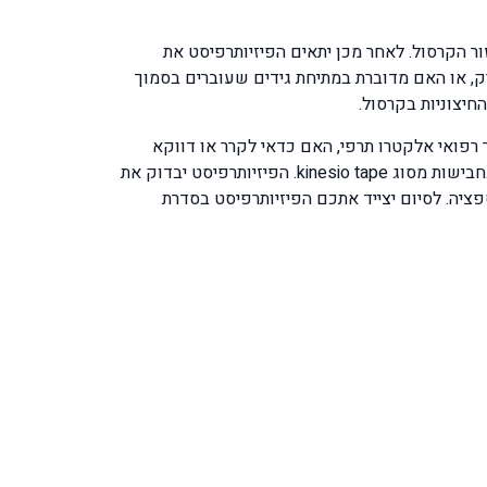
זור הקרסול. לאחר מכן יתאים הפיזיותרפיסט את
, או האם מדוברת במתיחת גידים שעוברים בסמוך
חיצוניות בקרסול.
רפואי אלקטרו תרפי, האם כדאי לקרר או דווקא
לחמם את האיבר הפצוע, האם צריך לייצבו בחבישה חיצונית או לעזור בהזרמת הנוזל התת עורי והנוזל הלימפתי בעזרת שימוש בחבישות מסוג kinesio tape. הפיזיותרפיסט יבדוק את
ל מייצבי הקרסול proprioceptive system בעזרת תרגילי פרופריוספציה. לסיום יצייד אתכם הפיזיותרפיסט בסדרת