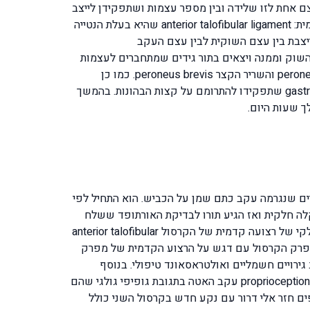
 חזקה שמתחברת בין עצם אחת לזו שלידה ובין מספר עצמות ושתפקידן לייצב
ולאפשר תנועה של עצם אחת מול השנייה. שלושת הרצועות החיצוניות שמייצבות ומונעות נקיעה של הקרסול הן הרצועה הקדמית: anterior talofibular ligament שהיא בעלת הנטייה
 נקיעה. הרצועה האחורית: posterior talofibular ligament וכן הרצועה שמייצבת בין עצם השוקית לבין עצם העקב
בונים את השוק וממנה ויצאים בתור גידים שמתחברים לעצמות
הקרסול וכף הרגל, השרירים האחראים והמשתתפים כמונעי הנקיעה הם קבות השרירים הפירונאליים: השריר הארוך peroneus longus והשריר הקצר peroneus brevis. כמו כן
קיימים השרירים שתפקידם לפשוט קדימה את הקרסול וכף הרגל tibialis anterior ומאחורנית נמצא שריר התאומים gastrocnemius שתפקידו להתרומם על קצות הבהונות. בהמשך
 שעות היום.
ופניים שנגרמה עקב כתם שמן על הכביש. הוא התחיל לפי
ה מנוחה, קרור, לחץ ולבסוף הגבהה של הקרסול למשך 48 שעות, הוא חש הקלה חלקית ואז הגיע תורו לבדיקת האורתופד ששלח
לביצוע צילום רנטגן והדמיית אולטראסאונד. האבחנה שהוא יצא איתה מהרופא היא נקע קרסול ankle sprain ומתיחה / קרע חלקי של רצועה קדמית של הקרסול anterior talofibular
ת של מפרק הקרסול עם דגש על הרצוע הקדמית של מפרק
deep transverse fricti לסיבי הרצועה הפגועה בשילוב גירויים חשמליים ואולטראסאונד טיפולי. בנוסף
התחיל דרור בסדרת תרגילים לחיזוק השרירים המייצבים של הקרסול ותרגול לשיפור התחושה העמוקה של הקרסול proprioception exercises עקב האטה בתגובת גופיפי גולגי שהם
ה חודשים נוספים חזר אלי דרור עם נקע חדש בקרסול השני כולל