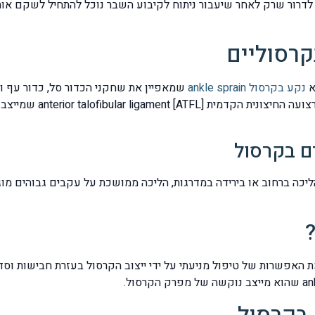
ן החיצוני lateral fibular fracture הסברתי לדרור שרק לאחר שיעבור ניתוח לקיבוע השבר נוכ
קרסוליים
א
נקע בקרסול ankle sprain
שמאפיין את שחקני הכדור סל, כדור עף ו
החיצונית האחורית t [CFL
ם בקרסול
ה ברחוב או בירידה במדרגות, הליכה ממושכת על עקבים גבוהים מוגז
ת האפשרות של טיפול מניעתי על ידי ייצוב הקרסול בעזרת חבישות וסד