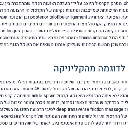
מקדימה שמורכבות מארבע עשר עצמות phalaxs bones. מפרק הקרסול מיוצב על ידי מערכת רצועות
הגדולה ביותר להיפצע להימתח או אף להיקרע בזמן
ירים שמפעילים ומייצבים את מפרק הקרסול מצדו החיצוני הינם שרירים מסיביים ש
בהמשכן חמשת הבהונות שעליהן אנחנו נושאים את משקל הגוף במהלך
 לדוגמה מהקליניקה
פר שהוא חווה כאבים בקרסול ימין כבר שלושה חודשים בעקבות נפילה מהא
המלצת האתר שלי בפרוטוקול RICE שכולל תחיל
 הגיע אלי ד. בבדיקה שערכתי מצאתי נפיחות, רגישות ניכרת וחוסר יציבו
טלו פיבולה. התחלתי לטפל בו בעזרת טכניקה ידנית מסוג on massage
שה העמוקה. לאחר 7 טיפולים נפרדנו ודרור חזר לפעילות גופנית אינטנסיבית. לאחר שלוש