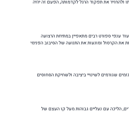
ל להתחיל לשקם אותו ולהחזיר את תפקוד הרגל לקדמותה, הפעם זה יהיה
עוד ענפי ספורט רבים מתאפיין במתיחת הרצועה
calcaneofibular ligamen] והרצועה החיצונית הקדמית anterior talofibular ligament [ATFL] שמייצבות את הקרסול ומונעות את התנועה של הסיבוב הפנימי
מים שגורמים לשינויי ביציבה ולשחיקת הסחוסים
ים, הליכה עם נעליים גבוהות מעל קו העצם של