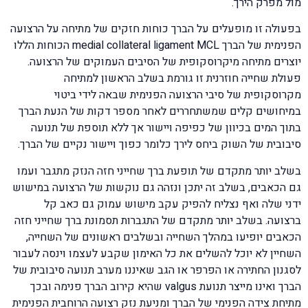
מול מפרק הירך.
בפעולה זו מופעלים על הברך כוחות חזקים של מתיחה על הרצועה
הפנימית של הברך medial collateral ligament MCL הכוחות הללו
יוצרים מתיחה מיקרוסקופית של הסיבים העמוקים של הרצועה.
פעולת שחייה חוזרנית זו גורמת בשלב הראשון למתיחה
מקרוסקופית של סיבי הרצועה הפנימית שבאה לידי ביטוי
במיחושים קלים שמשתחררים לאחר מספר דקות של הנעת הברך
בתוך המים בכיוון של כפיפה ויישור אך ללא תוספת של תנועה
סיבובית של השוק ביחס לירך כלומר כפוך ויישור נקיים של הברך.
בשלב יותר מתקדם של תופעת ברך שחייני חזה הנזק מתגבר ועמו
גם הכאבים, בשלב זה יתכן ונזהה גם נוקשות של הרצועה במישוש
ידני שלה ואף נצליח להפיק עקב מישוש עמוק גם כאב קל
ברצועה. בשלב יותר מתקדם של התגברות תסמונת ברך שחייני חזה
הכאבים יופיעו במהלך השחייה ובשלבים ראשונים של השחייה,
השחיין לא יוכל להשלים את כל האימון שקבע לעצמו וינסה לעבור
לסגנון החתירה או הפרפר או הגב שאיננו מערב תנועה סיבובית של
הברך ואינו מייצר תנועת valgus שהיא קירוב הברך פנימה ובכך
מתיחת צידה הפנימי של הברך ומניעת נזק רצועה הרוחבית הפנימית