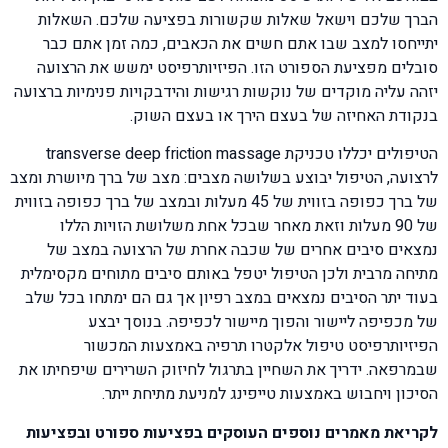
הברך שלכם וישאל שאלות שקשורות בפציעה שלכם. השאלות
יתייחסו למצב שבו אתם חשים את הכאבים, כמה זמן אתם כבר
סובלים מפציעת הספורט הזו. הפיזיותרפיסט ימשש את הרצועה
יזהה עליה מוקדים של נוקשות רגישות והידבקויות פנימיות ברצועה
בנקודת האחיזה של בעצם הירך או בעצם השוק.
הטיפולים יכללו טכניקת transverse deep friction massage
לרצועה, הטיפול יבוצע בשלושה מצבים: מצב של ברך מיושרת ומצב
של ברך כפופה בזווית של 45 מעלות ובמצב של ברך כפופה בזווית
של 90 מעלות וזאת מאחר שבכל אחת משלושת הזויות הללו
נמצאים סיבים אחרים של שכבה אחרת של הרצועה במצב של
מתיחה מרבית ולכן הטיפול יטפל באותם סיבים מתוחים מקסימלית
בעוד יתר הסיבים נמצאים במצב רפיון אך גם הם ימתחו בכל שלב
של מכפיפה ליישור והפוך מיישור לכפיפה. בנוסך יבצע
הפיזיותרפיסט טיפול אלקטרו תרפיה באמצעות המכשור
שבמרפאה. ידריך את השחיין בתרגול לחיזוק השרירים שיפחיתו את
הסיכון ויחבוש באמצעות טייפינג למניעת מתיחת ייתר.
לקריאת מאמרים נוספים העוסקים בפציעות ספורט ובפציעות