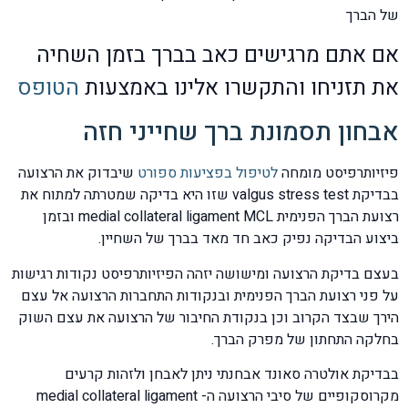
של הברך
אם אתם מרגישים כאב בברך בזמן השחיה
את תזניחו והתקשרו אלינו באמצעות
הטופס
אבחון תסמונת ברך שחייני חזה
פיזיותרפיסט מומחה
לטיפול בפציעות ספורט
שיבדוק את הרצועה
בבדיקת valgus stress test שזו היא בדיקה שמטרתה למתוח את
רצועת הברך הפנימית medial collateral ligament MCL ובזמן
ביצוע הבדיקה נפיק כאב חד מאד בברך של השחיין.
בעצם בדיקת הרצועה ומישושה יזהה הפיזיותרפיסט נקודות רגישות
על פני רצועת הברך הפנימית ובנקודות התחברות הרצועה אל עצם
הירך שבצד הקרוב וכן בנקודת החיבור של הרצועה את עצם השוק
בחלקה התחתון של מפרק הברך.
בבדיקת אולטרה סאונד אבחנתי ניתן לאבחן ולזהות קרעים
מקרוסקופיים של סיבי הרצועה ה- medial collateral ligament