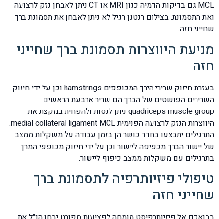
MCL גם בדיקות הדמיה כגון MRI או CT ניתן לאבחן נזק לרצועה
ואת התסמונת. בצילום רנטגן רגיל לא ניתן לאבחן את תסמונת ברך
שחייני חזה.
מניעת היווצרות תסמונת ברך שחייני
חזה
בעזרת חיזוק שרירי הירך המכופפים hamstrings וכן על ידי חיזוק
השרירים הפושטים של הברך הם שריר ארבעת הראשים
quadriceps muscle group ניתן לנסות ולהפחית במקצת את
היווצרות הנזק לרצועה הפנימית medial collateral ligament MCL.
התרגילים יתבצעו בחדר כושר הן בזמן עבודה על משקלות ממצב
של יישור הברך מכפיפה ליישור וכן על ידי חיזוק מכופפי המרך
בתרגילים עם משקלות ממצב כיפוף ליישור.
טיפולי פיזיותרפיה לתסמונת ברך
שחייני חזה
בבואכם אל פיזיותרפיסט מומחה לפציעות ספורט יבחן הנ"ל את