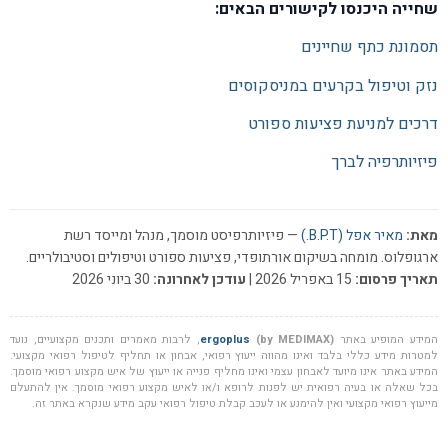
שחייה היכנסו לקישורים הבאים:
תסמונת כתף שחיינים
נזק וטיפול בקרעים במניסקוסים
דרכים למניעת פציעות ספורט
פיזיותרפיה לברך
מאת:
מאיר אפל (B.P.T.)
— פיזיותרפיסט מוסמך, מנהל ומייסד רשת
ארגופלוס. מומחה בשיקום אורתופדי, פציעות ספורט וטיפולים וסטיבולריים.
תאריך פרסום:
15 באפריל 2026 |
עודכן לאחרונה:
30 ביוני 2026
המידע המופיע באתר
(by MEDIMAX)
ergoplus
, לרבות מאמרים ותכנים מקצועיים, נועד
למטרות מידע כללי בלבד ואינו מהווה ייעוץ רפואי, אבחון או תחליף לטיפול רפואי מקצועי.
המידע באתר אינו מיועד לאבחון עצמי ואינו מחליף פנייה או ייעוץ של איש מקצוע רפואי מוסמך.
בכל שאלה או בעיה רפואית יש לפנות לרופא ו/או לאיש מקצוע רפואי מוסמך. אין להתעלם
מייעוץ רפואי מקצועי ואין להימנע או לעכב קבלת טיפול רפואי עקב מידע שנקרא באתר זה.