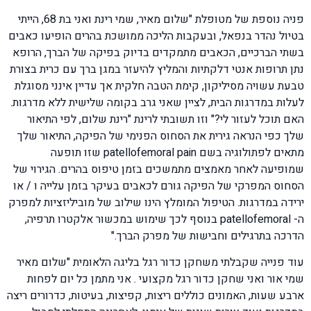
פניה נוספת של מטופלת "שלום מאיר, שמי רינת ואני בת 68, הייתי
בטיול נהדר בנפאל, ובעקבות הליכה ממושכת בהרים הופיעו כאבים
בשתי הברכיים, הכאבים מתמקדים בדיוק בפיקה של הברך, הרופא
נתן תרופות אנטי דלקתיות והמליץ להיעזר במגן ברך עם כרית בצורת
טבעת עשויה מסיליקון, קימת הטבה חלקית אך עדיין אינני מסוגלת
לעלות במדרגות הבית, לציין שאני גרב בקומה שלישית ללא מדרגות.
האם תוכל לעזור לי?" וזו תשובתי לרינת "רינת שלום, לפי התיאור
שלך כפי הנראה גירית את הסחוס הפנימי של הפיקה, התיאור שלך
מתאים לפתולוגיה בשם patellofemoral pain שזו תופעה
שמופיעה לאחר מאמצים מתמשכים בזמן טיפוס בהרים. הגירוי של
הסחוס המפרקי של הפיקה גורם לכאבים בעיקר בזמן עלייה ו / או
ירידה במדרגות. הטיפול המומלץ הינו שילוב של מוביליזציות למפרק
ה- patellofemoral בנוסף לכך שימוש במכשור אלקטרו תרפיה,
הדרכה בתרגילים וחבישות של מפרק הברך."
עוד פנייה שקבלתי משחקן כדור רגל בליגה הלאומית "שלום מאיר
שמי אור ואני שחקן כדור רגל מקצועי . אני מתמן כל יום לפחות
ארבע שעות, האמונים כוללים ריצות, קפיצות, בעיטות, כדרורים ריצה