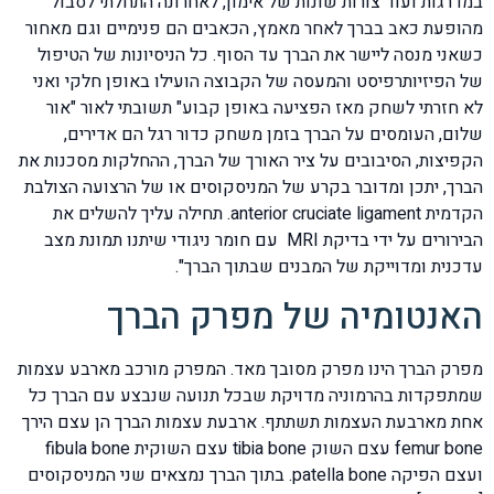
במדרגות ועוד צורות שונות של אימון, לאחרונה התחלתי לסבול
מהופעת כאב בברך לאחר מאמץ, הכאבים הם פנימיים וגם מאחור
כשאני מנסה ליישר את הברך עד הסוף. כל הניסיונות של הטיפול
של הפיזיותרפיסט והמעסה של הקבוצה הועילו באופן חלקי ואני
לא חזרתי לשחק מאז הפציעה באופן קבוע" תשובתי לאור "אור
שלום, העומסים על הברך בזמן משחק כדור רגל הם אדירים,
הקפיצות, הסיבובים על ציר האורך של הברך, ההחלקות מסכנות את
הברך, יתכן ומדובר בקרע של המניסקוסים או של הרצועה הצולבת
הקדמית anterior cruciate ligament. תחילה עליך להשלים את
הבירורים על ידי בדיקת MRI עם חומר ניגודי שיתנו תמונת מצב
עדכנית ומדוייקת של המבנים שבתוך הברך".
האנטומיה של מפרק הברך
מפרק הברך הינו מפרק מסובך מאד. המפרק מורכב מארבע עצמות
שמתפקדות בהרמוניה מדויקת שבכל תנועה שנבצע עם הברך כל
אחת מארבעת העצמות תשתתף. ארבעת עצמות הברך הן עצם הירך
femur bone עצם השוק tibia bone עצם השוקית fibula bone
ועצם הפיקה patella bone. בתוך הברך נמצאים שני המניסקוסים