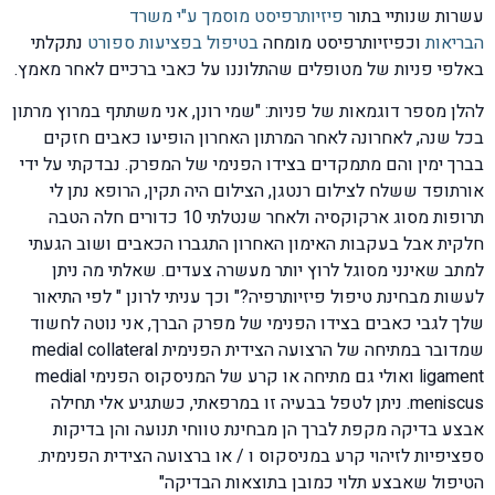
עשרות שנותיי בתור
פיזיותרפיסט מוסמך ע"י משרד
הבריאות
וכפיזיותרפיסט
מומחה
בטיפול בפציעות ספורט
נתקלתי
באלפי פניות של מטופלים שהתלוננו על כאבי ברכיים לאחר מאמץ.
להלן מספר דוגמאות של פניות: "שמי רונן, אני משתתף במרוץ מרתון
בכל שנה, לאחרונה לאחר המרתון האחרון הופיעו כאבים חזקים
בברך ימין והם מתמקדים בצידו הפנימי של המפרק. נבדקתי על ידי
אורתופד ששלח לצילום רנטגן, הצילום היה תקין, הרופא נתן לי
תרופות מסוג ארקוקסיה ולאחר שנטלתי 10 כדורים חלה הטבה
חלקית אבל בעקבות האימון האחרון התגברו הכאבים ושוב הגעתי
למתב שאינני מסוגל לרוץ יותר מעשרה צעדים. שאלתי מה ניתן
לעשות מבחינת טיפול פיזיותרפיה?" וכך עניתי לרונן " לפי התיאור
שלך לגבי כאבים בצידו הפנימי של מפרק הברך, אני נוטה לחשוד
שמדובר במתיחה של הרצועה הצידית הפנימית medial collateral
ligament ואולי גם מתיחה או קרע של המניסקוס הפנימי medial
meniscus. ניתן לטפל בבעיה זו במרפאתי, כשתגיע אלי תחילה
אבצע בדיקה מקפת לברך הן מבחינת טווחי תנועה והן בדיקות
ספציפיות לזיהוי קרע במניסקוס ו / או ברצועה הצידית הפנימית.
הטיפול שאבצע תלוי כמובן בתוצאות הבדיקה"