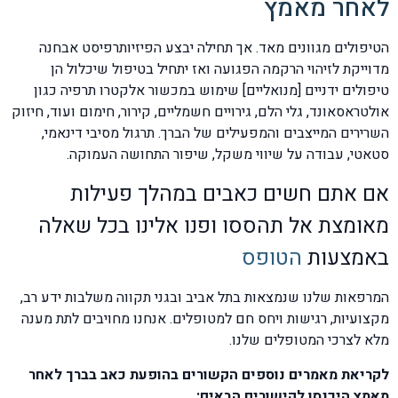
לאחר מאמץ
הטיפולים מגוונים מאד. אך תחילה יבצע הפיזיותרפיסט אבחנה
מדוייקת לזיהוי הרקמה הפגועה ואז יתחיל בטיפול שיכלול הן
טיפולים ידניים [מנואליים] שימוש במכשור אלקטרו תרפיה כגון
אולטראסאונד, גלי הלם, גירויים חשמליים, קירור, חימום ועוד, חיזוק
השרירים המייצבים והמפעילים של הברך. תרגול מסיבי דינאמי,
סטאטי, עבודה על שיווי משקל, שיפור התחושה העמוקה.
אם אתם חשים כאבים במהלך פעילות
מאומצת אל תהססו ופנו אלינו בכל שאלה
באמצעות
הטופס
המרפאות שלנו שנמצאות בתל אביב ובגני תקווה משלבות ידע רב,
מקצועיות, רגישות ויחס חם למטופלים. אנחנו מחויבים לתת מענה
מלא לצרכי המטופלים שלנו.
לקריאת מאמרים נוספים הקשורים בהופעת כאב בברך לאחר
מאמץ היכנסו לקישורים הבאים: