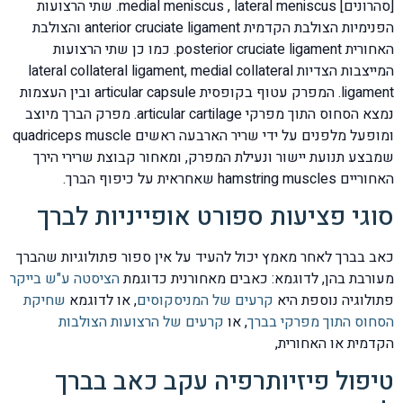
[סהרונים] medial meniscus , lateral meniscus. שתי הרצועות
הפנימיות הצולבת הקדמית anterior cruciate ligament והצולבת
האחורית posterior cruciate ligament. כמו כן שתי הרצועות
המייצבות הצדיות lateral collateral ligament, medial collateral
ligament. המפרק עטוף בקופסית articular capsule ובין העצמות
נמצא הסחוס התוך מפרקי articular cartilage. מפרק הברך מיוצב
ומופעל מלפנים על ידי שריר הארבעה ראשים quadriceps muscle
שמבצע תנועת יישור ונעילת המפרק, ומאחור קבוצת שרירי הירך
האחוריים hamstring muscles שאחראית על כיפוף הברך.
סוגי פציעות ספורט אופייניות לברך
כאב בברך לאחר מאמץ יכול להעיד על אין ספור פתולוגיות שהברך
מעורבת בהן, לדוגמא: כאבים מאחורנית כדוגמת
הציסטה ע"ש בייקר
פתולוגיה נוספת היא
קרעים של המניסקוסים
, או לדוגמא
שחיקת
הסחוס התוך מפרקי בברך
, או
קרעים של הרצועות הצולבות
הקדמית או האחורית,
טיפול פיזיותרפיה עקב כאב בברך