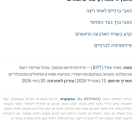
כאבי ברכיים לאחר ריצה
כאבי ברך בצד הפנימי
קרע בשריר הארבעה הראשים
פיזיותרפיה לברכיים
מאת:
מאיר אפל (B.P.T.)
— פיזיותרפיסט מוסמך, מנהל ומייסד רשת
ארגופלוס. מומחה בשיקום אורתופדי, פציעות ספורט וטיפולים וסטיבולריים.
תאריך פרסום:
15 באפריל 2026 |
עודכן לאחרונה:
30 ביוני 2026
המידע המופיע באתר
(by MEDIMAX)
ergoplus
, לרבות מאמרים ותכנים מקצועיים, נועד
למטרות מידע כללי בלבד ואינו מהווה ייעוץ רפואי, אבחון או תחליף לטיפול רפואי מקצועי.
המידע באתר אינו מיועד לאבחון עצמי ואינו מחליף פנייה או ייעוץ של איש מקצוע רפואי מוסמך.
בכל שאלה או בעיה רפואית יש לפנות לרופא ו/או לאיש מקצוע רפואי מוסמך. אין להתעלם
מייעוץ רפואי מקצועי ואין להימנע או לעכב קבלת טיפול רפואי עקב מידע שנקרא באתר זה.