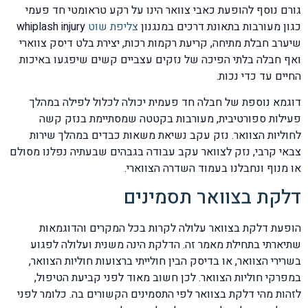
גורם נוסף להופעת כאבי צוואר הינו על רקע טראומטי חד פעמי
כגון מעורבות בתאונת דרכים במנגנון
צליפת שוט
whiplash injury
שיערב חבלת מתיחה, קריעת רקמות רכות, יצירת בלט דיסק צווארי
ואף חבלה בלתי הפיכה של נזקים עצביים קשים שיפגעו באיכות
החיים עד כדי נכות.
דוגמא נוספת של חבלה חד פעמית יכולה לכלול לפילה במהלך
פעילות ספורטיבית, מעורבות בקטטה שמסתיימת בנזק קשה
לחוליות הצוואר. נזק עקב נשיאת משאות כבדים במהלך שירות
צבאי קרבי, נזק לצוואר עקב עבודה בגבהים שבעתיה נפלנו מסולם
או מנוף ונחבלנו בעמוד השדרה הצווארי.
דלקת בצוואר תסמינים
הופעת דלקת בצוואר עלולה לקרות בכל המקרים והדוגמאות
שתיארתי בתחילת מאמר זה. הדלקת הינה משנית ועלולה לפגוע
בשרירי הצוואר, או בדיסק הבין חולייתי ברצועות חוליות הצוואר,
במפרקי חוליות הצוואר. לכן חשוב מאוד לפני קביעת הטיפול,
לזהות מהי דלקת בצוואר לפי התסמינים הקשורים בה. כלומר לפני