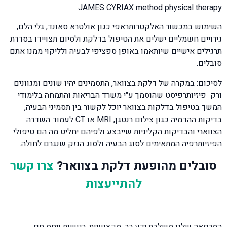
JAMES CYRIAX method physical therapy
השימוש במכשור האלקטרותראפי כגון אולטרא סאונד, גלי הלם,
גירויים חשמליים ישלים את הטיפול בדלקת ולסיום תצויידו בסדרת
תרגילים אישיים שיותאמו באופן ספציפי לבעיה ולליקוי ממנו אתם
סובלים.
לסיכום: במקרה של דלקת בצוואר, התסמינים יהיו שונים ומגוונים
ורק פיזיותרפיסט שהוסמך ע"י משרד הבריאות והתמחה בלימודי
המשך בטיפול בדלקות בצוואר יוכל לקשור בין תסמיני הבעיה,
בדיקות ההדמיה כגון צילום רנטגן, MRI או CT לעמוד השדרה
הצווארי והבדיקות הקליניות שייבצע ולפיהם יחליט מה הם טיפולי
הפיזיותרפיה המתאימים לסוג הבעיה ולסוג הנזק שנגרם לחולה.
סובלים מהופעת דלקת בצוואר?
צרו קשר
להתייעצות