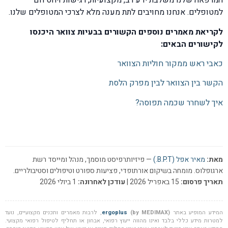
המרפאה שלנו משלבת ידע רב, מקצועיות, רגישות ויחס חם
למטופלים. אנחנו מחויבים לתת מענה מלא לצרכי המטופלים שלנו.
לקריאת מאמרים נוספים הקשורים בבעיות צוואר היכנסו
לקישורים הבאים:
כאבי ראש ממקור חוליות הצוואר
הקשר בין הצוואר לבין מפרק הלסת
איך לשחרר שכמה תפוסה?
מאת:
מאיר אפל (B.P.T.)
— פיזיותרפיסט מוסמך, מנהל ומייסד רשת
ארגופלוס. מומחה בשיקום אורתופדי, פציעות ספורט וטיפולים וסטיבולריים.
תאריך פרסום:
15 באפריל 2026 |
עודכן לאחרונה:
1 ביולי 2026
המידע המופיע באתר
(by MEDIMAX)
ergoplus
, לרבות מאמרים ותכנים מקצועיים, נועד
למטרות מידע כללי בלבד ואינו מהווה ייעוץ רפואי, אבחון או תחליף לטיפול רפואי מקצועי.