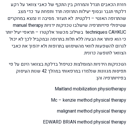
חזרת הכאבים תגדל והמרחק בין התקף של כאבי צוואר על רקע
דלקתי תגבר ובסוף יעילות התרופה תרד ותפחת עד כדי מצב
שהתרופה האנטי – דלקטית לא תעזור. מסיבה זו נמצא במחקרים
שטיפולי פיזיותרפיה שישלבו טכניקות ידניות manual therapy
techniques CAHKUC בשילוב מכשור אלקטרו – תראפי יעיל יותר
כי הוא פותר את הבעיה ללא תלות בתרופה ובמקביל לכך לא יכול
לגרום להשפעות לוואי מהשימוש בתרופות ולא יהפוך את כאבי
הצוואר לתופעה כרונית.
הטכניקות הידניות המומלצות כטיפול בדלקת בצוואר הינם על פי
תפיסות מגוונות שנלמדו במרפאותי במהלך 42 שנות העיסוק
בפיזיותרפיה והן:
Maitland mobilization physiotherapy
Mc – kenzie method physical therapy
malignant method physical therapy
EDWARD BRIAN method physical therapy