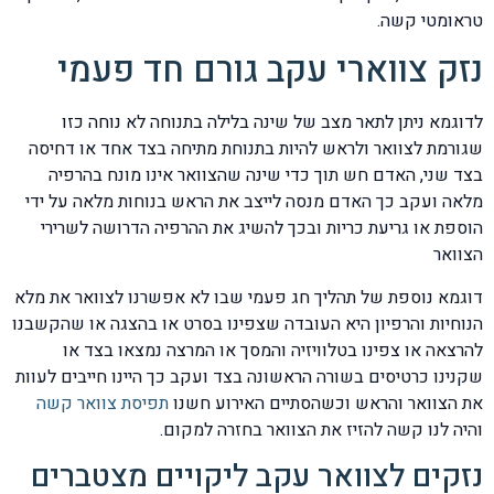
טראומטי קשה.
נזק צווארי עקב גורם חד פעמי
לדוגמא ניתן לתאר מצב של שינה בלילה בתנוחה לא נוחה כזו
שגורמת לצוואר ולראש להיות בתנוחת מתיחה בצד אחד או דחיסה
בצד שני, האדם חש תוך כדי שינה שהצוואר אינו מונח בהרפיה
מלאה ועקב כך האדם מנסה לייצב את הראש בנוחות מלאה על ידי
הוספת או גריעת כריות ובכך להשיג את ההרפיה הדרושה לשרירי
הצוואר
דוגמא נוספת של תהליך חג פעמי שבו לא אפשרנו לצוואר את מלא
הנוחיות והרפיון היא העובדה שצפינו בסרט או בהצגה או שהקשבנו
להרצאה או צפינו בטלוויזיה והמסך או המרצה נמצאו בצד או
שקנינו כרטיסים בשורה הראשונה בצד ועקב כך היינו חייבים לעוות
את הצוואר והראש וכשהסתיים האירוע חשנו
תפיסת צוואר קשה
והיה לנו קשה להזיז את הצוואר בחזרה למקום.
נזקים לצוואר עקב ליקויים מצטברים