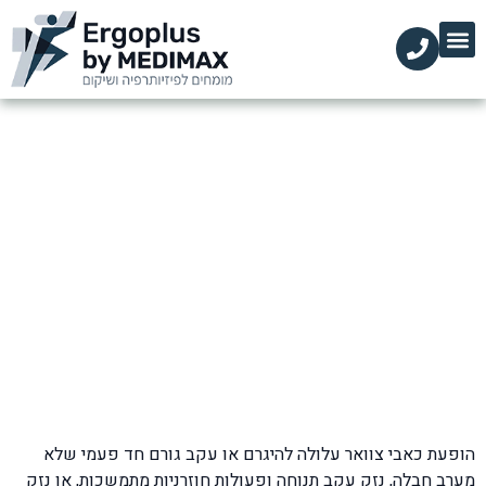
הקליניקות שלנו
השירותים שלנו
עמוד הבית
מידע מקצועי
דלקת בצוואר: תסמינים, גורמים
וטיפולי פיזיותרפיה
דף הבית
»
בלוג
»
כאבי צוואר
»
דלקת בצוואר – תסמינים
הופעת כאבי צוואר עלולה להיגרם או עקב גורם חד פעמי שלא
מערב חבלה, נזק עקב תנוחה ופעולות חוזרניות מתמשכות, או נזק