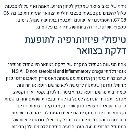
זיהוי של כאב צוואר שמקרין לכיוון הזרוע, האמה ואף על לאצבעות
עלול להיגרם עקב בעיה בעצבי חוליות הצוואר התחתונות בגובה C6
C7 C8. התסמינים יהיו שונים ויתבטאו בתחושת נימול, זרמים,
עקצוץ, שריפה, ירידה בתחושה, ירידה ברפלקסים.
טיפולי פיזיותרפיה לתופעת
דלקת בצוואר
אחת הגישות בטיפול במקרה של דלקת בצוואר היו טיפול תרופתי
אנטי דלקתי N.S.A.I.D non steroidal anti inflammatory drugs
שהמוכרות בינהן הן תרופות ממשפחת האספירין והאיבופרופן כגון
אדוויל, נורופן שניתנות לרכישה ללא מרשם רופא או תרופות
שמחייבות מרשם רופא כגון אביטרן, וולטרן, נקסין, ארקוקסיה,
אטופן. תפקיד התרופה לטפל בדלקת ובבצקת שהתפתחה ברקמות
הרכות שבאזור הצוואר כגון שרירים, מפרקים, רצועות, גידים
וקפסולות. כיום החוקרים הרפואיים הגיעו לכדי הבנה כי שימוש
בתדירות גבוהה בתרופות נוגדות דלקת כאילו גורמות לתלות של
המטופל בתרופות ועם הזמן הבעיה הופכת לכרונית ולכן תדירות