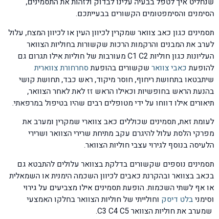
שנחליט איך לטפל בבעיה עלינו לבדוק ולזהות את התסמינים,
הסימנים והסימפטומים הקשורים בבעייתכם.
תסמינים כגון כאב צוואר שמקרין לכיוון העין או לכיוון המצח, עלול
לערב את המבנים והרקמות הרכות שקשורות בחוליות הצוואר
העליונות כגון חוליות C1 C2 מעורבות של חוליות אילו תגרום גם
להופעת
כאבי צוואר
שקשורים בהופעת
סחרחורת צווארית
שיתבטאו בתחושת ריחוף, חוסר מיקוד, ראש כבד, תחושת קושי
בהנעת הראש בחופשיות וכאילו הראש זז לאת לאחר הצוואר,
תיאורים אילו דווחו על ידי מטופלים רבים שהיו בטיפול במרפאתי.
לעומת זאת, תסמינים שכוללים כאב צווארי שמקרין ומערב את
מפרקי הלסת עלול להיגרם עקב מתיחת שרירי הצוואר ושרירי
הלעיסה בנוסף לגירוי עצבי חוליות הצוואר.
תסמינים נוספים שקשורים בדלקת בצוואר עלולים להתבטא גם
בכאב בצוואר ובהקרנת כאבים לכיוון השכמה הימנית או השמאלית
או אף לשתי השכמות. הופעת תסמינים אילו מצביעים על גירוי
וסימני
בלט דיסק
וחולייתי של חוליות הצוואר בחלקו האמצעי
שמערב את חוליות הצוואר C3 C4 C5.