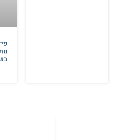
פיז
מתי
בש