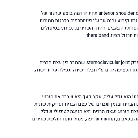
ש. ש. סיפר לי על פציעה שנגרמה מחבלה ישירה בעת נפילה הוא הופנה למר"מ ונמצא שסובל מפריקת כתף קדמית anterior shoulder dislocation תחת הרדמה בוצע שחזור של
ת קיבוע ובנמשך ע"י פיזיותרפיה בדרגות חמורות
פחתת הכאבים, חיזוק השרירים. נעזרתי בטיפולים
ד. ק. גם הוא היה מעורב בפציעת סקי, הוא החליק על הסנוובורד נתקע בגוש קרח, החליק ובלם על החזה. עקב כך פרק את מפרק sternoclavicular joint שמחבר בין עצם הבריח
 הפציעה יגרם ע"י חבלה ישירה ונפילה על יד ישרה.
תו הוא נפל עליה, עקב כעך היא שברה את הזרוע
brac מכיוון שעצבי הידיים עוברים מתחת לעצם הבריח ובזמן שברים של עצם הבריח ופריקות שונות
עצם הזרוע ועצם הבריח. היא הגיעה לטיפולי שכלל
 בכאבים, תחושת שריפה, נימול נותרו חולשת שרירים