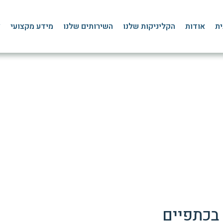
ית
אודות
הקליניקות שלנו
השירותים שלנו
מידע מקצועי
צ
 ובעיות כתף: טיפול מקצו
דף הבית
»
בלוג
»
פציעות ספורט
»
פיזיותרפיה חבלות בחגורת הכתפיים
 בכתפיים