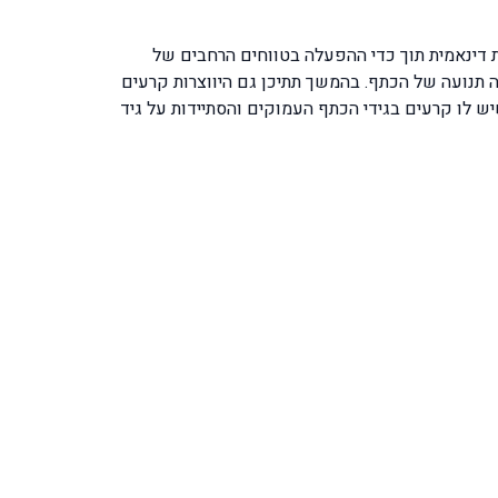
ות דינאמית תוך כדי ההפעלה בטווחים הרחבים של
ה תנועה של הכתף. בהמשך תתיכן גם היווצרות קרעים
ולעטיפתו. י. ג. ביצע בדיקת אולטראסאונד לגידי הכתף shoulder tendonitis ultrasound ונמצא שיש לו קרעים בגידי הכתף העמוקים והסתיידות על גיד