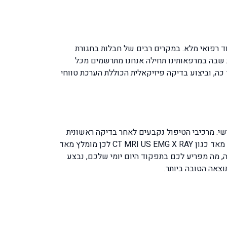
ד רפואי מלא. במקרים רבים של חבלות בחגורת
ת שבה במרפאותינו תחילה אנחנו מתרשמים מכל
ול על הפציעה והטיפולים שבוצעו עד כה, וביצוע בדיקה פיזיקאלית הכוללת הערכת טווחי
י. מרכיבי הטיפול נקבעים לאחר בדיקה ראשונית
שבה במרפאותינו תחילה אנחנו מתרשמים מכל הבדיקות שביצע המטופל תרם הגיעו אלינו. לכן הבדיקות שבצעתן חשובות לנו מאד כגון CT MRI US EMG X RAY לכן מומלץ מאד
 מה מפריע לכם בתפקוד היום יומי שלכם, נבצע
צאה הטובה ביותר.