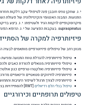
פיזיותרפיה לאחר דלקות של גידי 
י. ג. שחקן טניס חובבן פנה לטיפולי עקב דלקות חוזר
התנועות. המבנה האנטומי והקינזיולוגיה של פעולת הש
supraspinatus. בעקבות הפציעה של י. ג. הרופא הפנה אותו לטיפול בגלי הלם להסתיידות וטיפול פזיותרפיה לדלקות .
פיזיותרפיה למקרה של הסתיידו
מגוון רחב של טיפולים פיזיוטרפיים מותאמים לבעיה ה
טיפול פיזיותרפיה להגדלת טווח התנועה ומניעת 
טיפולי פיזיותרפיה מנואלים להורדת כאבים ול
טיפולי פיזיותרפיה ואלקטרו-טרפיים כגון אולטרא
פיזיותרפיה לחיזוקים סטאטיים ודינאמיים מדורגים ל
פיזיותרפיה לצורך תרגול לשיפור היציבות והת
טיפול בגלי הלם רדיאלים
[RWT] להסתיידויות בגידי הכתף ובבורסות הכתף
טיפולים תרופתיים וכירורגיים