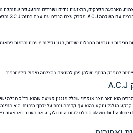
מות, מארבעה מפרקים, מרצועות גידים ושרירים וממעטפת שתומכת ומ
 חריפות שנגרמות מחבלות ישירות, כגון נפילות ישירות והרמות פתאו
ניות למפרק הכתף ושלהן ניתן להתאים בהצלחה טיפול פיזיותרפיה:
A
הבריח הוא תאר מצב אופייני שכלל מנגנון פציעה שהוא בד"כ חבלה ישירה
קע הגלגל נתקע בהוא עף קדימה ונחת על יכתף הימנית. הוא הופנה למ
והאבחנה היתה: שבר פריקה של עצם הבריח clavicular fracture dislocation הוחלט 
ת ואחורית