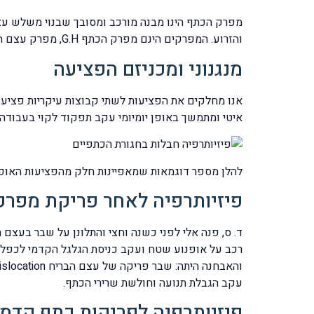
מפרק הכתף הינו מבנה מורכב ומסובך שבנוי משלש עצ
והזרוע. המפרקים הינם מפרק הכתף G.H, מפרק עצם הבריח עם השכמה A.C.J, מפרק עצם הבריח עם עצם החזה: S.C.J ומפרק עצם השכמה עם בית החזה S.T.
מנגנוני ומכניזם הפציעה
אנו מחלקים את הפציעות לשתי קבוצות עיקריות פציעות
איטי ומתמשך באופן יומיומי עקב תפקוד לקוי בעבודה.
להלן מספר דוגמאות שמאפיינות חלק מהפציעות האופיי
פיזיותרפיה לאחר פריקת מפרק .C.J
ד. ס, פנה אלי לפני כשנה וחצי והתלונן על שבר בעצם 
רכב על אופנוע שטח ועקב כניסת הגלגל הקדמי לכפל קר
עקב הגבלת תנועה וחולשת שרירי הכתף.
פיזיותרפיה לפריקות כתף קדמי