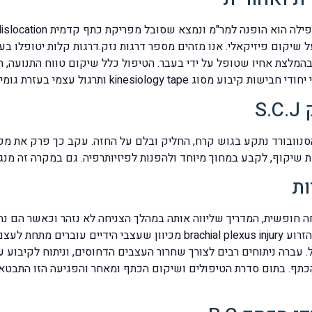
יקום פיזיקאלי. אנו מזהים מספר דרגות נזק.דרגות קלות יטופלו בעזר
בהמלצת אחיו שטופל על ידי בעבר. הטיפול כלל שיקום טווח התנועה, ה
רגול עצמי בעזרת גומיות תרגול מסוג thera band.
S
יקוף, לקבע במחוך מיוחד ולהפנות לפיזיותרפיה. גם במקרה זה מנגנון
ות
ה חופשית, המדריך שליווה אותה במהלך הצניחה לא נזהר וכאשר הם נח
ועצם הבריח. כתוצאה מכך נפגעה אצלה מקלעת עצבי הזרוע hial plexus injury
. עברה ניתוחים רבים לצורך שחרור העצבים הדחוסים, וניתוח לקיבוע 
הכתף. בתום סדרת הטיפולים ושיקום הכתף ומאחר והפגיעה הזו התבטאה