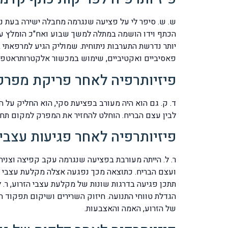
הכתף וידו הושמה במתלה למשך שבוע ואח"כ הומלץ על ש
יותר נדרשת התערבות ניתוחית. שמוליק הגיע למרפאתי 
פאסיביים ואקטיביים, שימוש במכשור אלקטרותראטפי יחודי חבישות קיבוע מסוג kinesiology tape ות
פיזיותרפיה לאחר פריקת מפרק .C.J
לבין עצם הבריח. הוחלט להחזיר את המפרק למקום תחת ש
פיזיותרפיה לאחר פגיעות עצבי
ר. ל. הייתה מעורבת בפציעה שנגרמה עקב קפיצה וצניח
תתכן פגיעה בדרגות שונות של מקלעת עצבי הזרוע, ר. ל
הגדלת טווחי התנועה. חיזוק השרירים ושיקום תפקוד 
של הזרוע, האמה והאצבעות.