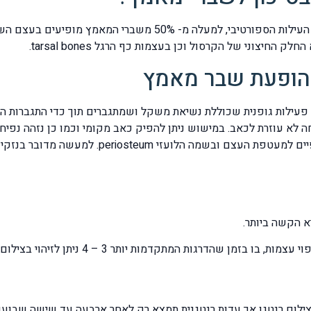
הופעת שבר מאמץ
פעילות גופנית שכוללת נשיאת משקל ושמתגברים תוך כדי התגברות ה
 לא עוזרת לכאב. במישוש ניתן להפיק כאב מקומי וכמו כן נזהה נפי
מדובר בנזקים חוזרניים ובשמם הלועזי repetitive stress injury.