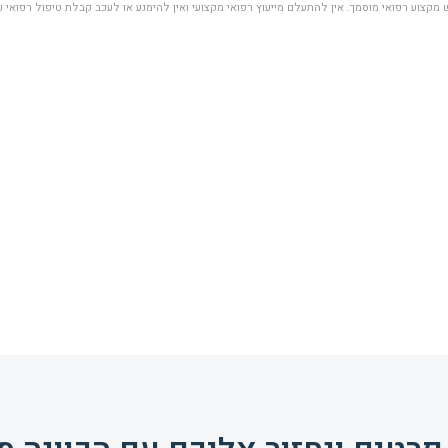
מקצוע רפואי מוסמך. אין להתעלם מייעוץ רפואי מקצועי ואין להימנע או לעכב קבלת טיפול רפואי 