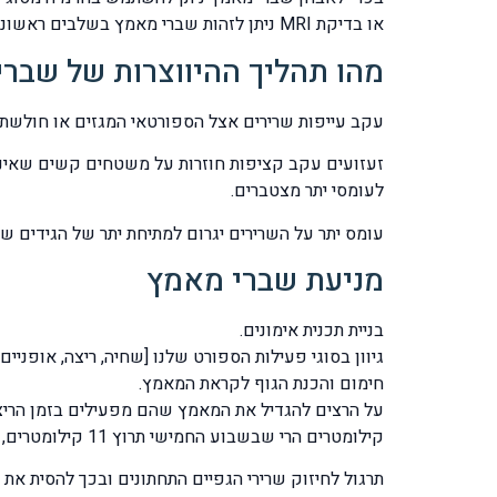
או בדיקת MRI ניתן לזהות שברי מאמץ בשלבים ראשוניים יותר.
מהו תהליך ההיווצרות של שבר
עקב עייפות שרירים אצל הספורטאי המגזים או חולשת
זעזועים עקב קציפות חוזרות על משטחים קשים שאינם 
לעומסי יתר מצטברים.
עומס יתר על השרירים יגרום למתיחת יתר של הגידים 
מניעת שברי מאמץ
בניית תכנית אימונים.
גיוון בסוגי פעילות הספורט שלנו [שחיה, ריצה, אופניים, 
חימום והכנת הגוף לקראת המאמץ.
קילומטרים הרי שבשבוע החמישי תרוץ 11 קילומטרים, בדרך זו נאפשר לעצמות הגפיים התחתונים להסתגל בהדרגה לעומס שמופעל עליהם.
תרגול לחיזוק שרירי הגפיים התחתונים ובכך להסית את