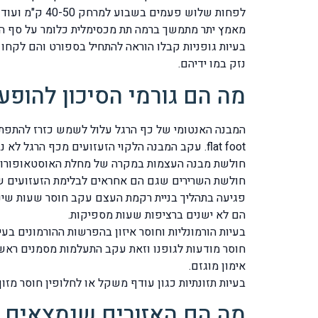
לפחות שלוש 
מאמץ יתר מתמשך ברמה תת מכסימלית כלומר על סף הנ
בעיות גופניות קבלו הוראה להתחיל בספורט והם לקחו
נזק במו ידיהם.
מה הם גורמי הסיכון להופ
flat foot. עקב המבנה הלקוי הזעזועים מכף הרגל לא נבלמים ועוברים לעצמות כף הרגל והשוק .
חולשת מבנה העצמות במקרה של מחלת האוסטאופורוזי
חולשת השרירים שגם הם אחראים לבלימת הזעזועים ש
הם לא ישנים ברציפות שעות מספיקות.
בעיות הורמונליות וחוסר איזון בהפרשות ההורמונים בע
חוסר מודעות לגופנו וזאת עקב התעלמות מסמנים ראש
אימון מוגזם.
בעיות תזונתיות כגון עודף משקל או לחלופין חוסר מזון עשיר בוויטמין D ומחסור בקלציום ש
מה הם האזורים שנמצאים ב