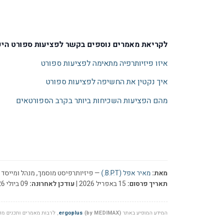
לקריאת מאמרים נוספים בקשר לפציעות ספורט היכ
איזו פיזיותרפיה מתאימה לפציעות ספורט
איך נקטין את החשיפה לפציעות ספורט
מהם הפציעות השכיחות ביותר בקרב הספורטאים
מאת:
מאיר אפל (B.P.T.)
— פיזיותרפיסט מוסמך, מנהל ומייסד ר
תאריך פרסום:
15 באפריל 2026 |
עודכן לאחרונה:
09 ביולי 2026
המידע המופיע באתר
(by MEDIMAX)
ergoplus
, לרבות מאמרים ותכנים מקצ