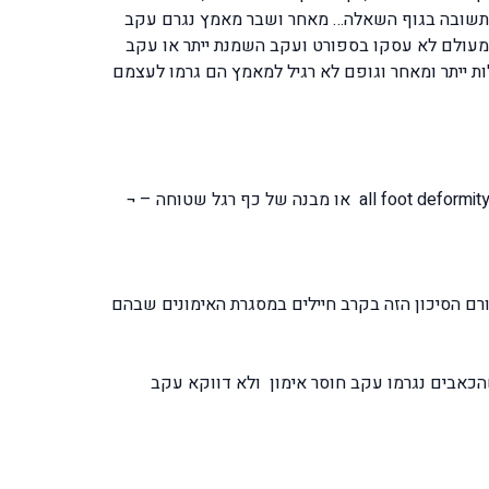
בא". והנה לכם התשובה בגוף השאלה… מאחר ושבר מאמץ נגרם עקב
מעולם לא עסקו בספורט ועקב השמנת ייתר או עקב
ת ייתר ומאחר וגופם לא רגיל למאמץ הם גרמו לעצמם
המבנה האנטומי של כף הרגל עלול לשמש כזרז להתפתחות שברי מאמץ ברגלים, כלומר מבנה של כף רגלך בעלת קשת גבוהה all foot deformity או מבנה של כף רגל שטוחה – ¬
עד 8 שעות ברציפות, גם כאן ניתן לזהות את גורם הסיכון הזה בקרב חיילים במסגרת האימונים שבהם
כאבים נגרמו עקב חוסר אימון ולא דווקא עקב