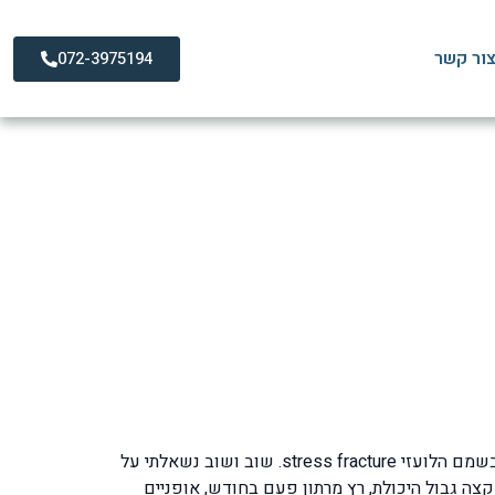
ור קשר
072-3975194
פול המומלץ
במהלך עשרות שנות עבודתי כפיזיותרפיסט מומחה בטיפול בפציעות ספורט נחשפתי למאות מקרים שאובחנו כשברי מאמץ ובשמם הלועזי stress fracture. שוב ושוב נשאלתי על
צה גבול היכולת, רץ מרתון פעם בחודש, אופניים