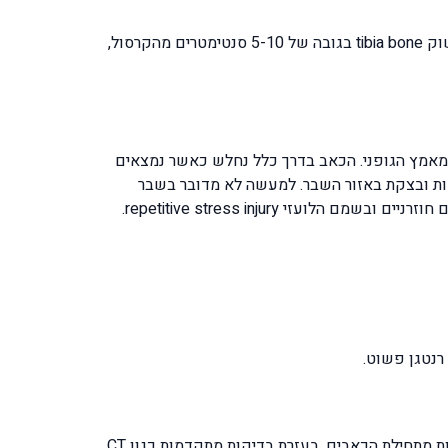
הגפיים התחתונים סופגים את רוב המאמץ והלחץ בזמן העילות הספורטיבי, למעלה מ- 50% משברי המאמץ מופיעים בעצם השוק tibia bone בגובה של 5-10 סנטימטרים מהקרסול,
מאמץ הגופני. הכאב בדרך כלל נחלש כאשר נמצאים
חות ובצקת באזור השבר. למעשה לא מדובר בשבר
בכדי לאבחן שברי מאמץ ניתן להשתמש בהדמיה מסוג צילום רנטגן אך עדות רנטגנית תמצא רק לאחר ארבעה עד שישה שבועות מתחילת הכאבים. בעזרת בדיקות מתקדמות כגון CT