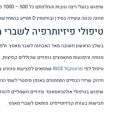
שימוש בנעלי ריצה טובות והחלפתם כל 500 – 1000 קילומטרים ואם יש צורך גם במדרסים איכותיים בהתאמה אישית.
תזונה נכונה עשירה בסידן ובוויטמין D תסייע בהתחדשות נכונה של תאי העצם.
טיפולי פיזיותרפיה לשברי 
בשלב הראשון חשובה מאד האבחנה לשבר מאמץ. ולפי ה
מנוחה והימנעות ממאמצים גופניים שכוללים קפיצות, 
טיפול לפי
פרוטוקול RICE
שמתאים לפציעות ספורט בכ
חיזוק שרירי הגפיים התחתונים באופן סימטרי לשתי הר
שימוש בטיפולי אולטראסאונד וגירויים חשמליים להורד
חבישות בעזרת קניזיוטייפינג מותאם לשברי מאמץ.