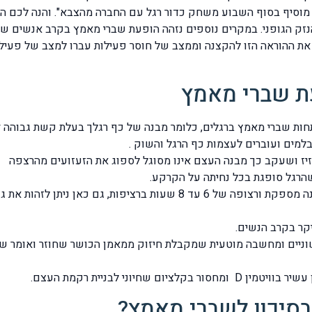
פעמים בשבוע למרחק 40-50 ק"מ ועוד מוסיף בסוף השבוע משחק כדור רגל עם החברה מהצ
זק הגופני. במקרים נוספים נזהה הופעת שברי מאמץ בקרב אנשים ש
 את ההוראה הזו להקצנה וממצב של חוסר פעילות עברו למצב של פעילו
עת שברי מאמץ
ז ושעקב כך מבנה העצם אינו מסוגל לספוג את הזעזועים מהרצפה
הרגל סופגת בכל נחיתה על הקרקע.
פגיעה בתהליך בניית רקמת העצם עקב חוסר שעות שינה מספקת ורצופה של 6 
יקר בקרב הנשים.
וניים ומחשבה מוטעית שמקבלת חיזוק ממאמן הכושר שחוזר ואומר שה
חיוני לבניית רקמת העצם.
סיכון לשברי מאמץ?