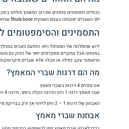
יתר השברים יאובחנו בעצם השוקית fibula bone שהיא החלק החיצוני של הקרסול וכן בעצמות כף הרגל tarsal bones.
התסמינים והסימפטומים ל
ידוע שהתלונה של המטופל היא: הופעת כאבים במהלך 
במנוחה אבל במקרים מתקדמים יותר של הנזק גם מנוחה
טראומטי עקב נפילה או חבלה אלא שברים מיקרוסקופיים למעטפת העצם ובשמה הלועזי periosteum. למעשה 
מה הם דרגות שברי המאמץ?
אנו מזהים 4 דרגות בשברי מאמץ.
שבר מאמץ דרגה 1 הינו הדרגה הקלה ביותר, ודרגה 4 היא הקשה ביותר.
האבחון של דרגות 1 – 2 ניתן לזיהוי אך ורק בבדיקת מיפוי עצמות, בו בזמן שהדרגות המתקדמות יותר 3 – 4 ניתן לזיהוי בצילום רנטגן פשוט.
אבחנת שברי מאמץ