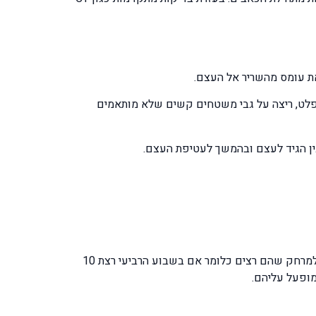
ת עומס מהשריר אל העצם.
ספלט, ריצה על גבי משטחים קשים שלא מותאמים
בין הגיד לעצם ובהמשך לעטיפת העצם.
על הרצים להגדיל את המאמץ שהם מפעילים בזמן הריצה באופן הדרגתי כלומר הגברה של לא יותר מ-10% תוספת בכל שבוע למרחק שהם רצים כלומר אם בשבוע הרביעי רצת 10