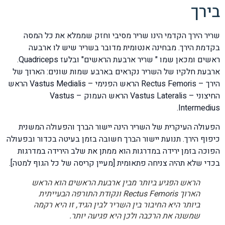
בירך
שריר הירך הקדמי הינו שריר מסיבי וחזק שממלא את כל המסה
בקדמת הירך. מבחינה אנטומית מדובר בשריר שיש לו ארבעה
ראשים ומכאן שמו " שריר ארבעת הראשים" ובלעז Quadriceps.
ארבעת חלקיו של השריר נקראים בארבע שמות שונים: הארוך של
הירך – Rectus Femoris הראש הפנימי – Vastus Medialis הראש
החיצוני – Vastus Lateralis הראש העמוק – Vastus
Intermedius.
הפעולה העיקרית של השריר הינה יישור הברך והפעולה המשנית
כיפוף הירך. תנועת יישור הברך חשובה בזמן בעיטה בכדור ובפעולה
הפוכה בזמן ירידה במדרגות הוא ממתן את שלב הירידה במדרגות
בכדי שלא תהיה צניחה פתאומית [מעיין קריסה של כל הגוף למטה].
הראש הפגיע ביותר מבין ארבעת הראשים הוא הראש
הארוך Rectus Femoris ונקודת התורפה הבעייתית
ביותר היא החיבור בין השריר לבין הגיד, זו היא רקמה
שמשנה את הרכבה ולכן היא פגיעה יותר.