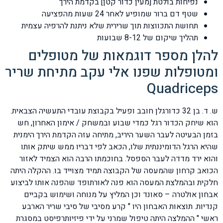
נפיחות בולטת [מעין כדור קטן] בקדמת הירך
שטף דם ברור שמופיע לאחר 24 שעות מהפציעה
תחושת התכווצות תוך שרירית שלא ניתנת להרפיה עצמית
תהליך שיקום של 8-12 שבועות
להלן מספר דוגמאות של מטופלים
ומטופלות שפנו אלי עקב מתיחת שריר
Quadriceps
ש. ד. בן 32 כדורגלן חובב ופעיל בקבוצת עובדי התעשיה הצבאית.
הוא שיחק הכדור רגל כמדי שבוע ובמשחק / אימון האחרון, חש
בזמן הבעיטה לעבר השער היריב, מתיחה עזה הקדמת הירך הימנית
שהיא הרגל הדומיננתית שלו, הכאב לפי דבריו ממש שיתק אותו
והוא ירד מדדה לעבר הספסל. בחוכמתו הרבה הוא הצמיד לאזור
הכואב קרחון שהמעסה של הקבוצה תמיד מצוייד בו. ההקלה היתה
חלקית ובהמלצת המעסה הוא פנה לאורתופד שהפנה אותו לביצוע
אבחון אולטרה – סאונד וכן המליץ על מנוחה ושימוש בקביים
קנדיות. תוצאות האבחון היו " קרע מסיבי של סיבי שריר הארבע
ראשי " ההמלצה היתה טיפול שמרני על ידי פיזיותרפיסט במסגרת