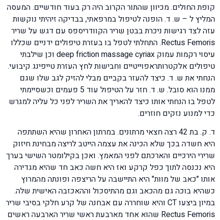
קופת החולים. מכיוון שהתור הקרוב היה רק בעוד חודשיים. המעסה
המליץ ל – ש. ד. הופנה לטיפול במרפאתי, בבדיקה זיהיתי נוקשות
עזה לצד רגישות ניכרת בבטן שריר הקוודריספס עם דגש על שריר
Rectus Femoris. התחלתי לטפל בו בעזרת טיפולים ידניים שכללו
עיסוי רקמות עמוק deep friction massage cyriax וכן שילבתי
טיפולים אלקטרותראפוייטיים וחבישות לחץ העזרת טייפינג קיבועי.
הנחתי את ש. ד. כיצד להעזר בקביים מבלי להזיק לגב שלו שגם
ממנו הוא סובל. ש. ד. חזר על הטיפול עוד 5 פעמים וכשסיימתי
לטפל בו הנחתי אותו כיצד להאריך את השריר לפני כל עליה למגרש
כדי למנוע נזקים חוזרים.
ד. ק. בת 42 רצה חצאי מרתונים. במרתון האחרון שהיא השתתפה
היא חשדה בכך שלא הכינה את עצמה הייטב לריצה מבחינת חיזוק
שרירי הירכיים והארכתם לפני המאמץ. ואכן בקילומטר השישי בערך
היא נכנסה לתוך כפל קרקע ואז היא חשה כאב חד שהיא מגדירה
אותו "כאב של מוות" היא התיישבה על הריצפה ופונתה מהמרוץ
כשהיא בוכה גם מהכאב וגם מהתיסכול וההאכזבה האישית שלה.
במיון ביצעו CT והיא שוחררה עם אבחנה של קרע חלקי בסיבי שריר
Rectus Femoris שהוא אחד מארבעת ראשי שריר הארבעה ראשים