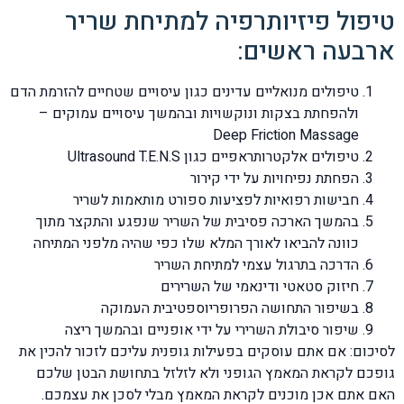
טיפול פיזיותרפיה למתיחת שריר
ארבעה ראשים:
טיפולים מנואליים עדינים כגון עיסויים שטחיים להזרמת הדם
ולהפחתת בצקות ונוקשויות ובהמשך עיסויים עמוקים –
Deep Friction Massage
טיפולים אלקטרותראפיים כגון Ultrasound T.E.N.S
הפחתת נפיחויות על ידי קירור
חבישות רפואיות לפציעות ספורט מותאמות לשריר
בהמשך הארכה פסיבית של השריר שנפגע והתקצר מתוך
כוונה להביאו לאורך המלא שלו כפי שהיה מלפני המתיחה
הדרכה בתרגול עצמי למתיחת השריר
חיזוק סטאטי ודינאמי של השרירים
בשיפור התחושה הפרופריוספטיבית העמוקה
שיפור סיבולת השרירי על ידי אופניים ובהמשך ריצה
לסיכום: אם אתם עוסקים בפעילות גופנית עליכם לזכור להכין את
גופכם לקראת המאמץ הגופני ולא לזלזל בתחושת הבטן שלכם
האם אתם אכן מוכנים לקראת המאמץ מבלי לסכן את עצמכם.