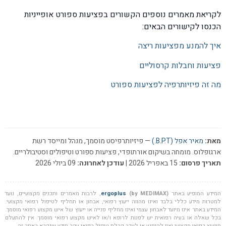
לקריאת מאמרים נוספים הקשורים בפציעות ספורט אופייניות
הכנסו לקישורים הבאים:
איך להמנע מפציעות ריצה
פציעות וחבלות קרסוליים
מה זה פיזיותרפיה לפציעות ספורט
מאת:
מאיר אפל (B.P.T.)
— פיזיותרפיסט מוסמך, מנהל ומייסד רשת
ארגופלוס. מומחה בשיקום אורתופדי, פציעות ספורט וטיפולים וסטיבולריים.
תאריך פרסום:
15 באפריל 2026 |
עודכן לאחרונה:
09 ביולי 2026
המידע המופיע באתר
(by MEDIMAX)
ergoplus
, לרבות מאמרים ותכנים מקצועיים, נועד
למטרות מידע כללי בלבד ואינו מהווה ייעוץ רפואי, אבחון או תחליף לטיפול רפואי מקצועי.
המידע באתר אינו מיועד לאבחון עצמי ואינו מחליף פנייה או ייעוץ של איש מקצוע רפואי מוסמך.
בכל שאלה או בעיה רפואית יש לפנות לרופא ו/או לאיש מקצוע רפואי מוסמך. אין להתעלם
מייעוץ רפואי מקצועי ואין להימנע או לעכב קבלת טיפול רפואי עקב מידע שנקרא באתר זה.