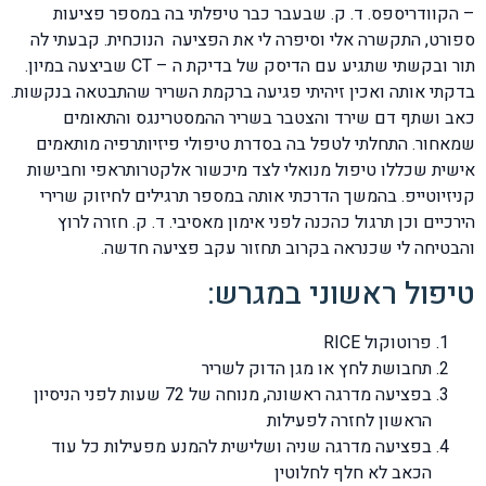
– הקוודריספס. ד. ק. שבעבר כבר טיפלתי בה במספר פציעות
ספורט, התקשרה אלי וסיפרה לי את הפציעה הנוכחית. קבעתי לה
תור ובקשתי שתגיע עם הדיסק של בדיקת ה – CT שביצעה במיון.
בדקתי אותה ואכין זיהיתי פגיעה ברקמת השריר שהתבטאה בנקשות.
כאב ושתף דם שירד והצטבר בשריר ההמסטרינגס והתאומים
שמאחור. התחלתי לטפל בה בסדרת טיפולי פיזיותרפיה מותאמים
אישית שכללו טיפול מנואלי לצד מיכשור אלקטרותראפי וחבישות
קניזיוטייפ. בהמשך הדרכתי אותה במספר תרגילים לחיזוק שרירי
הירכיים וכן תרגול כהכנה לפני אימון מאסיבי. ד. ק. חזרה לרוץ
והבטיחה לי שכנראה בקרוב תחזור עקב פציעה חדשה.
טיפול ראשוני במגרש:
פרוטוקול RICE
תחבושת לחץ או מגן הדוק לשריר
בפציעה מדרגה ראשונה, מנוחה של 72 שעות לפני הניסיון
הראשון לחזרה לפעילות
בפציעה מדרגה שניה ושלישית להמנע מפעילות כל עוד
הכאב לא חלף לחלוטין