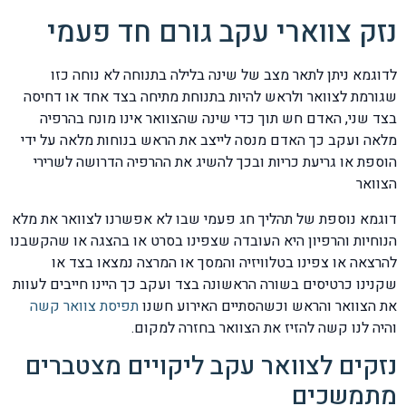
נזק צווארי עקב גורם חד פעמי
לדוגמא ניתן לתאר מצב של שינה בלילה בתנוחה לא נוחה כזו
שגורמת לצוואר ולראש להיות בתנוחת מתיחה בצד אחד או דחיסה
בצד שני, האדם חש תוך כדי שינה שהצוואר אינו מונח בהרפיה
מלאה ועקב כך האדם מנסה לייצב את הראש בנוחות מלאה על ידי
הוספת או גריעת כריות ובכך להשיג את ההרפיה הדרושה לשרירי
הצוואר
דוגמא נוספת של תהליך חג פעמי שבו לא אפשרנו לצוואר את מלא
הנוחיות והרפיון היא העובדה שצפינו בסרט או בהצגה או שהקשבנו
להרצאה או צפינו בטלוויזיה והמסך או המרצה נמצאו בצד או
שקנינו כרטיסים בשורה הראשונה בצד ועקב כך היינו חייבים לעוות
את הצוואר והראש וכשהסתיים האירוע חשנו
תפיסת צוואר קשה
והיה לנו קשה להזיז את הצוואר בחזרה למקום.
נזקים לצוואר עקב ליקויים מצטברים
מתמשכים