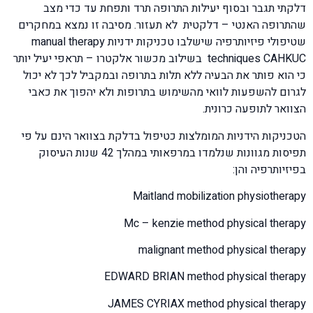
דלקתי תגבר ובסוף יעילות התרופה תרד ותפחת עד כדי מצב
שהתרופה האנטי – דלקטית לא תעזור. מסיבה זו נמצא במחקרים
שטיפולי פיזיותרפיה שישלבו טכניקות ידניות manual therapy
techniques CAHKUC בשילוב מכשור אלקטרו – תראפי יעיל יותר
כי הוא פותר את הבעיה ללא תלות בתרופה ובמקביל לכך לא יכול
לגרום להשפעות לוואי מהשימוש בתרופות ולא יהפוך את כאבי
הצוואר לתופעה כרונית.
הטכניקות הידניות המומלצות כטיפול בדלקת בצוואר הינם על פי
תפיסות מגוונות שנלמדו במרפאותי במהלך 42 שנות העיסוק
בפיזיותרפיה והן:
Maitland mobilization physiotherapy
Mc – kenzie method physical therapy
malignant method physical therapy
EDWARD BRIAN method physical therapy
JAMES CYRIAX method physical therapy