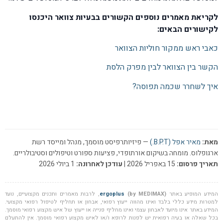
לקריאת מאמרים נוספים הקשורים בבעיות צוואר היכנסו
לקישורים הבאים:
כאבי ראש ממקור חוליות הצוואר
הקשר בין הצוואר לבין מפרק הלסת
איך לשחרר שכמה תפוסה?
מאת:
מאיר אפל (B.P.T.)
— פיזיותרפיסט מוסמך, מנהל ומייסד רשת
ארגופלוס. מומחה בשיקום אורתופדי, פציעות ספורט וטיפולים וסטיבולריים.
תאריך פרסום:
15 באפריל 2026 |
עודכן לאחרונה:
1 ביולי 2026
המידע המופיע באתר
(by MEDIMAX)
ergoplus
, לרבות מאמרים ותכנים מקצועיים, נועד
למטרות מידע כללי בלבד ואינו מהווה ייעוץ רפואי, אבחון או תחליף לטיפול רפואי מקצועי.
המידע באתר אינו מיועד לאבחון עצמי ואינו מחליף פנייה או ייעוץ של איש מקצוע רפואי מוסמך.
בכל שאלה או בעיה רפואית יש לפנות לרופא ו/או לאיש מקצוע רפואי מוסמך. אין להתעלם