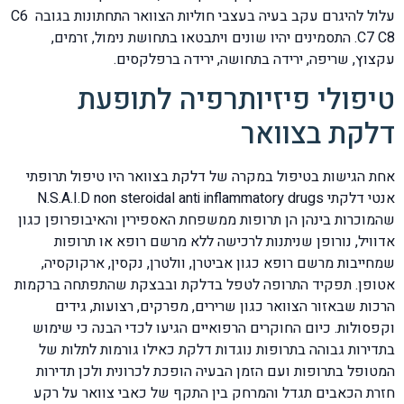
עלול להיגרם עקב בעיה בעצבי חוליות הצוואר התחתונות בגובה C6
C7 C8. התסמינים יהיו שונים ויתבטאו בתחושת נימול, זרמים,
עקצוץ, שריפה, ירידה בתחושה, ירידה ברפלקסים.
טיפולי פיזיותרפיה לתופעת
דלקת בצוואר
אחת הגישות בטיפול במקרה של דלקת בצוואר היו טיפול תרופתי
אנטי דלקתי N.S.A.I.D non steroidal anti inflammatory drugs
שהמוכרות בינהן הן תרופות ממשפחת האספירין והאיבופרופן כגון
אדוויל, נורופן שניתנות לרכישה ללא מרשם רופא או תרופות
שמחייבות מרשם רופא כגון אביטרן, וולטרן, נקסין, ארקוקסיה,
אטופן. תפקיד התרופה לטפל בדלקת ובבצקת שהתפתחה ברקמות
הרכות שבאזור הצוואר כגון שרירים, מפרקים, רצועות, גידים
וקפסולות. כיום החוקרים הרפואיים הגיעו לכדי הבנה כי שימוש
בתדירות גבוהה בתרופות נוגדות דלקת כאילו גורמות לתלות של
המטופל בתרופות ועם הזמן הבעיה הופכת לכרונית ולכן תדירות
חזרת הכאבים תגדל והמרחק בין התקף של כאבי צוואר על רקע