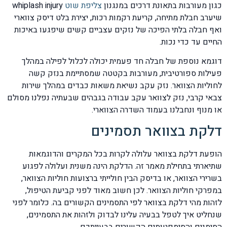
כגון מעורבות בתאונת דרכים במנגנון
צליפת שוט
whiplash injury
שיערב חבלת מתיחה, קריעת רקמות רכות, יצירת בלט דיסק צווארי
ואף חבלה בלתי הפיכה של נזקים עצביים קשים שיפגעו באיכות
החיים עד כדי נכות.
דוגמא נוספת של חבלה חד פעמית יכולה לכלול לפילה במהלך
פעילות ספורטיבית, מעורבות בקטטה שמסתיימת בנזק קשה
לחוליות הצוואר. נזק עקב נשיאת משאות כבדים במהלך שירות
צבאי קרבי, נזק לצוואר עקב עבודה בגבהים שבעתיה נפלנו מסולם
או מנוף ונחבלנו בעמוד השדרה הצווארי.
דלקת בצוואר תסמינים
הופעת דלקת בצוואר עלולה לקרות בכל המקרים והדוגמאות
שתיארתי בתחילת מאמר זה. הדלקת הינה משנית ועלולה לפגוע
בשרירי הצוואר, או בדיסק הבין חולייתי ברצועות חוליות הצוואר,
במפרקי חוליות הצוואר. לכן חשוב מאוד לפני קביעת הטיפול,
לזהות מהי דלקת בצוואר לפי התסמינים הקשורים בה. כלומר לפני
שנחליט איך לטפל בבעיה עלינו לבדוק ולזהות את התסמינים,