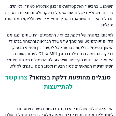
השימוש במכשור האלקטרותראפי כגון אולטרא סאונד, גלי הלם,
גירויים חשמליים ישלים את הטיפול בדלקת ולסיום תצויידו בסדרת
תרגילים אישיים שיותאמו באופן ספציפי לבעיה ולליקוי ממנו אתם
סובלים.
לסיכום: במקרה של דלקת בצוואר, התסמינים יהיו שונים ומגוונים
ורק פיזיותרפיסט שהוסמך ע"י משרד הבריאות והתמחה בלימודי
המשך בטיפול בדלקות בצוואר יוכל לקשור בין תסמיני הבעיה,
בדיקות ההדמיה כגון צילום רנטגן, MRI או CT לעמוד השדרה
הצווארי והבדיקות הקליניות שייבצע ולפיהם יחליט מה הם טיפולי
הפיזיותרפיה המתאימים לסוג הבעיה ולסוג הנזק שנגרם לחולה.
סובלים מהופעת דלקת בצוואר?
צרו קשר
להתייעצות
המרפאה שלנו משלבת ידע רב, מקצועיות, רגישות ויחס חם
למטופלים. אנחנו מחויבים לתת מענה מלא לצרכי המטופלים שלנו.