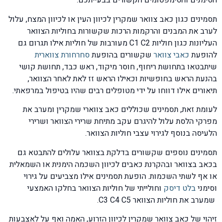
הסימנים והסימפטומים הקשורים בבעייתכם.
תסמינים כגון כאב צוואר שמקרין לכיוון העין או לכיוון המצח, עלול
לערב את המבנים והרקמות הרכות שקשורות בחוליות הצוואר
העליונות כגון חוליות C1 C2 מעורבות של חוליות אילו תגרום גם
להופעת
כאבי צוואר
שקשורים בהופעת
סחרחורת צווארית
שיתבטאו בתחושת ריחוף, חוסר מיקוד, ראש כבד, תחושת קושי
בהנעת הראש בחופשיות וכאילו הראש זז לאת לאחר הצוואר,
תיאורים אילו דווחו על ידי מטופלים רבים שהיו בטיפול במרפאתי.
לעומת זאת, תסמינים שכוללים כאב צווארי שמקרין ומערב את
מפרקי הלסת עלול להיגרם עקב מתיחת שרירי הצוואר ושרירי
הלעיסה בנוסף לגירוי עצבי חוליות הצוואר.
תסמינים נוספים שקשורים בדלקת בצוואר עלולים להתבטא גם
בכאב בצוואר ובהקרנת כאבים לכיוון השכמה הימנית או השמאלית
או אף לשתי השכמות. הופעת תסמינים אילו מצביעים על גירוי
וסימני
בלט דיסק
וחולייתי של חוליות הצוואר בחלקו האמצעי
שמערב את חוליות הצוואר C3 C4 C5.
זיהוי של כאב צוואר שמקרין לכיוון הזרוע, האמה ואף על לאצבעות