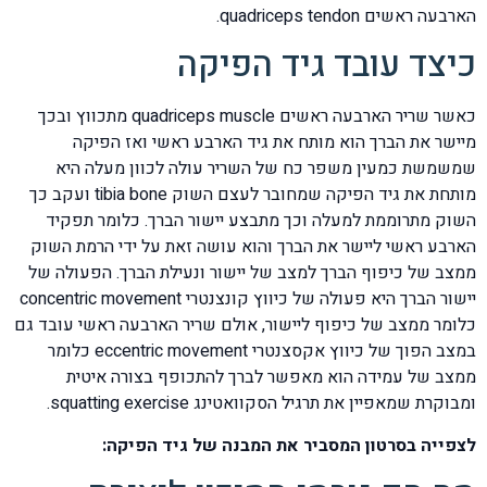
הארבעה ראשים quadriceps tendon.
כיצד עובד גיד הפיקה
כאשר שריר הארבעה ראשים quadriceps muscle מתכווץ ובכך
מיישר את הברך הוא מותח את גיד הארבע ראשי ואז הפיקה
שמשמשת כמעין משפר כח של השריר עולה לכוון מעלה היא
מותחת את גיד הפיקה שמחובר לעצם השוק tibia bone ועקב כך
השוק מתרוממת למעלה וכך מתבצע יישור הברך. כלומר תפקיד
הארבע ראשי ליישר את הברך והוא עושה זאת על ידי הרמת השוק
ממצב של כיפוף הברך למצב של יישור ונעילת הברך. הפעולה של
יישור הברך היא פעולה של כיווץ קונצנטרי concentric movement
כלומר ממצב של כיפוף ליישור, אולם שריר הארבעה ראשי עובד גם
במצב הפוך של כיווץ אקסצנטרי eccentric movement כלומר
ממצב של עמידה הוא מאפשר לברך להתכופף בצורה איטית
ומבוקרת שמאפיין את תרגיל הסקוואטינג squatting exercise.
לצפייה בסרטון המסביר את המבנה של גיד הפיקה: