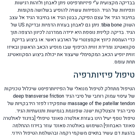
בבדיקה מקצועית ע"י פיזיותרפיסט ניתן לאבחן ולזהות רגישות
ונפיחות של הגיד. הנפיחות עשויה להופיע בשלושה מקומות.
בחיבור הגיד אל עצם הפיקה, בבטן הגיד או בחיבור הגיד אל עצב
השוק tibia bone. ניתן גם לאבחן בעזרת הדמיות ובדיקת US של
הגיד. בדיקה קלינית נוספת היא ירידה ממדרגה לכיוון הרצפה תוך
כדי העמסת כיווץ אקסצנטרי על הארבע ראשי. או ביצוע בדיקת
סקוואטינג ומדידת זווית הכיפוף שבו מופיע הכאב הראשון ובאיזו
זווית יופיע הכאב המקסימלי שיעצור את יכולת ביצוע הסקוואטינג
תחת עומס.
טיפול פיזיותרפיה
הטיפול מתחלק לטיפול מנואלי של הפיזיותרפיסט שיכלול טכניקות
של עיסוי עמוק רוחבי של סיבי הגיד deep transverse friction
massage of the patellar tendon שתפקידו לפזר הידבקויות של
סיבי הגיד והצטלקות ישנה שפוגמת בגמישות ותנועתיות הגיד.
טיפול נוסף יעיל הינו בעזרת אולטרה סאונד טיפולי [בניגוד לאולטרה
סאונד האבחוני] השימוש באולטרה סאונד עוזר בזירוז ההחלמה
בהנעת דם עשיר בתאים משקמי רקמה ובהשלמת הטיפול הידני.