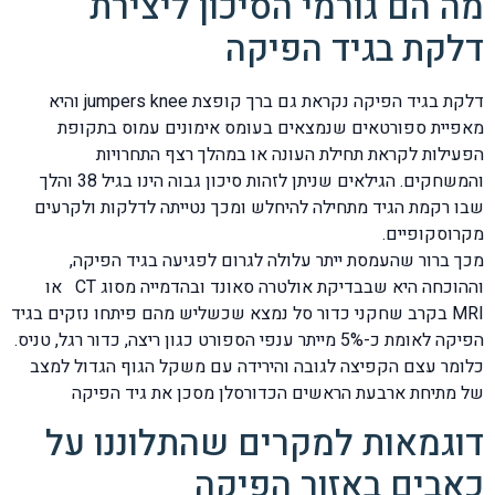
מה הם גורמי הסיכון ליצירת
דלקת בגיד הפיקה
דלקת בגיד הפיקה נקראת גם ברך קופצת jumpers knee והיא
מאפיית ספורטאים שנמצאים בעומס אימונים עמוס בתקופת
הפעילות לקראת תחילת העונה או במהלך רצף התחרויות
והמשחקים. הגילאים שניתן לזהות סיכון גבוה הינו בגיל 38 והלך
שבו רקמת הגיד מתחילה להיחלש ומכך נטייתה לדלקות ולקרעים
מקרוסקופיים.
מכך ברור שהעמסת ייתר עלולה לגרום לפגיעה בגיד הפיקה,
וההוכחה היא שבבדיקת אולטרה סאונד ובהדמייה מסוג CT או
MRI בקרב שחקני כדור סל נמצא שכשליש מהם פיתחו נזקים בגיד
הפיקה לאומת כ-5% מייתר ענפי הספורט כגון ריצה, כדור רגל, טניס.
כלומר עצם הקפיצה לגובה והירידה עם משקל הגוף הגדול למצב
של מתיחת ארבעת הראשים הכדורסלן מסכן את גיד הפיקה
דוגמאות למקרים שהתלוננו על
כאבים באזור הפיקה