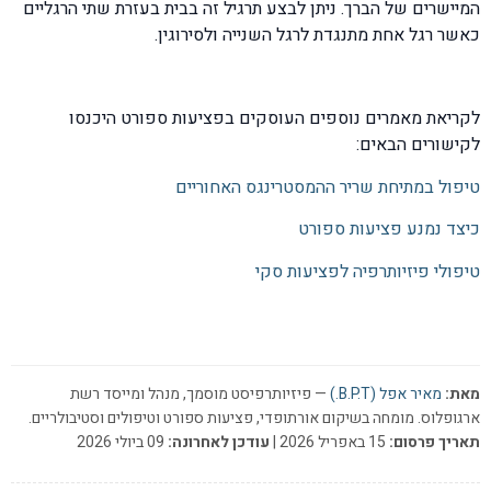
המיישרים של הברך. ניתן לבצע תרגיל זה בבית בעזרת שתי הרגליים
כאשר רגל אחת מתנגדת לרגל השנייה ולסירוגין.
לקריאת מאמרים נוספים העוסקים בפציעות ספורט היכנסו
לקישורים הבאים:
טיפול במתיחת שריר ההמסטרינגס האחוריים
כיצד נמנע פציעות ספורט
טיפולי פיזיותרפיה לפציעות סקי
מאת:
מאיר אפל (B.P.T.)
— פיזיותרפיסט מוסמך, מנהל ומייסד רשת
ארגופלוס. מומחה בשיקום אורתופדי, פציעות ספורט וטיפולים וסטיבולריים.
תאריך פרסום:
15 באפריל 2026 |
עודכן לאחרונה:
09 ביולי 2026