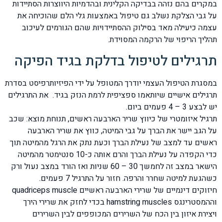
במקרים בהם נזהה בבדיקה הקלינית ובהדמיות היווצרות הסתיידות
על גבי הצלקת נשלב גם טיפול באמצעות גלי הלם שהוכיחה את
עצמה כיעילה מאד בסילוק ההסתיידויות שהם הגורמים לעיכוב
תהליך הריפוי של הרקמה המסוידת.
תרגילים לטיפול בדלקת בגיד הפיקה
במסגרת הטיפול העצמי יודרך המטופל על ידי הפיזיותרפיסט בסדרת
תרגילים אישיים שיותאמו ספציפית לרמת הנזק בגיד. את התרגילים
יש לבצע 3 – 4 פעמים ביום.
תרגיל איזומטרי של כיווץ שריר הארבעה ראשים, תנוחת מוצא: שכב
על הגב יישר את הברך על גבי המיטה, כווץ את שריר הארבעה
ראשים עד למצב של נעילת הברך וכעת נתק את הרגל מהמיטה תוך
כדי הקפדה על נעילת הברך והרם אותה כ-10 סנטימטר מהמיטה
הישאר במצב זה לחמשך 30 – 60 שניות ואז הורד במצב נעול ורק
כשהגעת למיטה שחרר והרפה. חזור על התרגיל 7 פעמים.
חיזוקים דינמיים של שרירי הארבעה ראשיים quadriceps muscle
וההמסטרינגס hamstring muscles בכדי לחזק את שרירי הירך
ויצירת איזון בין הכח של השרירים המכופפים לבין השרירים