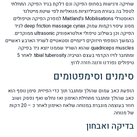
שחיקה ורגישות בסחוס הפיקה וגם דלקת בגיד הפיקה. התחלתי
לטפל בה בעזרת מוביליזציות מנואליות לפי שיטת מייטלנד
האוסטרלי Maitland's Mobilisations למפרק הפיקה וטיפולים
מסוג עיסוי רקמות עמוק deep friction massage cyriax לגיד
הפיקה וכן בשילוב טיפולי אולטראסוניק ultrasonic ממוקדים.
בהמשך הוספתי חיזוקים דינמיים וסטאטיים לשריר הארבע ראשיים
quadriceps muscles שהוא השריר שממנו יוצא גיד בפיקה
ומתחבר לזיז הקדמי בעצם הטיביה tibial tuberosity. לאחר 5
טיפולים נפרדנו ורננה חזרה לרוץ.
סימנים וסימפטומים
הופעת כאב עמום שהולך ומתגבר תוך כדי הפיזית. סימן נוסף הוא
כאב שהולך ומתגבר מתחילת האימון ואז נחלש ואף נפסק ושוב
חוזר בעוצמה מוגברת במנוחה שלאח האימון לאחר כ – 20 דקות
של מנוחה.
בדיקה ואבחון