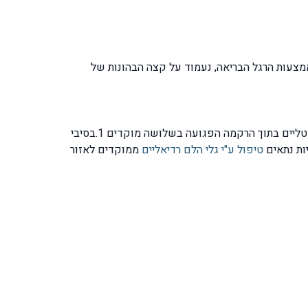
מצעות הרגל הבריאה, נעמוד על קצה הבהונות של
בשלבים הכרוניים של דלקת גיד אכילס ניתן לזהות תהליכים של קרעים מקרוסקופיים וכן המצאות הסתיידויות ומשקעים קריסטליים בתוך הרקמה הפגועה בשלושה מוקדים 1.בסיבי
טיפול ע"י גלי הלם רדיאליים
ממוקדים לאזור