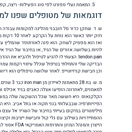
התאמת נעלי ספורט לפי סוג הפעילות- ריצה, קפיצ
דוגמאות של מטופלים שפנו למ
ש. ד. שחקן כדור סל חובבני מהליגה למקומות עבודה 
tendon pain. הצעתי לו להגיע לטיפול ולהב
וכן חבישת קניזיוטייפ. לאחר שלושה טיפולים הוא דיווח על שיפור של כ – 50% ולאחר עוד 2 טיפולים נפרדנו לאחר שצידתי אות
למאמנים, לאחרונה הופיעו אצלה כאבים בגיד אכילס וה
הקלקנאוס. היא חששה מאד שכל ההשקעה שלה במשך של
מילימטרים במיקום בעייתי בחיבור של השריר אל עצם ה
ההסתיידויות בשילוב עם גלי קול וחבישת ייציבות וק
חזרה להתאמן לחלום חייה איש הברזל. היא צלצלה אלי 