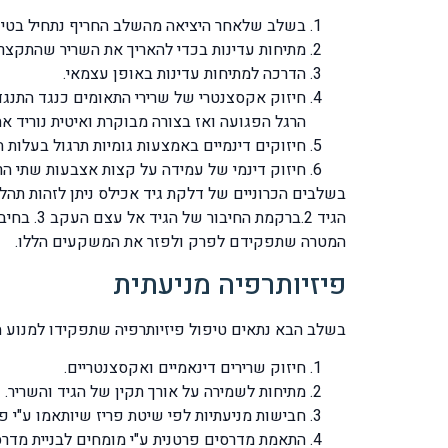
בשלב שלאחר היציאה מהשלב החריף נתחיל בטיפו
מתיחות עדינות בכדי להאריך את השריר שהתקצ
הדרכה למתיחות עדינות באופן עצמאי.
חיזוק אקסצנטרי של שרירי התאומים כנגד התנגד
הרגל הפגועה ואז בצורה מבוקרת ואיטית נוריד 
חיזוקים דינמיים באמצעות גומיות תרגול בעלות הת
חיזוק דינמי של עמידה על קצות אצבעות שתי הרג
הגיד 2.ברקמת החיבור של הגיד אל עצם העקב 3. בחיבור שבין הגיד לשריר הסובך. כטיפול ומענה לדלקות הכרוניות ולהסתיידויות נתאים
המטרה שתפקידם לפרק ולפזר את המשקעים הללו.
פיזיותרפיה מניעתית
בשלב הבא נתאים טיפול פיזיותרפיה שתפקידו למנוע הי
חיזוק שרירים דינאמיים ואקסצנטריים.
מתיחות לשמירה על אורך תקין של הגיד והשריר.
חבישות מניעתיות לפי שיטת פריז שיותאמו ע"י פ
התאמת מדרסים פרטנית ע"י מומחים לבניית מדרסי