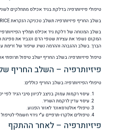
טיפולי פיזיותרפיה בדלקת בגיד אכילס מתחלקים לשני 
בשלב החריף פיזיותרפיה תשלב טכניקה הנקראת RICE שמורכבת מארבעה שלבים: 1.מנוחה 2.קירור 3.חבישה 4.הגבהה.
בשלב המנוחה של דלקת גיד אכילס תמליץ הפיזיותרפיה
המקום נשפר את עצירת שטפי הדם ונגביר את ספיגת ה
הברך. בשלב ההגבהה וההרמה נשיג שיפור של זרימת עודפ
טיפול פיזיותרפיה בשלב החריף ישלב טיפול תרופתי אנטי-דלק
פיזיותרפיה – השלב החריף של
טיפולי הפיזיותרפיה בשלב החריף כוללים:
עיסוי רקמות עמוק בניצב לכיוון סיבי הגיד לפי 
עיסוי עדין לרקמת השריר.
טיפולי אולטרסאונד לאזור הפגוע.
טיפולים אלקרו-תרפיים ע"י גירוי חשמלי לטיפו
פיזיותרפיה – לאחר ההתקף