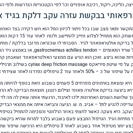
ה, הליכה, ריקוד, רכיבת אופניים וכו' לפי הקטגוריות הנדרשות ולפי ה
רפאותי בבקשת עזרה עקב דלקת בגיד א
התקשר ותאר מצב שבו בכל ניתור לכיוון הסל הוא חש דקירה בצד האח
יא את ההדמיות שהוא ביצע. ואכן הוא הגיע עם ממצעי האולטראסאונד ושאב
ו בהנחייה כיצד להפחית את הופעת הבעיה מחדש.
מ. ש. בת 28 מתאמנת לאיירון מן iron man כבר 3 שנים. היא נמצאת באימונ
יא ביצעה בדיקת אולטרה סאונד וצילום רנטגן. תוצאות הבדיקה לא הראו
ושת השנים האחרונות ילכו לאיבוד, הרגעתי אותה שאין לה מה לדאו
עקב. היא צעקה כאשר לחצתי באזור הרלונטי והסכימה להתחיל בטיפול 
יצור מתיחת הגיד. הטיפול התבצע פעם בשבוע בלבד למרות שהיא ביקש
לאחר חצי שנה ושמחה לספר לי שהצליחה לעשות את האאירון מן וזאת 