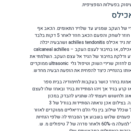
עיסוק בפעילות הספציפית.
כילס
ורי של העקב שמגיע עד שלריר התאומים. הכאב אף
חזק יותר כאשר הוא נוחת על הקרקע. לאחר 10 דקות משחק הוא מתחיל לצלוע וחייב להתיישב ולנוח. לאחר עוד 15 דקות הוא חוזר לשחק והפעם הכאב חוזר לאחר 5 דקות בלבד
ואז הוא מפסיק לשחק. הוא פנה לאורתופד שהמליץ על בדיקת אולטראסאונד לגיד. הסברתי לו שכנראה מדובר בדלקת / מתיחת גיד אכילס achilles tendonitis ושהבעיה יכלה
להיות בשלושה אזורים של הגיד, או בחיבור של הגיד אל שריר התאומים – gastrocnemius achilles tendon, או באמצע גיד האכילס, או בחיבור לעצם העקב – calcaneal achilles
חן קרע ודלקת בחיבור של הגיד אל עצם העקב. השלמתי את
הבדיקה שלי והתחלתי בטיפול שכלל עיסוי רקמות עמוק על פי שיטת סיריאקס cyriax deep friction massage בשילוב תרגילים לחזוק שרירי השוק וטיפול גלי ultrasonic ממוקדים
ים מפרחים 5 פעמים בשבוע וזאת בנוסף להיותה מאמנת בחדר כושר בעקבות לחימודיה בבית ספר
 קרע בגיד אך זיהו הסתיידות בגיד ובאחז שלו לעצם
ג ולחשוש ויעצתי לה שתגיע להבדק במכון
הפיזיותרפיה שבבעלותי בגני תקוה או בתל אביב. היא העדיפה להגיע לתל – אביב. מ. ש. הגיעה והביאה איתה את ממצאי הבדיקה. בצילום אכן נראתה הסתיידות בגודל של 3
שכלל שילוב בין גלי הלם רדיאליים ממוקדים לאזור
ה פעמים שלוש בשבוע אך הסברתי לה שלפי הנחיות
הייצרן והמנהל המזון והתרופות האמריקאי FDA אסור לבצע יותר מטיפול אחד בשבוע. לאחר 3 טיפולים היא הרגישה שיפור של למעלה מ-60% ולאחר סדרה של 7 טיפולים מ. ש.
בזכות הטיפולים המקצועיים שלי.