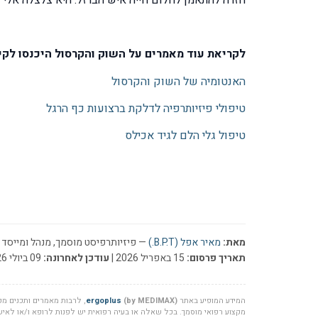
לקריאת עוד מאמרים על השוק והקרסול היכנסו לקי
האנטומיה של השוק והקרסול
טיפולי פיזיותרפיה לדלקת ברצועות כף הרגל
טיפול גלי הלם לגיד אכילס
מאת:
מאיר אפל (B.P.T.)
— פיזיותרפיסט מוסמך, מנהל ומייסד ר
תאריך פרסום:
15 באפריל 2026 |
עודכן לאחרונה:
09 ביולי 2026
המידע המופיע באתר
(by MEDIMAX)
ergoplus
, לרבות מאמרים ותכנים מקצ
מקצוע רפואי מוסמך. בכל שאלה או בעיה רפואית יש לפנות לרופא ו/או לאיש 