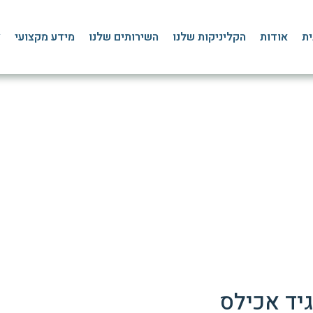
ית
אודות
הקליניקות שלנו
השירותים שלנו
מידע מקצועי
צ
פיזיותרפיה בגיד אכילס
דף הבית
»
בלוג
»
פציעות ספורט
»
פיזיותרפיה בגיד אכילס
גיד אכילס