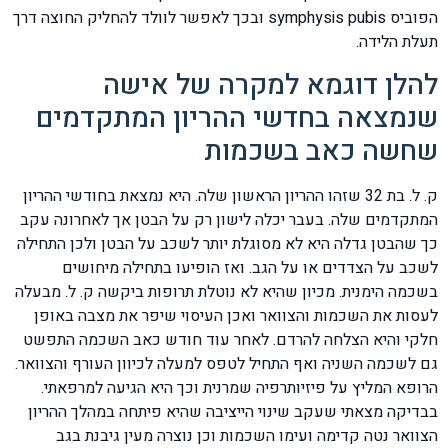
הפוביס symphysis pubis ובכך לאפשר לוולד להחליק החוצה דרך
תעלת הלידה.
להלן דוגמא למקרה של אישה
שנמצאה בחדשי ההריון המתקדמים
שחשה כאב בשכמות
ק. ל. בת 32 שזהו ההריון הראשון שלה. היא נמצאת בחודשי ההריון
המתקדמים שלה. בעבר יכלה לישון רק על הבטן אך לאחרונה עקב
כך שהבטן גדלה היא לא מסוגלת יותר לשכב על הבטן ולכן התחילה
לשכב על הצדדים או על הגב. ואז הופיעו בתחילה מיחושים
בשכמה הימנית. מכיון שהיא לא נוטלת תרופות ביקשה ק. ל. מבעלה
לעסות את השכמות והצוואר ואכן העיסוי שיפר את מצבה באופן
חלקי והיא הצלחה להרדם. לאחר עוד חודש כאב השכמה התפשט
גם לשכמה השניה ואף התחיל לטפס למעלה לכיוון העורף והצוואר.
הרופא המליץ על פיזיותרפיה שמרנית וכך היא הגיעה למרפאתי.
בבדיקה מצאתי שעקב שינוי הייציבה שהיא פיתחה במהלך ההריון
הצוואר נטה קדימה ועימו השכמות וכן נוצרה מעין גיבנת בגב