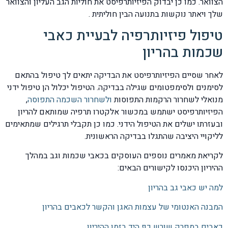
הצוואר. כמו כן יבדוק הפיזיותרפיסט את חוליות הגב העליון והצוואר
שלך ויאתר נוקשות בתנועה הבין חוליתית .
טיפול פיזיותרפיה לבעיית כאבי
שכמות בהריון
לאחר שסיים הפיזיותרפיסט את הבדיקה יתאים לך טיפול בהתאם
לסימנים ולסימפטומים שגילה בבדיקה. הטיפול יכלול הן טיפול ידני
מנואלי לשחרור הרקמות התפוסות
ולשחרור השכמה התפוסה
,
הפיזיותרפיסט ישתמש במכשור אלקטרו תרפיה שמותאם להריון
ובעזרתו ישלים את הטיפול הידני. כמו כן תקבלי תרגילים שמתאימים
לליקויי היציבה שהתגלו בבדיקה הראשונית.
לקריאת מאמרים נוספים העוסקים בכאבי שכמות וגב במהלך
ההיריון היכנסו לקישורים הבאים:
למה יש כאבי גב בהריון
המבנה האנטומי של עצמות האגן והקשר לכאבים בהריון
כאבים במפרק שורש כף היד בזמן ההיריון