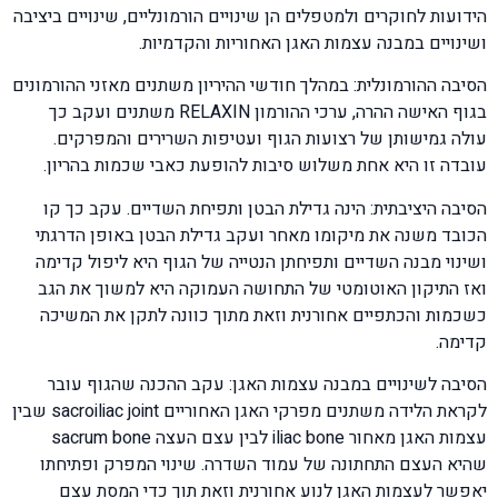
הידועות לחוקרים ולמטפלים הן שינויים הורמונליים, שינויים ביציבה
ושינויים במבנה עצמות האגן האחוריות והקדמיות.
הסיבה ההורמונלית: במהלך חודשי ההיריון משתנים מאזני ההורמונים
בגוף האישה ההרה, ערכי ההורמון RELAXIN משתנים ועקב כך
עולה גמישותן של רצועות הגוף ועטיפות השרירים והמפרקים.
עובדה זו היא אחת משלוש סיבות להופעת כאבי שכמות בהריון.
הסיבה היציבתית: הינה גדילת הבטן ותפיחת השדיים. עקב כך קו
הכובד משנה את מיקומו מאחר ועקב גדילת הבטן באופן הדרגתי
ושינוי מבנה השדיים ותפיחתן הנטייה של הגוף היא ליפול קדימה
ואז התיקון האוטומטי של התחושה העמוקה היא למשוך את הגב
כשכמות והכתפיים אחורנית וזאת מתוך כוונה לתקן את המשיכה
קדימה.
הסיבה לשינויים במבנה עצמות האגן: עקב ההכנה שהגוף עובר
לקראת הלידה משתנים מפרקי האגן האחוריים sacroiliac joint שבין
עצמות האגן מאחור iliac bone לבין עצם העצה sacrum bone
שהיא העצם התחתונה של עמוד השדרה. שינוי המפרק ופתיחתו
יאפשר לעצמות האגן לנוע אחורנית וזאת תוך כדי המסת עצם