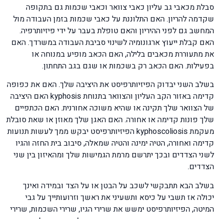
סבלת מכאבי גב עליון כאבי צוואר וכאבי שכמות גם בתקופה
שקדמה להריון. האם התלוננת על כאבי שכמות בזמן העבודה מול
המחשב גם לפני ההיריון והאם טופלת בעבר על ידי פיזיותרפיה.
האם קבלת ייעוץ ארגונומיה לשינוי סביבת העבודה במשרדך. האם
את מתעוררת מכאבים בלילה, האם הכאב מופיע במנוחה או
בפעילות. האם הכאב רק בשכמות או שגם בגב התחתון.
בשלב השני יבדוק הפיזיותרפיסט את היציבה שלך. האם את כפופה
קדימה באזור הקב העליון והצוואר בתנוחת kyphosis האם היציבה
של הצוואר שלך תקינה או שהיא משוכה אחורנית. האם הכתפיים
שלך פונות קדימה או אחורה. האם האגן שלך מאוזן או שאת סובלת
מעקמת kyphoscoliosis הפיזיותרפיסט יבקש ממך לעשות תנועות
קדימה ואחורה, הטיה ימינה והטיה שמאלה, סיבוב בית החזה והגיו
לשני הצדדים ובכך יתרשם מרמת הגמישות שלך ומהאיזון בין שני
הצדדים.
בשלב הבא תתבקשי לשכב על הבטן או על הצד ובמידה ואינך
יכולה אז תשבי על כיסא ותשעיני את ראשך וזרועותייך על גבי
המיטה, הפיזיותרפיסט ימשש את שרירי הגיו, שרירי השכמות, שרירי