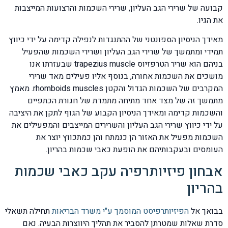
קבועה של שרירי הגב העליון, שרירי השכמות והרצועות המייצבות
את הגיו.
מאידך הניסיון הספונטני של ההתנגדות לנפילה קדימה על ידי כיווץ
תמידי ומתמשך של שרירי הגב העליון ושרירי השכמות שהפעיל
בניהם הוא שריר הטרפזיוס trapezius muscle שבעזרתו אנו
מושכים את השכמות אחורה, בנוסף אליו פעילים מאד שרירי
המקרבים של השכמות הגדול והקטן rhomboids muscles. מאמץ
מתמשך זה של מצד אחד מתיחה מתמדת של חגורת הכתפיים
והשכמות קדימה ומאידך הניסיון הקבוע של הגוף לתקן את היציבה
על ידי כיווץ שרירי הגב העליון והשרירים המייצבים והמפעילים את
השכמות מפעיל את האזור הן כנמתח והן כמתכווץ יוצר את
העומסים ובעקבותיהם את הופעת כאבי שכמות בהריון.
אבחון פיזיותרפיה עקב כאבי שכמות
בהריון
בבואך אל
הפיזיותרפיסט המוסמך ע"י משרד הבריאות
תחילה תשאלי
סדרת שאלות שמטרתן להסביר את תהליך היווצרות הבעיה. נאם