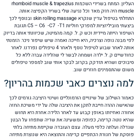
העליון. המתח בשרירי השכמות rhomboid muscle & trapezius
muscle היה חזק מאד וכל נגיעה שלי בשריר הקפיצה אותה.
התחלתי בטיפול עדין שנקרא skin rolling massage ובנוסף לכך
ביצעתי מוביליזציות למפרקי חוליות C5 – C6 -C7 -T1 תגובת
השיפור הייתה מיידית וכש ק. ל. קמה מהמיטה, שכיוונתי אותה בדיוק
לפי מבנה גופה וצרכיה, היא חייכה ואמרה שיש שיפור ניכר. הזמנתי
אותה לאחר שבוע לטיפול נוסף ולאחר 4 טיפולים נפרדנו. לאחר
כחודשיים ק. ל. ילדה ושמחה לבשר לי שהלידה עברה ללא כל
סיבוכים ושהיא תזדקק בקרוב לבקר אותי שוב למספר טיפולים
משום שהתסמינים חוזרים שוב.
למה נוצרים כאבי שכמות בהריון?
כאמור השילוב של שינויים הורמונליים ושינוי היציבה גורמים לכך
שהאישה ההרה חייבת לתקן את היציבה שלה על ידי משיכת החזה
אחורה ואחיזתו באופן קבוע עד לאחר הלידה אחרת היא תחוש
שהיא נוטה קדימה, כפופה ומשעינה את שדיה שתפחו על הבטן
שגדלה ועלתה כלפי מעלה. עצם העובדה שקיימת מתיחה בלתי
פוסקת של חגורת הכתפיים קדימה והתוצאה היא שנוצרת מתיחה