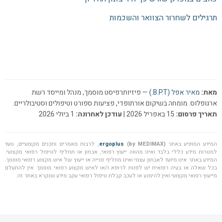
תרגילים לשחרור הצוואר והשכמות
מאת:
מאיר אפל (B.P.T.)
— פיזיותרפיסט מוסמך, מנהל ומייסד רשת
ארגופלוס. מומחה בשיקום אורתופדי, פציעות ספורט וטיפולים וסטיבולריים.
תאריך פרסום:
15 באפריל 2026 |
עודכן לאחרונה:
1 ביולי 2026
המידע המופיע באתר
(by MEDIMAX)
ergoplus
, לרבות מאמרים ותכנים מקצועיים, נועד
למטרות מידע כללי בלבד ואינו מהווה ייעוץ רפואי, אבחון או תחליף לטיפול רפואי מקצועי.
המידע באתר אינו מיועד לאבחון עצמי ואינו מחליף פנייה או ייעוץ של איש מקצוע רפואי מוסמך.
בכל שאלה או בעיה רפואית יש לפנות לרופא ו/או לאיש מקצוע רפואי מוסמך. אין להתעלם
מייעוץ רפואי מקצועי ואין להימנע או לעכב קבלת טיפול רפואי עקב מידע שנקרא באתר זה.