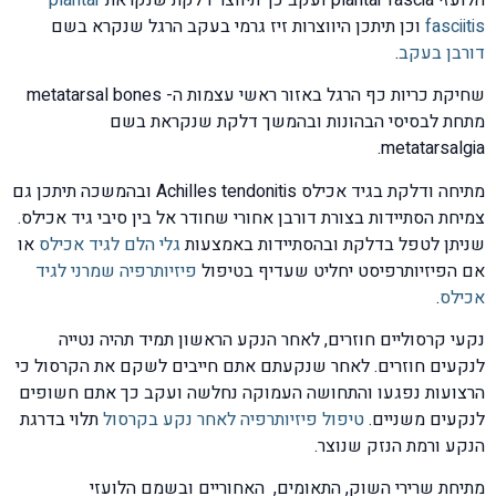
fasciitis
וכן תיתכן היווצרות זיז גרמי בעקב הרגל שנקרא בשם
דורבן בעקב
.
שחיקת כריות כף הרגל באזור ראשי עצמות ה- metatarsal bones
מתחת לבסיסי הבהונות ובהמשך דלקת שנקראת בשם
metatarsalgia.
מתיחה ודלקת בגיד אכילס Achilles tendonitis ובהמשכה תיתכן גם
צמיחת הסתיידות בצורת דורבן אחורי שחודר אל בין סיבי גיד אכילס.
שניתן לטפל בדלקת ובהסתיידות באמצעות
גלי הלם לגיד אכילס
או
אם הפיזיותרפיסט יחליט שעדיף בטיפול
פיזיותרפיה שמרני לגיד
אכילס
.
נקעי קרסוליים חוזרים, לאחר הנקע הראשון תמיד תהיה נטייה
לנקעים חוזרים. לאחר שנקעתם אתם חייבים לשקם את הקרסול כי
הרצועות נפגעו והתחושה העמוקה נחלשה ועקב כך אתם חשופים
לנקעים משניים.
טיפול פיזיותרפיה לאחר נקע בקרסול
תלוי בדרגת
הנקע ורמת הנזק שנוצר.
מתיחת שרירי השוק, התאומים, האחוריים ובשמם הלועזי