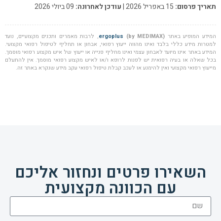
תאריך פרסום:
15 באפריל 2026 |
עודכן לאחרונה:
09 ביולי 2026
המידע המופיע באתר
(by MEDIMAX)
ergoplus
, לרבות מאמרים ותכנים מקצועיים, נועד
למטרות מידע כללי בלבד ואינו מהווה ייעוץ רפואי, אבחון או תחליף לטיפול רפואי מקצועי.
המידע באתר אינו מיועד לאבחון עצמי ואינו מחליף פנייה או ייעוץ של איש מקצוע רפואי מוסמך.
בכל שאלה או בעיה רפואית יש לפנות לרופא ו/או לאיש מקצוע רפואי מוסמך. אין להתעלם
מייעוץ רפואי מקצועי ואין להימנע או לעכב קבלת טיפול רפואי עקב מידע שנקרא באתר זה.
השאירו פרטים ונחזור אליכם
עם הכוונה מקצועית