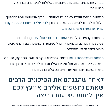
בברך
, שנגרמים מחבלות סיבוביות עלולות להיגרם בזמן ריצה
ממושכת.
מתיחות בסיבי שרירי הארבעה ראשים שבירך quadriceps muscle
עלולים לגרום להשבתה ממושכת וכן
לטיפולי פיזיותרפיה לשיקום
שריר ארבעת ראשים הפגוע
.
מתיחת וקרעים של סיבי
השריר האחורי של הירך
hamstring
muscles גם הם מהווים גורם להשבתה ממושכת, גם הם מגיבים
היטב לטיפול פיזיותרפיה.
מתיחת שרירי המפשעה
נוטים להיפגע עקב תנועה, החלקה, מעידה
בזמן הריצה. מתיחה של סיבים אילו תגרום לכאבים אחר כך גם
בזמן תפקוד יום יומי שמחייב הפעלת הרגל והירך.
לאחר שהבנתם את הסיכונים הרבים
שאתם נחשפים אליהם אייעץ לכם
איך למנוע פציעות בריצה.
בשבוע שלפני המרוץ, כהכנה לריצה תגבירו בהדרגה את