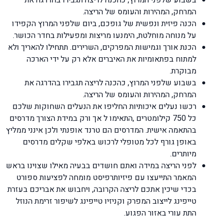
המרחק, המהירות והעומס של הריצה.
הכנה פיזית ונפשית של גופכם, ביום שלפני המרוץ הקפידו
על מנוחה מוחלטת, הימנעו מריצות ומפעילות בחדר הכושר.
הכנת אורך וגמישות המפרקים, השרירים. תתחילו להאריך ולא
למתוח בפתאומיות את האיברים אלא רק על ידי הארכה
מבוקרת.
בשבוע שלפני המרוץ, כהכנה לריצה תגבירו בהדרגה את
המרחק, המהירות והעומס של הריצה.
רכשו נעלים איכותיות החליפו את הנעלים השחוקות שלכם
כל 750 קילומטרים ,התאימו ל אך ורק במידת הצורך מדרסים
בהתאמה אישית. המדרסים הם טרנד אופנתי ולכן אינני ממליץ
באופן גורף לכל מטופלי לרכוש באלפי שקלים מדרסים
מיותרים.
לפני הריצה במידה ואתם חושדים בבעיה מאילו שצוינו בראש
המאמר התייעצו עם פיזיותרפיסט מומחה לפציעות ספורט
בכדי שיכין אתכם לריצה הקרובה, ויחבוש את אבריכם בעזרת
טייפינג לייצוב המפרק וקניזיו טייפינג לשיפור זרימת הנוזל
התת עורי באזור הפגוע.