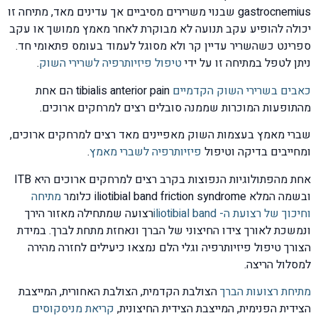
gastrocnemius שבנוי משרירים מסיביים אך עדינים מאד, מתיחה זו
יכולה להופיע עקב תנועה לא מבוקרת לאחר מאמץ ממושך או עקב
ספרינט כשהשריר עדיין קר ולא מסוגל לעמוד בעומס פתאומי חד.
ניתן לטפל במתיחה זו על ידי
טיפול פיזיותרפיה לשרירי השוק
.
כאבים בשרירי השוק הקדמיים
tibialis anterior pain הם אחת
מהתופעות המוכרות שממנה סובלים רצים למרחקים ארוכים.
שברי מאמץ בעצמות השוק מאפיינים מאד רצים למרחקים ארוכים,
ומחייבים בדיקה וטיפול
פיזיותרפיה לשברי מאמץ
.
אחת מהפתולוגיות הנפוצות בקרב רצים למרחקים ארוכים היא ITB
ובשמה המלא iliotibial band friction syndrome כלומר
מתיחה
וחיכוך של רצועת ה- iliotibial band
רצועה שמתחילה מאזור הירך
ונמשכת לאורך צידו החיצוני של הברך ונאחזת מתחת לברך. במידת
הצורך טיפול פיזיותרפיה וגלי הלם נמצאו כיעילים לחזרה מהירה
למסלול הריצה.
מתיחת רצועות הברך
הצולבת הקדמית, הצולבת האחורית, המייצבת
הצידית הפנימית, המייצבת הצידית החיצונית,
קריאת מניסקוסים