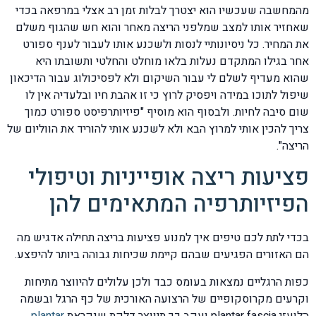
מהמחשבה שעכשיו הוא יצטרך לבלות זמן רב אצלי במרפאה בכדי
שאחזיר אותו למצב שמלפני הריצה מאחר והוא חש שהגוף משלם
את המחיר. כל ניסיונותיי לנסות ולשכנע אותו לעבור לענף ספורט
אחר בגילו המתקדם נעלות בלאו מוחלט והחלטי ותשובתו היא
שהוא מעדיף לשלם לי עבור השיקום ולא לפסיכולוג עבור הדיכאון
שיפול לתוכו במידה ויפסיק לרוץ כי זו אהבת חיו ובלעדיה אין לו
שום סיבה לחיות. ולבסוף הוא מוסיף "פיזיותרפיסט ספורט כמוך
צריך להכין אותי למרוץ הבא ולא לשכנע אותי להוריד את הווליום של
הריצה".
פציעות ריצה אופייניות וטיפולי
הפיזיותרפיה המתאימים להן
בכדי לתת לכם טיפים איך למנוע פציעות בריצה תחילה אדגיש מה
הם האזורים הפגיעים שבהם קיימת שכיחות גבוהה ביותר להיפצע.
כפות הרגליים נמצאות בעומס כבד ולכן עלולים להיווצר מתיחות
וקרעים מקרוסקופיים של הרצועה האורכית של כף הרגל ובשמה
הלועזי plantar fascia ועקב כך תיווצר דלקת שנקראת
plantar